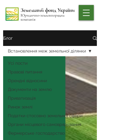
Земельний фонд України
Юридично-землевпорядна
компанія
Блог
Встановлення меж земельної ділянки
Усі пости
Правові питання
Орендні відносини
Документи на землю
Приватизація
Ринок землі
Податки стосовно земельної сфери
Органи місцевого самоврядування
Фермерське господарство