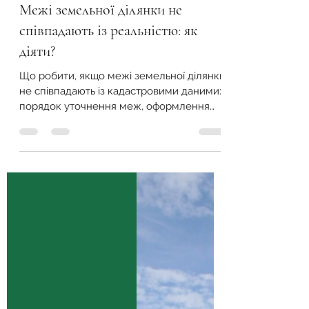
Земельний Фонд України
22 черв. 2025 р.
Читати 1 хв
Межі земельної ділянки не
співпадають із реальністю: як
діяти?
Що робити, якщо межі земельної ділянки
не співпадають із кадастровими даними:
порядок уточнення меж, оформлення
техдокументації та внесення змін до
кадастру