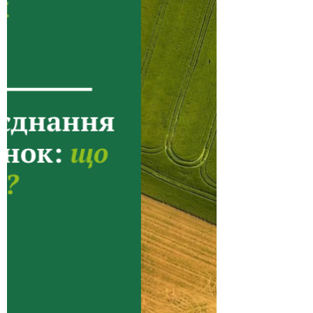
Винос меж земельної ділянки в натуру:
навіщо потрібна процедура, як її
правильно провести та які переваги
отримує власник земельної ділянки