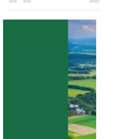
Роз’яснення законодавчих норм та
важливих обмежень для власників паїв