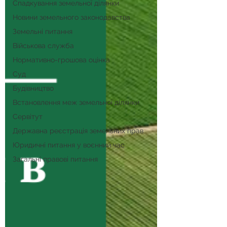
Спадкування земельної ділянки
Новини земельного законодавства
Земельні питання
Військова служба
Нормативно-грошова оцінка
Суд
Будівництво
Встановлення меж земельної ділянки
Сервітут
Державна реєстрація земельних прав
Юридичні питання у воєнний час
Загальні правові питання