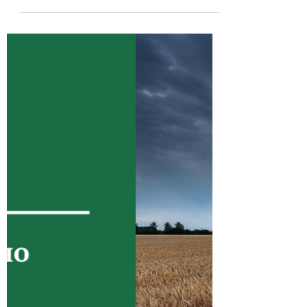
Земельний Фонд України
1 трав. 2025 р.
Читати 3 хв
Виправлення меж земельних
ділянок
Як виправити межі земельної ділянки у
разі помилки чи накладення?
Пояснюємо процедуру, документи та як
уникнути конфліктів із сусідами.