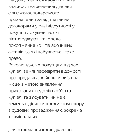
Не допускається набуття права 
власності на земельні ділянки 
сільськогосподарського 
призначення за відплатними 
договорами у разі відсутності у 
покупця документів, які 
підтверджують джерела 
походження коштів або інших 
активів, за які набувається таке 
право.
Рекомендуємо покупцям під час 
купівлі землі перевіряти відомості 
про продавця, здійснити виїзд на 
місце з метою виявлення 
прихованих недоліків об’єкта 
купівлі та з’ясувати, чи не є 
земельні ділянки предметом спору 
в судових провадженнях, зокрема 
кримінальних. 
Для отримання індивідуальної 