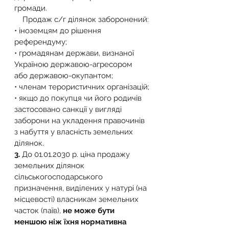
громади.
    Продаж с/г ділянок заборонений:
• іноземцям до рішення 
референдуму;
• громадянам держави, визнаної 
Україною державою-агресором 
або державою-окупантом;
• членам терористичних організацій;
• якщо до покупця чи його родичів 
застосовано санкції у вигляді 
заборони на укладення правочинів 
з набуття у власність земельних 
ділянок.
3. 
До 01.01.2030 р. ціна продажу 
земельних ділянок 
сільськогосподарського 
призначення, виділених у натурі (на 
місцевості) власникам земельних 
часток (паїв), 
не може бути 
меншою ніж їхня нормативна 