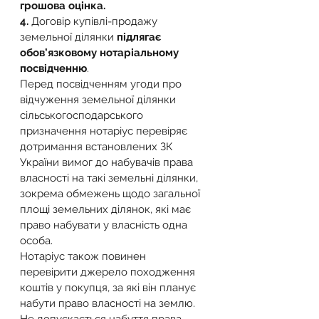
грошова оцінка.
4.
 Договір купівлі-продажу 
земельної ділянки 
підлягає 
обов’язковому нотаріальному 
посвідченню
. 
Перед посвідченням угоди про 
відчуження земельної ділянки 
сільськогосподарського 
призначення нотаріус перевіряє 
дотримання встановлених ЗК 
України вимог до набувачів права 
власності на такі земельні ділянки, 
зокрема обмежень щодо загальної 
площі земельних ділянок, які має 
право набувати у власність одна 
особа.  
Нотаріус також повинен 
перевірити джерело походження 
коштів у покупця, за які він планує 
набути право власності на землю. 