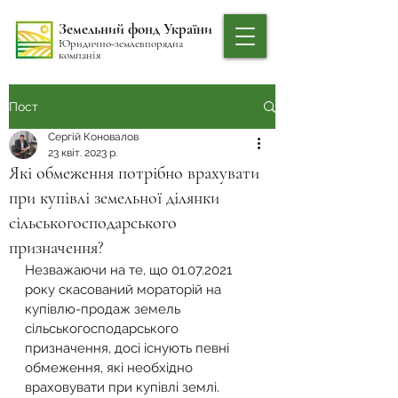
Земельний фонд України
Юридично-землевпорядна
компанія
Пост
Сергій Коновалов
23 квіт. 2023 р.
Які обмеження потрібно врахувати
при купівлі земельної ділянки
сільськогосподарського
призначення?
Незважаючи на те, що 01.07.2021 
року скасований мораторій на 
купівлю-продаж земель 
сільськогосподарського 
призначення, досі існують певні 
обмеження, які необхідно 
враховувати при купівлі землі.