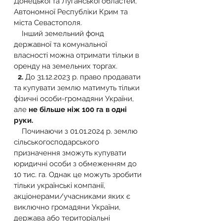
Донецької та Луганської областей, 
Автономної Республіки Крим та 
міста Севастополя. 
    Інший земельний фонд 
державної та комунальної 
власності можна отримати тільки в 
оренду на земельних торгах.
2.
 До 31.12.2023 р. право продавати 
та купувати землю матимуть тільки 
фізичні особи-громадяни України, 
але 
не більше ніж 100 га в одні 
руки.
Починаючи з 01.01.2024 р. землю 
сільськогосподарського 
призначення зможуть купувати 
юридичні особи з обмеженням до 
10 тис. га. Однак це можуть зробити 
тільки українські компанії, 
акціонерами/учасниками яких є 
виключно громадяни України, 
держава або територіальні 