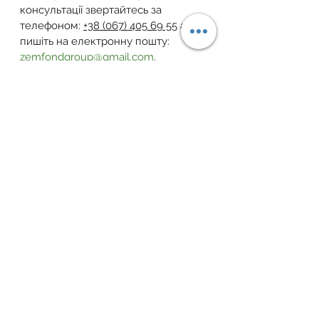
консультації звертайтесь за 
телефоном: 
+38 (067) 405 69 55
 або 
пишіть на електронну пошту: 
zemfondgroup@gmail.com
.
Завжди раді вам допомогти ваш 
Земельний Фонд України!
Telegram
 | 
Facebook
 | 
YouTube
 | 
Instagram
 | 
Тікток
 | 
Viber-канал
земельна ділянка
документи
купівля землі
Ринок землі
Дивитися всі
Пов'язані пости