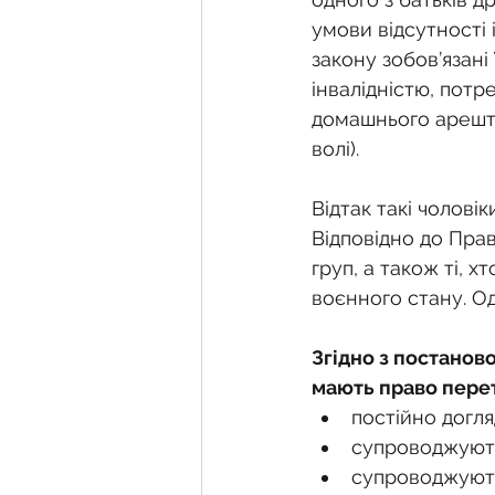
умови відсутності 
закону зобов’язані
інвалідністю, потр
домашнього арешту
волі).
Відтак такі чолові
Відповідно до Прави
груп, а також ті, х
воєнного стану. Од
Згідно з постаново
мають право перет
постійно догляд
супроводжують 
супроводжують 