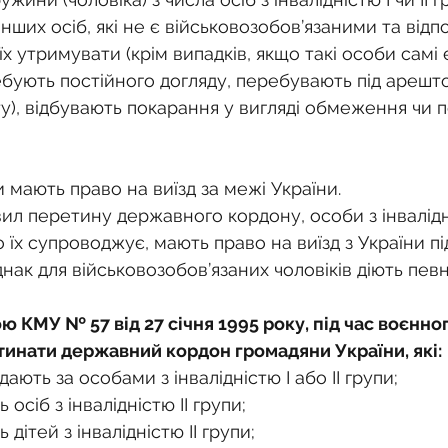
інших осіб, які не є військовозобов’язаними та відп
 їх утримувати (крім випадків, якщо такі особи самі 
ебують постійного догляду, перебувають під арешто
), відбувають покарання у вигляді обмеження чи 
ки мають право на виїзд за межі України.
л перетину державного кордону, особи з інвалідністю
то їх супроводжує, мають право на виїзд з України під
нак для військовозобов’язаних чоловіків діють пев
ю КМУ № 57 від 27 січня 1995 року, під час воєнног
инати державний кордон громадяни України, які:
ають за особами з інвалідністю I або II групи;
осіб з інвалідністю II групи;
дітей з інвалідністю II групи;