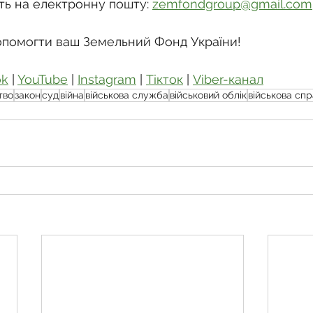
ть на електронну пошту: 
zemfondgroup@gmail.com
опомогти ваш Земельний Фонд України!
ok
 | 
YouTube
 | 
Instagram
 | 
Тікток
 | 
Viber-канал
тво
закон
суд
війна
військова служба
військовий облік
військова сп