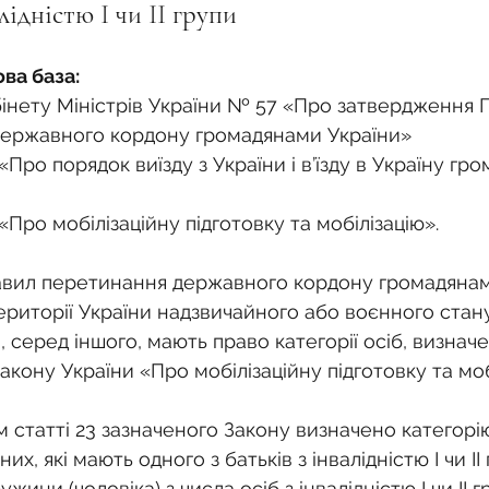
о
Спадкування земельної ділянки
алідністю I чи II групи
ва база:
нодавства
Земельні питання
Військова слу
інету Міністрів України № 57 «Про затвердження 
ержавного кордону громадянами України»
«Про порядок виїзду з України і в’їзду в Україну гро
нка
Суд
Будівництво
Встановлення меж
«Про мобілізаційну підготовку та мобілізацію».
єстрація земельних прав
Юридичні питання у 
Правил перетинання державного кордону громадянами
ериторії України надзвичайного або воєнного стан
серед іншого, мають право категорії осіб, визнач
акону України «Про мобілізаційну підготовку та моб
 статті 23 зазначеного Закону визначено категорі
их, які мають одного з батьків з інвалідністю I чи II
ужини (чоловіка) з числа осіб з інвалідністю I чи II г