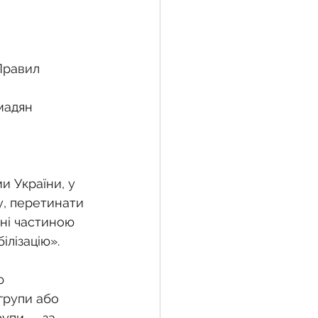
жба
Правил 
мадян 
 земельної ділянки
воєнний час
 України, у 
у, перетинати 
ені частиною 
ілізацію».
ю 
 групи або 
рупи — за 