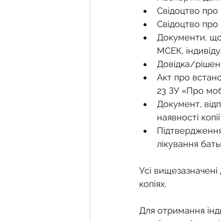
Свідоцтво про
Свідоцтво про
Документи, що 
МСЕК, індивіду
Довідка/рішен
Акт про встанов
23 ЗУ «Про моб
Документ, відп
наявності копії
Підтвердження
лікування бать
Усі вищезазначені 
копіях.
Для отримання інди