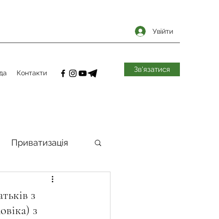
Увійти
Зв'язатися
да
Контакти
Приватизація
самоврядування
атьків з
овіка) з