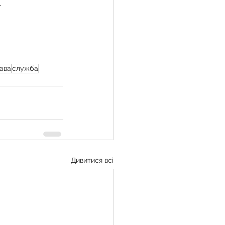
.
рава
служба
Дивитися всі