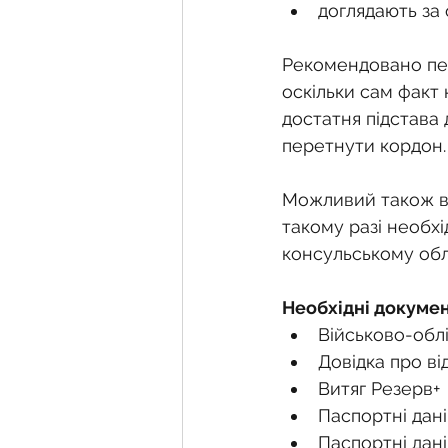
доглядають за 
Рекомендовано пер
оскільки сам факт 
достатня підстава
перетнути кордон.
Можливий також ва
такому разі необхі
консульському облік
Необхідні докумен
Військово-обл
Довідка про ві
Витяг Резерв+
Паспортні дані
Паспортні дані