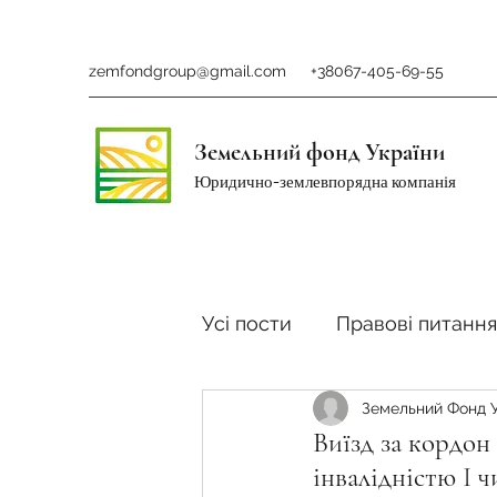
zemfondgroup@gmail.com
+38067-405-69-55
Земельний фонд України
Юридично-землевпорядна компанія
Усі пости
Правові питання
Земельний Фонд 
Ринок землі
Податки 
Виїзд за кордон 
інвалідністю I ч