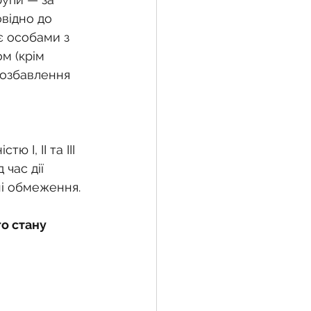
овідно до 
є особами з 
м (крім 
позбавлення 
 I, II та III 
 час дії 
ні обмеження.
о стану 