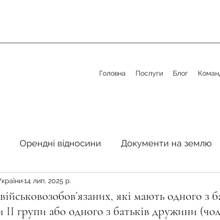
Головна
Послуги
Блог
Коман
Орендні відносини
Документи на землю
України
14 лип. 2025 р.
стосовно земельної сфери
Органи місцевого 
військовозобов’язаних, які мають одного з б
и II групи або одного з батьків дружини (чол