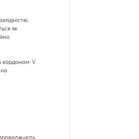
алідністю, 
ься як 
йно 
 кордоном. У 
 на 
супроводжують