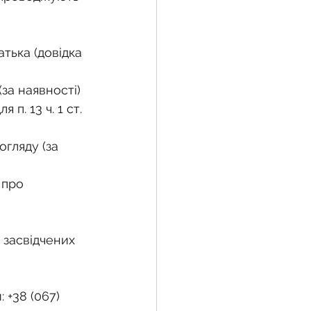
тька (довідка 
за наявності)
п. 13 ч. 1 ст. 
огляду (за 
 про 
 засвідчених 
 +38 (067) 