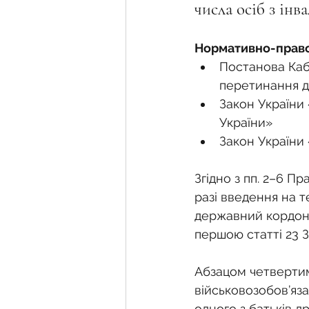
Фермерське господарств
числа осіб з інв
Нормативно-право
Новини земельного зако
Постанова Каб
перетинання д
Закон України 
Нормативно-грошова оці
України»
Закон України 
Сервітут
Державна ре
Згідно з пп. 2–6 
разі введення на т
державний кордон, 
Загальні правові питання
першою статті 23 З
Абзацом четвертим
військовозобов’язан
одного з батьків др