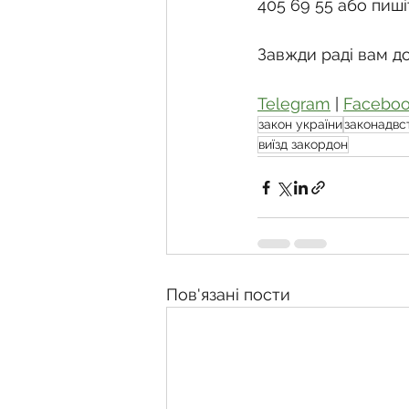
405 69 55 або пиші
Завжди раді вам д
Telegram
 | 
Facebo
закон україни
законадвс
виїзд закордон
Пов'язані пости