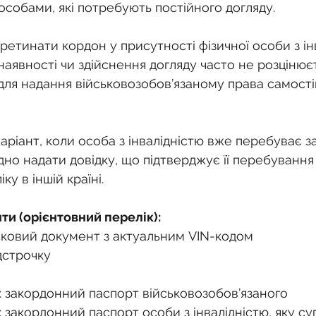
особами, які потребують постійного догляду.
етинати кордон у присутності фізичної особи з інв
наявності чи здійснення догляду часто не розцінюєт
 для надання військовозобов’язаному права самості
ріант, коли особа з інвалідністю вже перебуває за
дно надати довідку, що підтверджує її перебування
у в іншій країні.
ти (орієнтовний перелік):
іковий документ з актуальним VIN-кодом
дстрочку
: закордонний паспорт військовозобов’язаного
: закордонний паспорт особи з інвалідністю, яку 