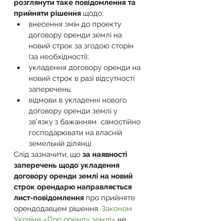
розглянути таке повідомлення та 
прийняти рішення
 щодо:
внесення змін до проекту 
договору оренди землі на 
новий строк за згодою сторін 
(за необхідності);
укладення договору оренди на 
новий строк в разі відсутності 
заперечень;
відмови в укладенні нового 
договору оренди землі у 
зв’язку з бажанням  самостійно 
господарювати на власній 
земельній ділянці.
Слід зазначити, що 
за наявності 
заперечень щодо укладення 
договору оренди землі на новий 
строк орендарю направляється 
лист-повідомлення
 про прийняте 
орендодавцем рішення. 
Законом 
України «Про оренду землі»
 не 