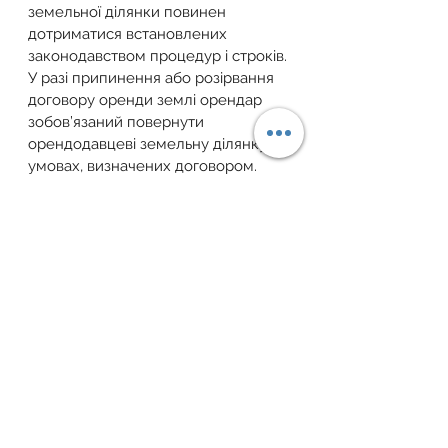
земельної ділянки повинен 
дотриматися встановлених 
законодавством процедур і строків.
У разі припинення або розірвання 
договору оренди землі орендар 
зобов’язаний повернути 
орендодавцеві земельну ділянку на 
умовах, визначених договором. 
Орендар не має права утримувати 
земельну ділянку для задоволення 
своїх вимог до орендодавця.
У разі невиконання орендарем 
обов’язку щодо умов повернення 
орендодавцеві земельної ділянки 
орендар зобов’язаний 
відшкодувати орендодавцю завдані 
збитки.
Для отримання індивідуальної 
консультації телефонуйте за 