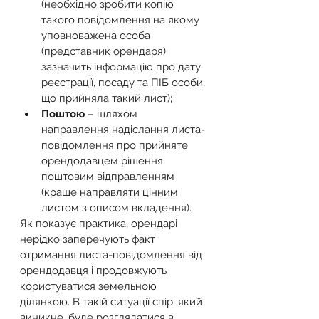
(необхідно зробити копію 
такого повідомлення на якому 
уповноважена особа 
(представник орендаря) 
зазначить інформацію про дату 
реєстрації, посаду та ПІБ особи, 
що прийняла такий лист);
Поштою
 – шляхом 
направлення надіслання листа-
повідомлення про прийняте 
орендодавцем рішення 
поштовим відправленням 
(краще направляти цінним 
листом з описом вкладення).
Як показує практика, орендарі 
нерідко заперечують факт 
отримання листа-повідомлення від 
орендодавця і продовжують 
користуватися земельною 
ділянкою. В такій ситуації спір, який 
виникне, буде розглядатися в 