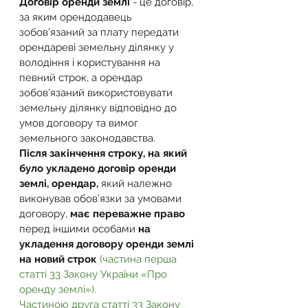
Договір оренди землі
 - це договір, 
за яким орендодавець 
зобов’язаний за плату передати 
орендареві земельну ділянку у 
володіння і користування на 
певний строк, а орендар 
зобов’язаний використовувати 
земельну ділянку відповідно до 
умов договору та вимог 
земельного законодавства.
Після закінчення строку, на який 
було укладено договір оренди 
землі, орендар,
 який належно 
виконував обов’язки за умовами 
договору, 
має переважне право
перед іншими особами 
на 
укладення договору оренди землі 
на новий строк
(частина перша 
статті 33 Закону України «Про 
оренду землі»).
Частиною друга статті 33 Закону 