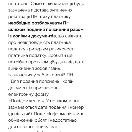
повторно. Саме в цій квитанції буде 
зазначена підстава зупинення 
реєстрації ПН, тому платнику 
необхідно розблокувати ПН 
шляхом подання пояснення разом 
із копіями документів,
 що свідчать 
про невідповідність платника 
податку критеріям ризиковості 
платника податку. Зробити це 
потрібно протягом 365 днів від дати 
виникнення зобов’язань, 
зазначених у заблокованій ПН.
  Для подання пояснень і копій 
документів призначено 
електронну форму 
«Повідомлення». У повідомленні 
зазначаються дата подання і номер 
(довільний). Поле «Інформація» має 
обмежений обсяг і недостатньо 
для повного опису суті 