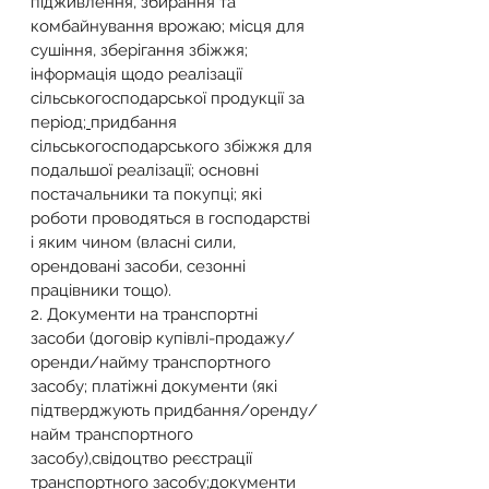
підживлення, збирання та 
комбайнування врожаю; місця для 
сушіння, зберігання збіжжя; 
інформація щодо реалізації 
сільськогосподарської продукції за 
період;
придбання 
сільськогосподарського збіжжя для 
подальшої реалізації; основні 
постачальники та покупці; які 
роботи проводяться в господарстві 
і яким чином (власні сили, 
орендовані засоби, сезонні 
працівники тощо).
2. Документи на транспортні 
засоби (договір купівлі-продажу/
оренди/найму транспортного 
засобу; платіжні документи (які 
підтверджують придбання/оренду/
найм транспортного 
засобу),свідоцтво реєстрації 
транспортного засобу;документи 