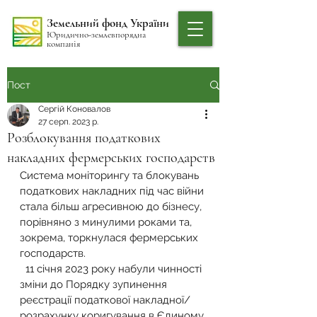
Земельний фонд України
Юридично-землевпорядна
компанія
Пост
Сергій Коновалов
27 серп. 2023 р.
Розблокування податкових
накладних фермерських господарств
Система моніторингу та блокувань 
податкових накладних під час війни 
стала більш агресивною до бізнесу, 
порівняно з минулими роками та, 
зокрема, торкнулася фермерських 
господарств.
  11 січня 2023 року набули чинності 
зміни до Порядку зупинення 
реєстрації податкової накладної/
розрахунку коригування в Єдиному 