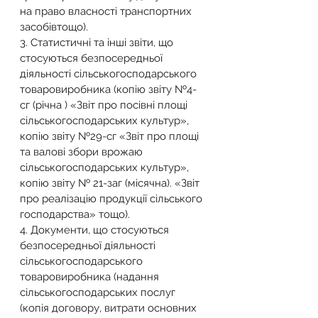
на право власності транспортних 
засобівтощо).
3. Статистичні та інші звіти, що 
стосуються безпосередньої 
діяльності сільськогосподарського 
товаровиробника (копію звіту №4-
сг (річна ) «Звіт про посівні площі 
сільськогосподарських культур», 
копію звіту №29-сг «Звіт про площі 
та валові збори врожаю 
сільськогосподарських культур», 
копію звіту № 21-заг (місячна). «Звіт 
про реалізацію продукції сільського 
господарства» тощо).
4. Документи, що стосуються 
безпосередньої діяльності 
сільськогосподарського 
товаровиробника (надання 
сільськогосподарських послуг 
(копія договору, витрати основних 