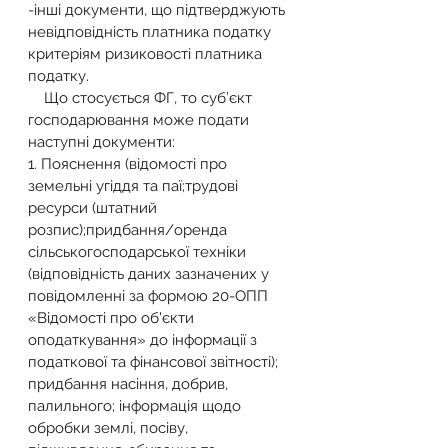
-інші документи, що підтверджують 
невідповідність платника податку 
критеріям ризиковості платника 
податку.
    Що стосується ФГ, то суб’єкт 
господарювання може подати 
наступні документи:
1. Пояснення (відомості про 
земельні угіддя та паї;трудові 
ресурси (штатний 
розпис);придбання/оренда 
сільськогосподарської техніки 
(відповідність даних зазначених у 
повідомленні за формою 20-ОПП 
«Відомості про об'єкти 
оподаткування» до інформації з 
податкової та фінансової звітності); 
придбання насіння, добрив, 
палильного; інформація щодо 
обробки землі, посіву, 