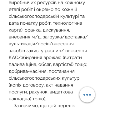
виробничих ресурсів на кожному 
етапі робіт і окремо по кожній 
сільськогосподарській культурі та 
дата початку робіт, технологічна 
карта): оранка, дискування, 
внесення м/д, загрузка/доставка/
культивація/посів/внесення 
засобів захисту рослин/ внесення 
КАС/збирання врожаю (витрати 
палива (ціна, обсяг, вартість)) тощо; 
добрива-насіння, постачання 
сільськогосподарських культур 
(копія договору, акт надання 
послуги, рахунок, видаткова 
накладна) тощо);
    Зазначимо, що цей перелік 
документів не є вичерпним. Тобто 
платники ПДВ формують пакет 
документів залежно від своєї 
ситуації і можуть доповнювати його 