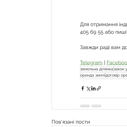
Для отримання інди
405 69 55 або пиші
Завжди раді вам д
Telegram
 | 
Facebo
земельна ділянка
закон 
оренда землі
договір ор
Пов'язані пости