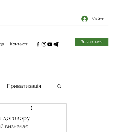
Увійти
Зв'язатися
да
Контакти
Приватизація
самоврядування
я договору
ий визначає 