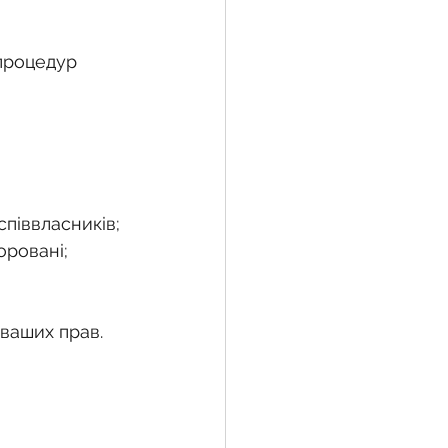
процедур 
жба
 земельної ділянки
співвласників;
воєнний час
оровані;
ваших прав.