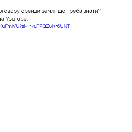
договору оренди землі: що треба знати?
на YouTube:
5jKuFmiVU?si=_r7uTPQZ0i3r6UNT