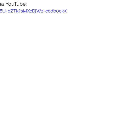
на YouTube:
sn8U-dZTk?si=IXcDjWz-ccdb0ckX