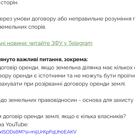
о
Спадкування земельної ділянки
сторін.
через умови договору або неправильне розуміння 
нодавства
Земельні питання
Військова слу
земельних спорів.
ьні новини: читайте ЗФУ у Telegram
нка
Суд
Будівництво
Встановлення меж
лянуто важливі питання, зокрема:
оговір оренди, якщо земельна ділянка має кількох 
єстрація земельних прав
Юридичні питання у 
вору оренди є істотними та не можуть бути проігн
ахувати при розірванні договору оренди землі.
до земельних правовідносин - основа для захисту 
 договір оренди землі, якщо є кілька власників?
на YouTube:
G9xISODs6M?si=m5UrKpFqlJh0EAKV