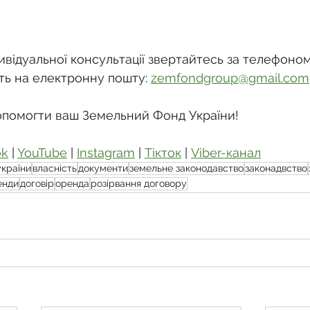
відуальної консультації звертайтесь за телефоном:
ть на електронну пошту: 
zemfondgroup@gmail.com
опомогти ваш Земельний Фонд України!
ok
 | 
YouTube
 | 
Instagram
 | 
Тікток
 | 
Viber-канал
україни
власність
документи
земельне законодавство
законадвство
енди
договір
оренда
розірвання договору