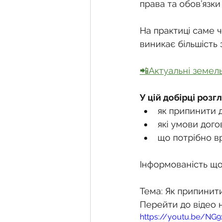
Фермерське господарств
права та обов’язки 
На практиці саме 
Новини земельного зако
виникає більшість 
📲Актуальні земел
Нормативно-грошова оці
У цій добірці розг
як припинити д
Сервітут
Державна ре
які умови дого
що потрібно вр
Загальні правові питання
Інформованість що
Тема: Як припинити
Перейти до відео 
https://youtu.be/N