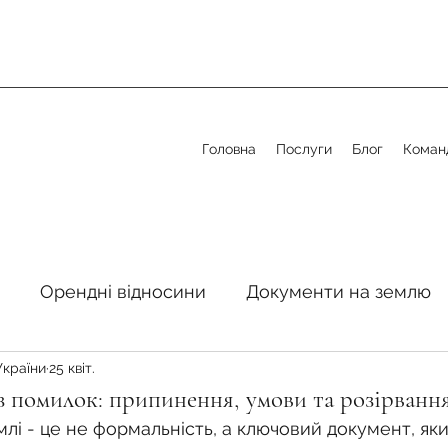
Головна
Послуги
Блог
Коман
Орендні відносини
Документи на землю
України
25 квіт.
стосовно земельної сфери
Органи місцевого 
з помилок: припинення, умови та розірванн
лі - це не формальність, а ключовий документ, як