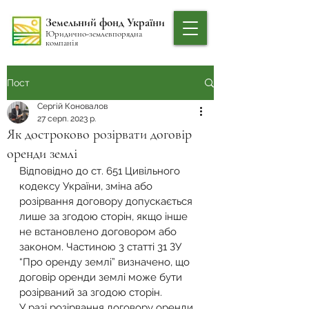
Земельний фонд України
Юридично-землевпорядна
компанія
Пост
Сергій Коновалов
27 серп. 2023 р.
Як достроково розірвати договір
оренди землі
Відповідно до ст. 651 Цивільного 
кодексу України, зміна або 
розірвання договору допускається 
лише за згодою сторін, якщо інше 
не встановлено договором або 
законом. Частиною 3 статті 31 ЗУ 
“Про оренду землі” визначено, що 
договір оренди землі може бути 
розірваний за згодою сторін.
У разі розірвання договору оренди 