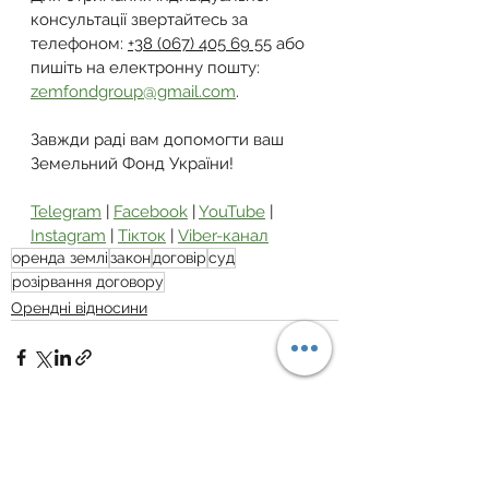
консультації звертайтесь за 
телефоном: 
+38 (067) 405 69 55
 або 
пишіть на електронну пошту: 
zemfondgroup@gmail.com
.
Завжди раді вам допомогти ваш 
Земельний Фонд України!
Telegram
 | 
Facebook
 | 
YouTube
 | 
Instagram
 | 
Тікток
 | 
Viber-канал
оренда землі
закон
договір
суд
розірвання договору
Орендні відносини
Дивитися всі
Пов'язані пости