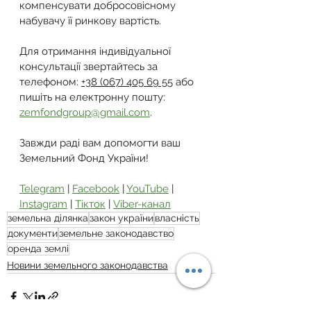
компенсувати добросовісному 
набувачу її ринкову вартість.
Для отримання індивідуальної 
консультації звертайтесь за 
телефоном: 
+38 (067) 405 69 55
 або 
пишіть на електронну пошту: 
zemfondgroup@gmail.com
.
Завжди раді вам допомогти ваш 
Земельний Фонд України!
Telegram
 | 
Facebook
 | 
YouTube
 | 
Instagram
 | 
Тікток
 | 
Viber-канал
земельна ділянка
закон україни
власність
документи
земельне законодавство
оренда землі
Новини земельного законодавства