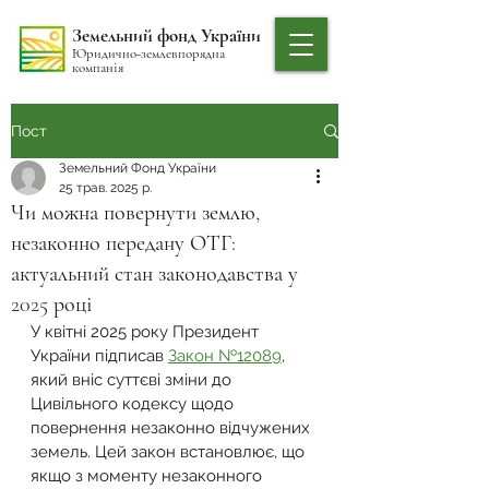
Земельний фонд України
Юридично-землевпорядна
компанія
Пост
Земельний Фонд України
25 трав. 2025 р.
Чи можна повернути землю,
незаконно передану ОТГ:
актуальний стан законодавства у
2025 році
У квітні 2025 року Президент 
України підписав 
Закон №12089
, 
який вніс суттєві зміни до 
Цивільного кодексу щодо 
повернення незаконно відчужених 
земель. Цей закон встановлює, що 
якщо з моменту незаконного 