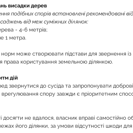
ань висадки дерев
ня подібних спорів встановлені рекомендовані від
саджень від меж суміжних ділянок:
рева - 4-6 метрів;
е 1 метра.
норм може створювати підстави для звернення із
 права користування земельною ділянкою.
итм дій
ед звернутися до сусіда та запропонувати добров
врегулювання спору завжди є пріоритетним спос
досягти не вдалося, власник вправі самостійно обр
ежах його ділянки, за умови відсутності шкоди для