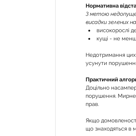
Нормативна відст
З метою недопущен
висадки зелених на
високорослі де
кущі - не менш
Недотримання цих 
усунути порушення
Практичний алгор
Доцільно насампер
порушення. Мирне 
прав.
Якщо домовленості 
що знаходяться в м