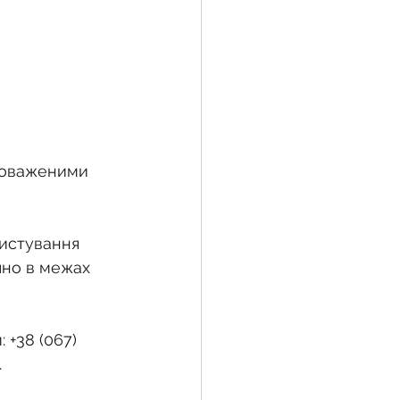
новаженими 
истування 
чно в межах 
 +38 (067) 
.