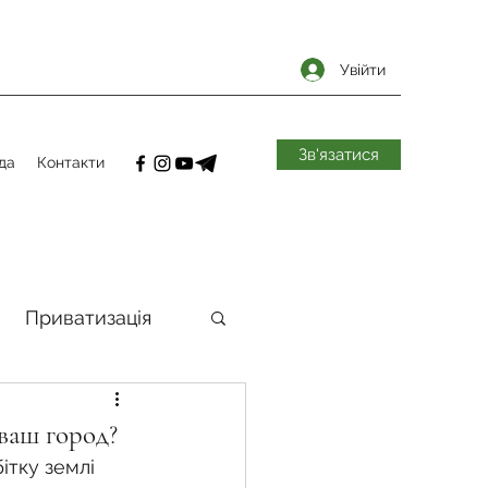
Увійти
Зв'язатися
да
Контакти
Приватизація
самоврядування
 ваш город?
ітку землі 