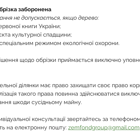
брізка заборонена
ння не допускається, якщо дерево:
рвоної книги України;
єкта культурної спадщини;
 спеціальним режимом екологічної охорони.
рішення щодо обрізки приймається виключно упов
ельної ділянки має право захищати своє право кор
лізація такого права повинна здійснюватися виклю
дання шкоди сусідньому майну.
відуальної консультації звертайтесь за телефоном:
ть на електронну пошту: 
zemfondgroup@gmail.com