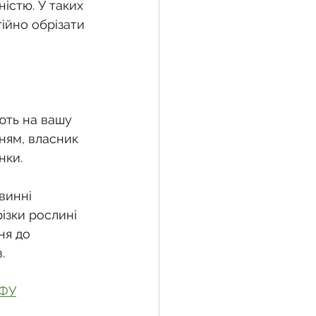
істю. У таких 
ійно обрізати 
жба
 земельної ділянки
ють на вашу 
ням, власник 
нки.
воєнний час
винні 
ізки рослині 
ня до 
.
ЗФУ