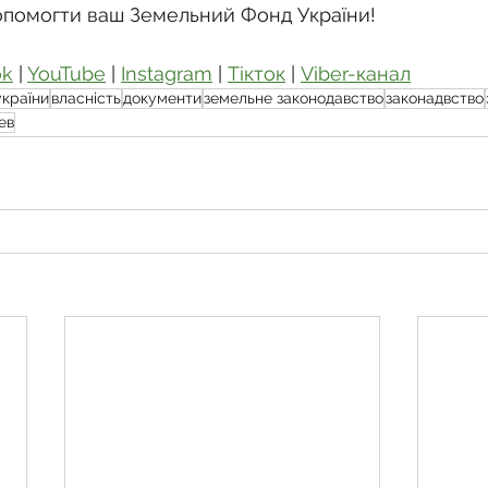
опомогти ваш Земельний Фонд України!
ok
 | 
YouTube
 | 
Instagram
 | 
Тікток
 | 
Viber-канал
україни
власність
документи
земельне законодавство
законадвство
ев