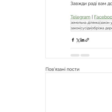
Завжди раді вам д
Telegram
 | 
Facebo
земельна ділянка
закон 
закон
сусіди
обрізка дер
Пов'язані пости