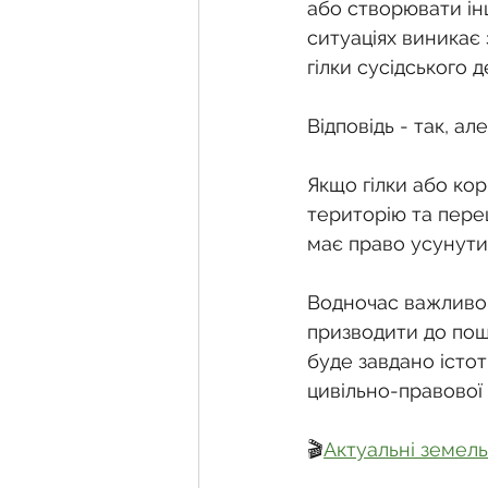
Фермерське господарств
або створювати ін
ситуаціях виникає
гілки сусідського 
Новини земельного зако
Відповідь - так, а
Нормативно-грошова оці
Якщо гілки або кор
територію та пере
має право усунути
Сервітут
Державна ре
Водночас важливо д
призводити до пош
Загальні правові питання
буде завдано істот
цивільно-правової 
🎬
Актуальні земель