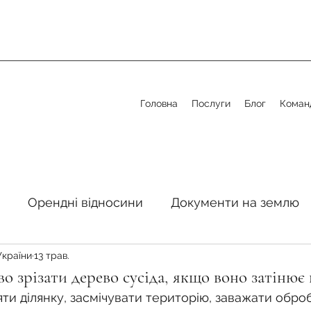
Головна
Послуги
Блог
Коман
Орендні відносини
Документи на землю
України
13 трав.
стосовно земельної сфери
Органи місцевого 
во зрізати дерево сусіда, якщо воно затінює
яти ділянку, засмічувати територію, заважати оброб