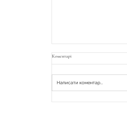
Коментарі
Написати коментар...
Поновлення договору оренди
землі: нова судова практика