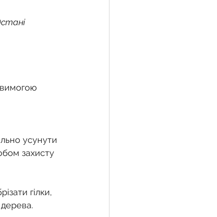
стані 
 вимогою 
ільно усунути 
обом захисту 
ізати гілки, 
 дерева.