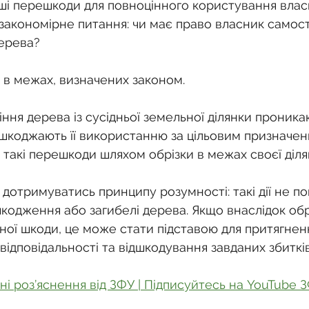
о
Спадкування земельної ділянки
ші перешкоди для повноцінного користування власн
 закономірне питання: чи має право власник самост
дерева?
нодавства
Земельні питання
Військова слу
ле в межах, визначених законом.
нка
Суд
Будівництво
Встановлення меж
іння дерева із сусідньої земельної ділянки проника
шкоджають її використанню за цільовим призначен
 такі перешкоди шляхом обрізки в межах своєї діля
єстрація земельних прав
Юридичні питання у 
отримуватись принципу розумності: такі дії не по
кодження або загибелі дерева. Якщо внаслідок обр
ної шкоди, це може стати підставою для притягнен
відповідальності та відшкодування завданих збитків
ні роз’яснення від ЗФУ | Підписуйтесь на YouTube 