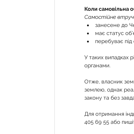
Коли самовільна о
Самостійне втруча
занесене до Че
має статус об’
перебуває під
У таких випадках 
органами.
Отже, власник зем
землею, однак реа
закону та без зав
Для отримання інди
405 69 55 або пиші