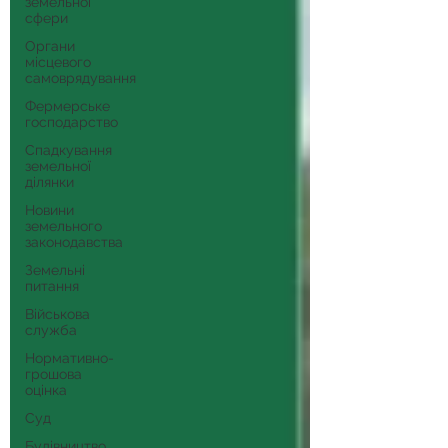
земельної
сфери
Органи
місцевого
самоврядування
Фермерське
господарство
Спадкування
земельної
ділянки
Новини
земельного
законодавства
Земельні
питання
Військова
служба
Нормативно-
грошова
оцінка
Суд
Будівництво