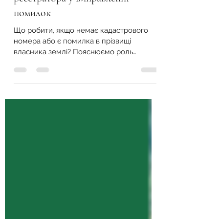
номер відсутній або в прізвищі
власника помилка. Роль
реєстратора у виправленні
помилок
Що робити, якщо немає кадастрового
номера або є помилка в прізвищі
власника землі? Пояснюємо роль
державного реєстратора та порядок
виправлення