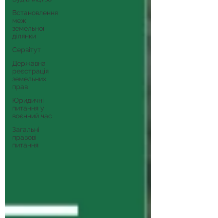
Встановлення
меж
земельної
ділянки
Сервітут
Державна
реєстрація
земельних
прав
Юридичні
питання у
воєнний час
Загальні
правові
питання