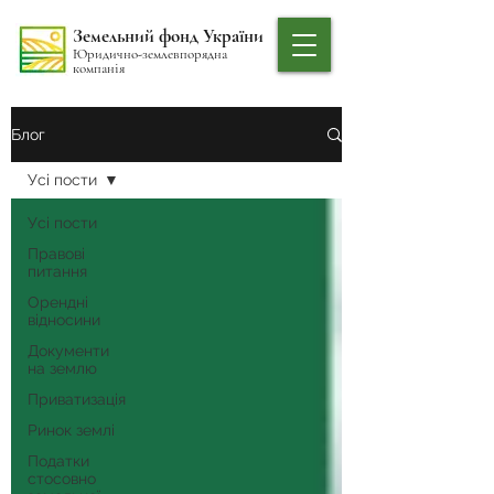
Земельний фонд України
Юридично-землевпорядна
компанія
Блог
Усі пости
Усі пости
Правові
питання
Орендні
відносини
Документи
на землю
Приватизація
Ринок землі
Податки
стосовно