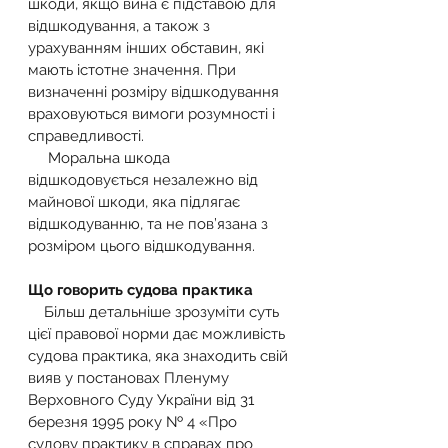
шкоди, якщо вина є підставою для 
відшкодування, а також з 
урахуванням інших обставин, які 
мають істотне значення. При 
визначенні розміру відшкодування 
враховуються вимоги розумності і 
справедливості.
     Моральна шкода 
відшкодовується незалежно від 
майнової шкоди, яка підлягає 
відшкодуванню, та не пов’язана з 
розміром цього відшкодування.
Що говорить судова практика
    Більш детальніше зрозуміти суть 
цієї правової норми дає можливість 
судова практика, яка знаходить свій 
вияв у постановах Пленуму 
Верховного Суду України від 31 
березня 1995 року № 4 «Про 
судову практику в справах про 