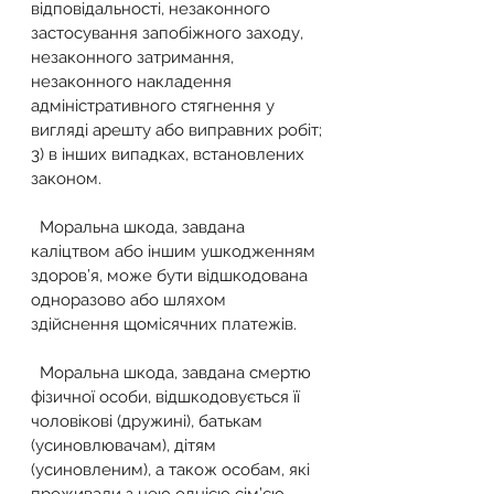
відповідальності, незаконного 
застосування запобіжного заходу, 
незаконного затримання, 
незаконного накладення 
адміністративного стягнення у 
вигляді арешту або виправних робіт;
3) в інших випадках, встановлених 
законом.
  Моральна шкода, завдана 
каліцтвом або іншим ушкодженням 
здоров’я, може бути відшкодована 
одноразово або шляхом 
здійснення щомісячних платежів.
  Моральна шкода, завдана смертю 
фізичної особи, відшкодовується її 
чоловікові (дружині), батькам 
(усиновлювачам), дітям 
(усиновленим), а також особам, які 