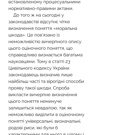
встановленому процесуальними 
нормативно-правими актами.
    До того ж на сьогодні у 
законодавстві відсутнє чітке 
визначення поняття «моральна 
шкода». Це пов’язано із 
неможливістю вичерпного опису 
цього оціночного поняття, що 
справедливо визнається багатьма 
науковцями. Тому в статті 23 
Цивільного кодексу України 
законодавець визначив лише 
найбільш часті та вірогідні способи 
прояву такої шкоди. Спроба 
викласти вичерпне визначення 
цього поняття неминуче 
залишиться невдалою, так як 
неможливо виділити в оціночному 
понятті універсальні, визначальні, 
родові риси, які були б 
характерними для нього в цілому і 