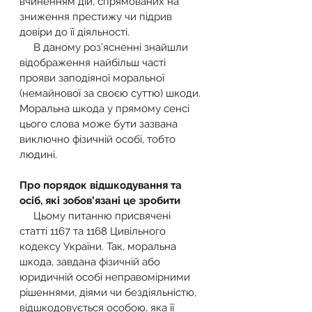
вчиненням дій, спрямованих на 
зниження престижу чи підрив 
довіри до її діяльності.
     В даному роз’ясненні знайшли 
відображення найбільш часті 
прояви заподіяної моральної 
(немайнової за своєю суттю) шкоди. 
Моральна шкода у прямому сенсі 
цього слова може бути зазвана 
виключно фізичній особі, тобто 
людині.
Про порядок відшкодування та 
осіб, які зобов’язані це зробити
     Цьому питанню присвячені 
статті 1167 та 1168 Цивільного 
кодексу України. Так, моральна 
шкода, завдана фізичній або 
юридичній особі неправомірними 
рішеннями, діями чи бездіяльністю, 
відшкодовується особою, яка її 