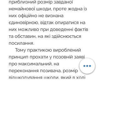
приблизний розмір завданої 
немайнової шкоди, проте жодна із 
них офіційно не визнана 
єдиновірною, відтак опиратися на 
них можливо при доведенні фактів 
та обставин, на які здійснюється 
посилання.
     Тому практикою вироблений 
принцип прохати у позовній заяві 
про максимальний, на 
переконання позивача, розмір 
відшкодування шкоди, який в ході 
судового розгляду буде 
співставлятися із обставинами 
справи, піддаватися аналізу і в 
кінцевому результаті буде 
визнаний у судовому рішенні 
обґрунтованим повністю чи в його 
частині, або ж взагалі визнаний 
безпідставним.
Все більшого поширення в 