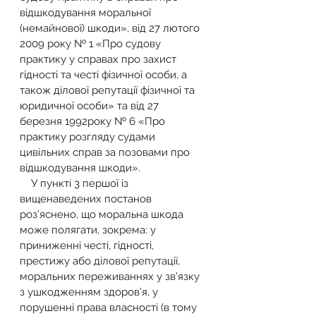
відшкодування моральної 
(немайнової) шкоди», від 27 лютого 
2009 року № 1 «Про судову 
практику у справах про захист 
гідності та честі фізичної особи, а 
також ділової репутації фізичної та 
юридичної особи» та від 27 
березня 1992року № 6 «Про 
практику розгляду судами 
цивільних справ за позовами про 
відшкодування шкоди».
    У пункті 3 першої із 
вищенаведених постанов 
роз’яснено, що моральна шкода 
може полягати, зокрема: у 
приниженні честі, гідності, 
престижу або ділової репутації, 
моральних переживаннях у зв’язку 
з ушкодженням здоров’я, у 
порушенні права власності (в тому 