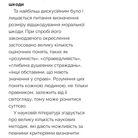
шкоди
    Та найбільш дискусійним було і 
лишається питання визначення 
розміру відшкодування моральної 
шкоди. При спробі його 
законодавчого окреслення 
застосовано велику кількість 
оціночних понять, таких як 
«розумність», «справедливість», 
«глибина душевних страждань», 
«інші обставини, що мають 
значення у справі». Розуміння цих 
понять кожною людиною, не тільки 
правником, залежить від її 
світогляду, тому може різнитися 
суттєво.
    У науковій літературі згадується 
про велику кількість наукових 
методик, які дають можливість за 
певними критеріями визначити 