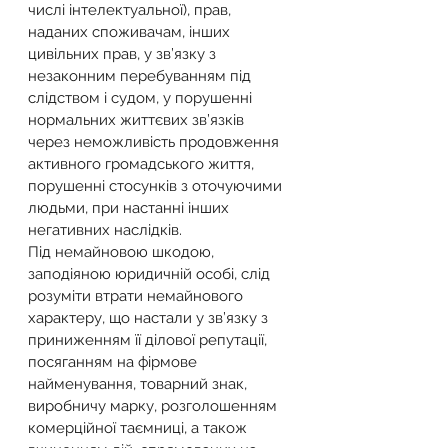
числі інтелектуальної), прав, 
наданих споживачам, інших 
цивільних прав, у зв’язку з 
незаконним перебуванням під 
слідством і судом, у порушенні 
нормальних життєвих зв’язків 
через неможливість продовження 
активного громадського життя, 
порушенні стосунків з оточуючими 
людьми, при настанні інших 
негативних наслідків.
Під немайновою шкодою, 
заподіяною юридичній особі, слід 
розуміти втрати немайнового 
характеру, що настали у зв’язку з 
приниженням її ділової репутації, 
посяганням на фірмове 
найменування, товарний знак, 
виробничу марку, розголошенням 
комерційної таємниці, а також 