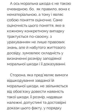
   А ось моральна шкода є не такою 
очевидною, бо,  як правило, вона є 
нематеріальною, а тому і являє 
собою поняття оціночне. Саме 
оціночність цього поняття, яке в 
кожному конкретному випадку 
трактується по-своєму, з 
урахуванням не лише правових 
знань, але й набутого життєвого 
досвіду, зумовлює складність у 
визначенні розміру заподіяної 
моральної шкоди і її доказуванні.
   Сторона, яка пред’являє вимоги 
відшкодування завданої їй 
моральної шкоди, не звільняється 
від обов’язку довести наявність 
такої шкоди, її розмір, надавши 
належні, допустимі та достовірні 
докази цього факту, у порядку 