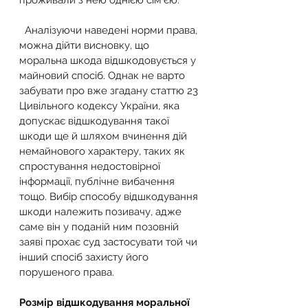
проживали з нею однією сім’єю.
  Аналізуючи наведені норми права, 
можна дійти висновку, що 
моральна шкода відшкодовується у 
майновий спосіб. Однак не варто 
забувати про вже згадану статтю 23 
Цивільного кодексу України, яка 
допускає відшкодування такої 
шкоди ще й шляхом вчинення дій 
немайнового характеру, таких як 
спростування недостовірної 
інформації, публічне вибачення 
тощо. Вибір способу відшкодування 
шкоди належить позивачу, адже 
саме він у поданій ним позовній 
заяві прохає суд застосувати той чи 
інший спосіб захисту його 
порушеного права.
Розмір відшкодування моральної 