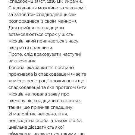
(спадкоємців) (ст. 1216 ЦК України). 
Спадкування можливе за законом і 
за заповітом(спадкодавець сам 
розпорядився із своїм майном).
Для прийняття спадщини 
встановлюється строк у шість 
місяців, який починається з часу 
відкриття спадщини.
Проте, слід враховувати наступні 
виключення:
1)особа, яка за життя постійно 
проживала із спадкодавцем (має те 
ж місце реєстрації проживання що і 
спадкодавець) та яка протягом 6-ти 
місяців не подала заяву про 
відмову від спадщини вважається 
таким, що прийняв спадщину;
2) малолітня, неповнолітня, 
недієздатна особа, а також особа, 
цивільна дієздатність якої 
обмежена, вважаються такими, що 