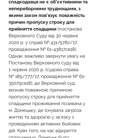
спадкодавця не є об’єктивними та 
непереборними труднощами, з 
якими закон пов’язує поважність 
причин пропуску строку для 
прийняття спадщини 
(постанова 
Верховного Суду від 30 червня 
2020 р. у справі № 431/5782/17, 
провадження № 61-43817св18).
Однак, важливо звернути увагу на 
Постанову Верховного суду від 
1 червня 2020 р. (судова справа 
№ 185/777/17, провадження № 61-
35079св18), де Верховний суд 
визнав поважною причиною 
пропуску строку для прийняття 
спадщини проживання позивача у 
м. Донецьку, де існувала загроза 
життю та здоров’ю у зв’язку з 
проведенням активних бойових 
дій. Крім того, на час відкриття 
спадщини м. Донецьк було 