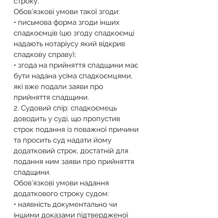
строку.
Обов’язкові умови такої згоди:
• письмова форма згоди інших 
спадкоємців (цю згоду спадкоємці 
надають нотаріусу який відкрив 
спадкову справу);
• згода на прийняття спадщини має 
бути надана усіма спадкоємцями, 
які вже подали заяви про 
прийняття спадщини.
2. Судовий спір: спадкоємець 
доводить у суді, що пропустив 
строк подання із поважної причини 
та просить суд надати йому 
додатковий строк, достатній для 
подання ним заяви про прийняття 
спадщини.
Обов’язкові умови надання 
додаткового строку судом:
• наявність документально чи 
іншими доказами підтвердженої 