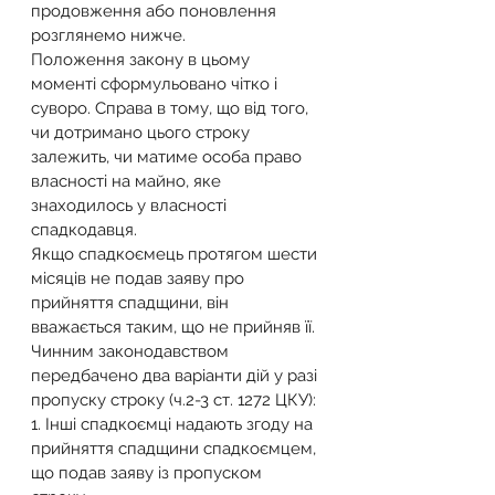
продовження або поновлення 
розглянемо нижче.
Положення закону в цьому 
моменті сформульовано чітко і 
суворо. Справа в тому, що від того, 
чи дотримано цього строку 
залежить, чи матиме особа право 
власності на майно, яке 
знаходилось у власності 
спадкодавця.
Якщо спадкоємець протягом шести 
місяців не подав заяву про 
прийняття спадщини, він 
вважається таким, що не прийняв її. 
Чинним законодавством 
передбачено два варіанти дій у разі 
пропуску строку (ч.2-3 ст. 1272 ЦКУ):
1. Інші спадкоємці надають згоду на 
прийняття спадщини спадкоємцем, 
що подав заяву із пропуском 