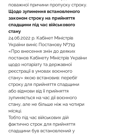
поважної причини пропуску строку.
Щодо зупинення встановленого 
законом строку на прийняття 
спадщини під час військового 
стану
24.06.2022 р. Кабінет Міністрів 
України виніс Постанову №719 
«Про внесення змін до деяких 
постанов Кабінету Міністрів України 
щодо нотаріату та державної 
реєстрації в умовах воєнного 
стану» якою встановив: перебіг 
строку для прийняття спадщини 
або відмови від її прийняття 
зупиняється на час дії воєнного 
стану, але не більше ніж на чотири 
місяці.
Тобто під час військових дій 
фактично строк для прийняття 
спадщини був встановлений у 