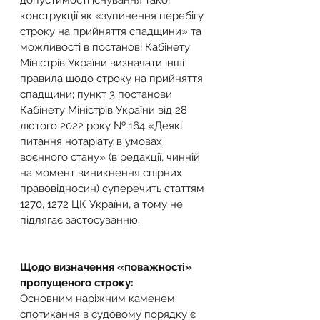
допустимості існування такої 
конструкції як «зупинення перебігу 
строку на прийняття спадщини» та 
можливості в постанові Кабінету 
Міністрів України визначати інші 
правила щодо строку на прийняття 
спадщини; пункт 3 постанови 
Кабінету Міністрів України від 28 
лютого 2022 року № 164 «Деякі 
питання нотаріату в умовах 
воєнного стану» (в редакції, чинній 
на момент виникнення спірних 
правовідносин) суперечить статтям 
1270, 1272 ЦК України, а тому не 
підлягає застосуванню.
Щодо визначення «поважності» 
пропущеного строку:
Основним наріжним каменем 
спотикання в судовому порядку є 