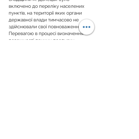
включено до переліку населених 
пунктів, на території яких органи 
державної влади тимчасово не 
здійснювали свої повноваження.
Перевагою в процесі визначення 
поважності причин пропуску 
Верховний суд визначає незначний 
часовий проміжок між закінченням 
строку прийняття спадщини та 
подачею позовної заяви про 
визначення додаткового строку 
для подання заяви про прийняття 
спадщини та вказує, що це є 
підставою для задоволення таких 
вимог (постанова Верховного Суду 
від 17 жовтня 2018 р., судова справа 
№ 681/203/17-ц, провадження 
№ 61-26164св18).
Звертаємо увагу!
Поважні причини пропуску строку 