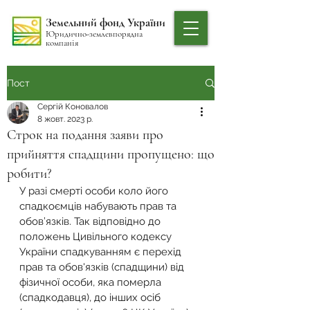
Земельний фонд України
Юридично-землевпорядна
компанія
Пост
Сергій Коновалов
8 жовт. 2023 р.
Строк на подання заяви про
прийняття спадщини пропущено: що
робити?
У разі смерті особи коло його 
спадкоємців набувають прав та 
обов’язків. Так відповідно до 
положень Цивільного кодексу 
України спадкуванням є перехід 
прав та обов'язків (спадщини) від 
фізичної особи, яка померла 
(спадкодавця), до інших осіб 