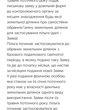
травня поточного року подає 
письмову заяву у довільній формі 
до контролюючого органу за 
місцем знаходження будь-якої 
земельної ділянки про самостійне 
обрання/зміну земельних ділянок 
для застосування пільги (далі – 
Заява).
Пільга починає застосовуватися до 
обраних земельних ділянок з 
базового податкового (звітного) 
періоду, в якому подано таку Заяву, 
та діє до початку місяця, що настає 
за місяцем подання нової Заяви.
У разі подання фізичною особою, 
яка станом на 01 січня поточного 
року має у власності декілька 
земельних ділянок одного виду 
використання, Заяви після 01 
травня поточного року, пільга 
починає застосовуватися до 