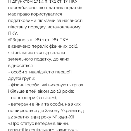
Підпунктом 17.1.4 п. 17.1 ст. 17 ПКУ 
передбачено, що платник податків 
має право користуватися 
податковими пільгами за наявності 
підстав у порядку, встановленому 
ПКУ.
🌱Згідно з п. 281.1 ст. 281 ПКУ 
визначено перелік фізичних осіб, 
які звільняються від сплати 
земельного податку, до яких 
відносяться:
- особи з інвалідністю першої і 
другої групи;
- фізичні особи, які виховують трьох 
і більше дітей віком до 18 років;
- пенсіонери (за віком);
- ветерани війни та особи, на яких 
поширюється дія Закону України від 
22 жовтня 1993 року № 3551-XII 
«Про статус ветеранів війни, 
гарантії їх соціального захисту» зі 