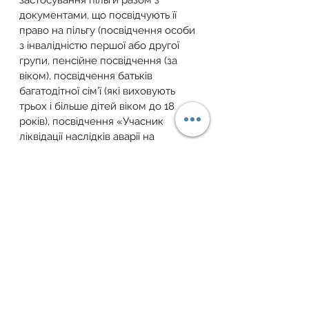
застосування пільги разом з 
документами, що посвідчують її 
право на пільгу (посвідчення особи 
з інвалідністю першої або другої 
групи, пенсійне посвідчення (за 
віком), посвідчення батьків 
багатодітної сім’ї (які виховують 
трьох і більше дітей віком до 18 
років), посвідчення «Учасник 
ліквідації наслідків аварії на 
Чорнобильській АЕС», посвідчення 
особи, на яку поширюється дія 
Закону № 3551, посвідчення 
«Потерпілий від Чорнобильської 
катастрофи» (1 – 3 категорія).
Для отримання індивідуальної 
консультації звертайтесь за 
телефоном: 
+38 (067) 405 69 55
 або 
пишіть на електронну пошту: 
zemfondgroup@gmail.com
.