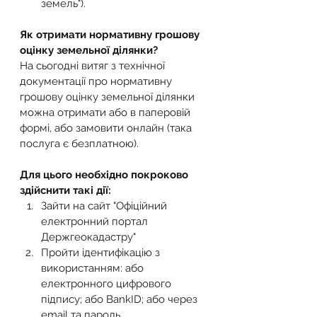
земель").
Як отримати нормативну грошову 
оцінку земельної ділянки?
На сьогодні витяг з технічної 
документації про нормативну 
грошову оцінку земельної ділянки 
можна отримати або в паперовій 
формі, або замовити онлайн (така 
послуга є безплатною).
Для цього необхідно покроково 
здійснити такі дії:
Зайти на сайт "Офіційний 
електронний портал 
Держгеокадастру"
Пройти ідентифікацію з 
використанням: або 
електронного цифрового 
підпису; або BankID; або через 
email та пароль