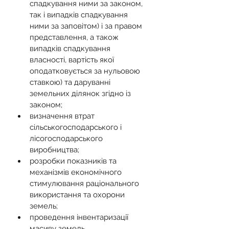
спадкування ними за законом, 
так і випадків спадкування 
ними за заповітом) і за правом 
представлення, а також 
випадків спадкування 
власності, вартість якої 
оподатковується за нульовою 
ставкою) та даруванні 
земельних ділянок згідно із 
законом;
визначення втрат 
сільськогосподарського і 
лісогосподарського 
виробництва;
розробки показників та 
механізмів економічного 
стимулювання раціонального 
використання та охорони 
земель;
проведення інвентаризації 
масиву земель 