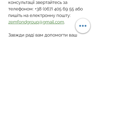
консультації звертайтесь за 
телефоном: +38 (067) 405 69 55 або 
пишіть на електронну пошту: 
zemfondgroup@gmail.com
.
Завжди раді вам допомогти ваш 
Земельний Фонд України!
Telegram
 | 
Facebook
 | 
YouTube
 | 
Instagram
 | 
Тікток
 | 
Viber-канал
земельна ділянка
закон україни
власність
документи
земельне законодавство
законадвство
земельний фонд
закон
право власності
суд
конфіскація
Земельні питання