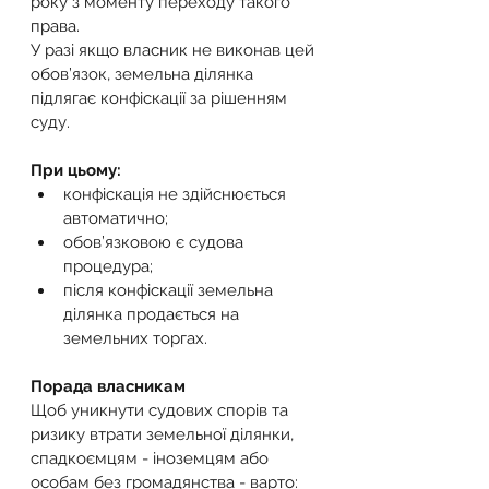
року з моменту переходу такого 
права.
У разі якщо власник не виконав цей 
обов’язок, земельна ділянка 
підлягає конфіскації за рішенням 
суду.
При цьому:
конфіскація не здійснюється 
автоматично;
обов’язковою є судова 
процедура;
після конфіскації земельна 
ділянка продається на 
земельних торгах.
Порада власникам
Щоб уникнути судових спорів та 
ризику втрати земельної ділянки, 
спадкоємцям - іноземцям або 
особам без громадянства - варто: