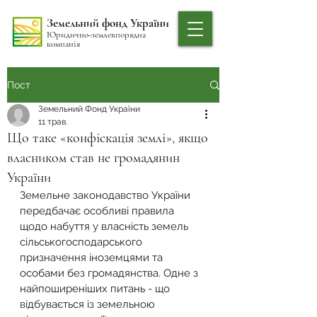
Земельний фонд України
Юридично-землевпорядна
компанія
Пост
Земельний Фонд України
11 трав.
Що таке «конфіскація землі», якщо
власником став не громадянин
України
Земельне законодавство України 
передбачає особливі правила 
щодо набуття у власність земель 
сільськогосподарського 
призначення іноземцями та 
особами без громадянства. Одне з 
найпоширеніших питань - що 
відбувається із земельною 