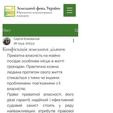
Земельний фонд України
Юридично-землевпорядна
компанія
Пост
Сергій Коновалов
28 груд. 2023 р.
Конфіскація земельних ділянок
Приватна власність на майно 
посідає особливе місце в житті 
громадян. Практично кожна 
людина протягом свого життя 
стикається з тими чи іншими 
проблемами, пов’язаними з її 
власністю.
Право приватної власності, його 
дієві гарантії, надійний і ефективний 
судовий захист стоять у ряду 
найважливіших атрибутів правової 