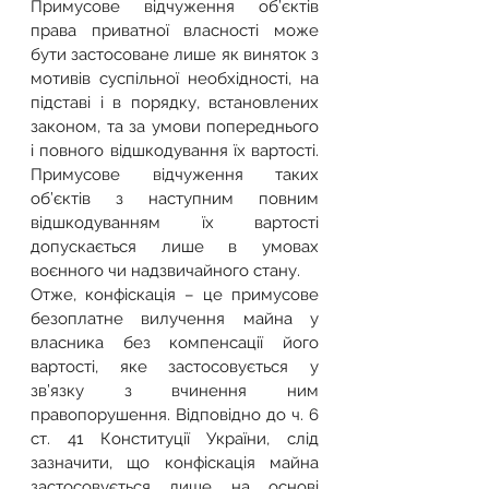
Примусове відчуження об’єктів 
права приватної власності може 
бути застосоване лише як виняток з 
мотивів суспільної необхідності, на 
підставі і в порядку, встановлених 
законом, та за умови попереднього 
і повного відшкодування їх вартості. 
Примусове відчуження таких 
об’єктів з наступним повним 
відшкодуванням їх вартості 
допускається лише в умовах 
воєнного чи надзвичайного стану.
Отже, конфіскація – це примусове 
безоплатне вилучення майна у 
власника без компенсації його 
вартості, яке застосовується у 
зв’язку з вчинення ним 
правопорушення. Відповідно до ч. 6 
ст. 41 Конституції України, слід 
зазначити, що конфіскація майна 
застосовується лише на основі 