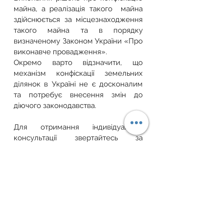
майна, а реалізація такого  майна 
здійснюється за місцезнаходження 
такого майна та в порядку 
визначеному Законом України «Про 
виконавче провадження».
Окремо варто відзначити, що 
механізм конфіскації земельних 
ділянок в Україні не є досконалим 
та потребує внесення змін до 
діючого законодавства.
Для отримання індивідуальної 
консультації звертайтесь за 
телефоном: 
+38 (067) 405 69 55
 або 
пишіть на електронну пошту: 
zemfondgroup@gmail.com
.
Завжди раді вам допомогти ваш 
Земельний Фонд України!