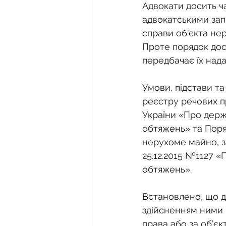
Фермерське господарств
Адвокати досить ча
адвокатськими зап
справи об’єкта не
Новини земельного зако
Проте порядок дост
передбачає їх нада
Нормативно-грошова оці
Умови, підстави т
реєстру речових п
України «Про держ
Сервітут
Державна ре
обтяжень» та Поря
нерухоме майно, з
25.12.2015 №1127 
Загальні правові питання
обтяжень».
Встановлено, що дл
здійсненням ними 
права або за об’є