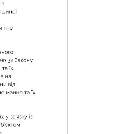
 з 
ційної 
жба
 і не 
 земельної ділянки
вного 
ею 32 Закону 
та їх 
воєнний час
в на 
и від 
е майно та їх 
у зв’язку із 
б’єктом 
м 