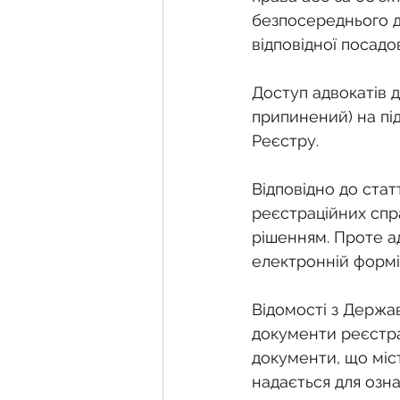
безпосереднього д
відповідної посад
Доступ адвокатів 
припинений) на під
Реєстру.
Відповідно до стат
реєстраційних спр
рішенням. Проте а
електронній формі
Відомості з Держа
документи реєстрац
документи, що міст
надається для озн