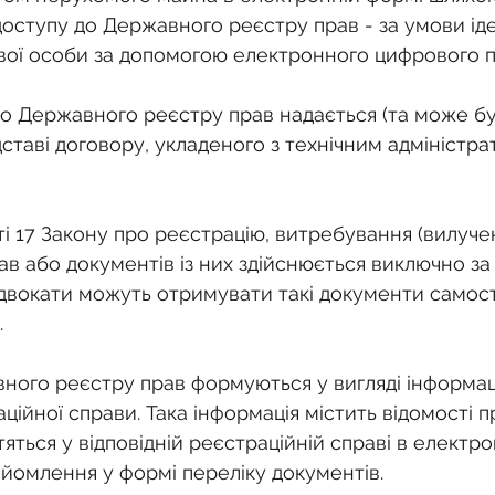
оступу до Державного реєстру прав - за умови іден
ової особи за допомогою електронного цифрового п
до Державного реєстру прав надається (та може бу
ставі договору, укладеного з технічним адміністр
ті 17 Закону про реєстрацію, витребування (вилуче
ав або документів із них здійснюється виключно за
двокати можуть отримувати такі документи самості
.
вного реєстру прав формуються у вигляді інформаці
ійної справи. Така інформація містить відомості пр
яться у відповідній реєстраційній справі в електро
айомлення у формі переліку документів.