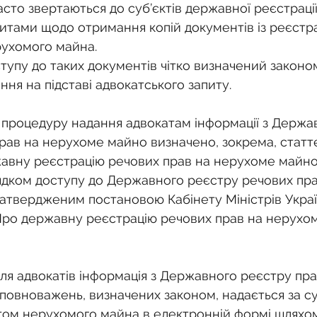
о
Спадкування земельної ділянки
сто звертаються до суб’єктів державної реєстрації
итами щодо отримання копій документів із реєстра
рухомого майна.
нодавства
Земельні питання
Військова слу
упу до таких документів чітко визначений законом
ння на підставі адвокатського запиту.
нка
Суд
Будівництво
Встановлення меж
а процедуру надання адвокатам інформації з Держа
рав на нерухоме майно визначено, зокрема, статт
авну реєстрацію речових прав на нерухоме майно 
єстрація земельних прав
Юридичні питання у 
дком доступу до Державного реєстру речових пра
атвердженим постановою Кабінету Міністрів Україн
«Про державну реєстрацію речових прав на нерухом
я адвокатів інформація з Державного реєстру прав, 
повноважень, визначених законом, надається за су
ктом нерухомого майна в електронній формі шляхо