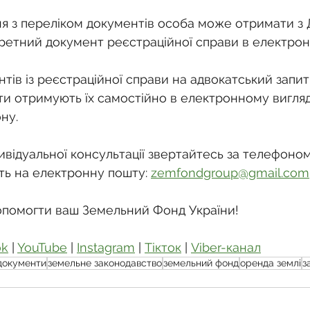
я з переліком документів особа може отримати з
ретний документ реєстраційної справи в електрон
нтів із реєстраційної справи на адвокатський запит
ти отримують їх самостійно в електронному вигляді
ну.
відуальної консультації звертайтесь за телефоном:
ть на електронну пошту: 
zemfondgroup@gmail.com
опомогти ваш Земельний Фонд України!
ok
 | 
YouTube
 | 
Instagram
 | 
Тікток
 | 
Viber-канал
документи
земельне законодавство
земельний фонд
оренда землі
з