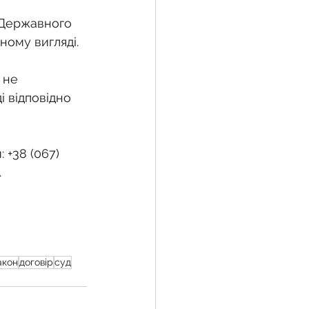
 Державного 
ному вигляді.
 не 
 відповідно 
 +38 (067) 
.
акон
договір
суд