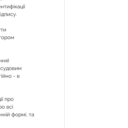
тифікації 
ідпису.
ти 
атором 
ння) 
 судовим 
йно - в 
ї про 
о всі 
нній формі, та 