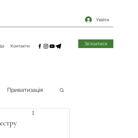
Увійти
Зв'язатися
да
Контакти
Приватизація
самоврядування
єстру