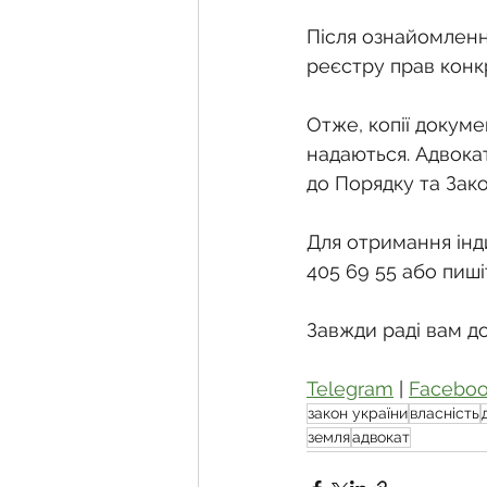
Після ознайомленн
реєстру прав конк
Отже, копії докуме
надаються. Адвока
до Порядку та Зако
Для отримання інди
405 69 55 або пиші
Завжди раді вам д
Telegram
 | 
Facebo
закон україни
власність
земля
адвокат