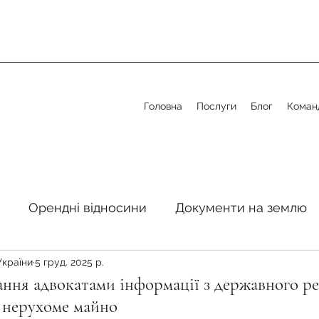
Головна
Послуги
Блог
Коман
Орендні відносини
Документи на землю
України
5 груд. 2025 р.
стосовно земельної сфери
Органи місцевого 
ння адвокатами інформації з державного ре
 нерухоме майно