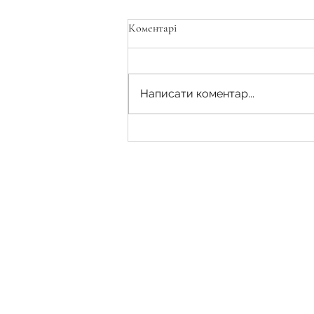
Коментарі
Написати коментар...
Адвокатський запит як
правовий інструмент отримання
інформації, копії необхідних
документів