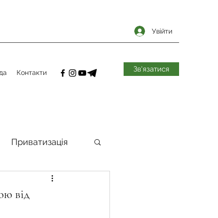
Увійти
Зв'язатися
да
Контакти
Приватизація
самоврядування
ою від