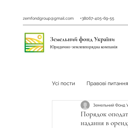
zemfondgroup@gmail.com
+38067-405-69-55
Земельний фонд України
Юридично-землевпорядна компанія
Усі пости
Правові питання
Земельний Фонд 
Ринок землі
Податки 
Порядок оподат
надання в оренд