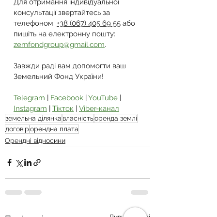
Для отримання індивідуальної 
консультації звертайтесь за 
телефоном: 
+38 (067) 405 69 55
 або 
пишіть на електронну пошту: 
zemfondgroup@gmail.com
.
Завжди раді вам допомогти ваш 
Земельний Фонд України!
Telegram
 | 
Facebook
 | 
YouTube
 | 
Instagram
 | 
Тікток
 | 
Viber-канал
земельна ділянка
власність
оренда землі
договір
орендна плата
Орендні відносини