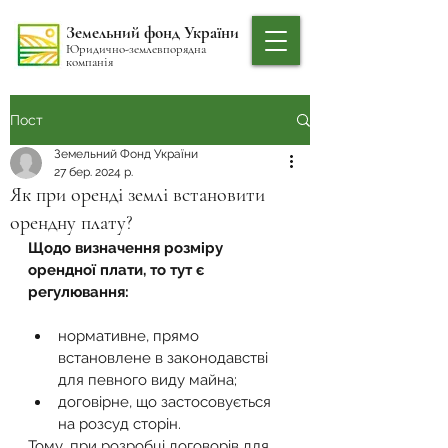
Земельний фонд України
Юридично-землевпорядна
компанія
Пост
Земельний Фонд України
27 бер. 2024 р.
Як при оренді землі встановити
орендну плату?
Щодо визначення розміру 
орендної плати, то тут є 
регулювання:
нормативне, прямо 
встановлене в законодавстві 
для певного виду майна;
договірне, що застосовується 
на розсуд сторін.
Тому, при розробці договорів для 