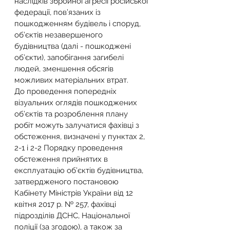
наслідків збройної агресії російської 
федерації, пов’язаних із 
пошкодженням будівель і споруд, 
об’єктів незавершеного 
будівництва (далі - пошкоджені 
об’єкти), запобігання загибелі 
людей, зменшення обсягів 
можливих матеріальних втрат.
До проведення попередніх 
візуальних оглядів пошкоджених 
об’єктів та розроблення плану 
робіт можуть залучатися фахівці з 
обстеження, визначені у пунктах 2, 
2-1 і 2-2 Порядку проведення 
обстеження прийнятих в 
експлуатацію об’єктів будівництва, 
затвердженого постановою 
Кабінету Міністрів України від 12 
квітня 2017 р. № 257, фахівці 
підрозділів ДСНС, Національної 
поліції (за згодою), а також за 