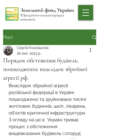
Земельний фонд України
Юридично-землевпорядна
компанія
Пост
Сергій Коновалов
18 лип. 2023 р.
Порядок обстеження будівель,
пошкоджених внаслідок збройної
агресії рф.
Внаслідок збройної агресії 
російської федерації в Україні 
пошкоджено та зруйновано тисячі 
житлових будинків, шкіл, лікарень, 
об’єктів критичної інфраструктури.
З огляду на це в  Україні триває 
процес з обстеження 
вищевказаних будівель і споруд 