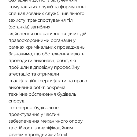
фахівцями ДСНС із залученням 
комунальних служб та формувань і 
спеціалізованих служб цивільного 
захисту, транспортування тіл 
(останків) загиблих;
здійснення оперативно-слідчих дій 
правоохоронними органами у 
рамках кримінальних проваджень.
Зазначимо, що обстеження мають 
проводити виконавці робіт, які 
пройшли відповідну професійну 
атестацію та отримали 
кваліфікаційні сертифікати на право 
виконання робіт, зокрема:
технічне обстеження будівель і 
споруд;
інженерно-будівельне 
проектування у частині 
забезпечення механічного опору 
та стійкості з кваліфікаційним 
рівнем «провідний» або «I 