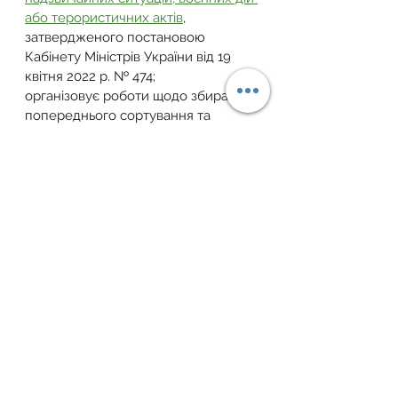
або терористичних актів
, 
затвердженого постановою 
Кабінету Міністрів України від 19 
квітня 2022 р. № 474;
організовує роботи щодо збирання, 
попереднього сортування та 
відокремлення небезпечних 
відходів (у разі можливості), 
транспортування та тимчасового 
зберігання відходів, що утворилися 
внаслідок виконання робіт з 
демонтажу, відповідно до 
Порядку 
поводження з відходами, що 
утворились у зв’язку з 
пошкодженням (руйнуванням) 
будівель та споруд внаслідок 
бойових дій, терористичних актів, 
диверсій або проведенням робіт з 
ліквідації їх наслідків
, 
затвердженого постановою 