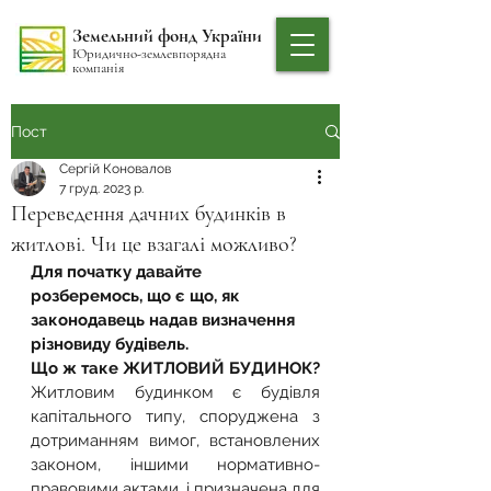
Земельний фонд України
Юридично-землевпорядна
компанія
Пост
Сергій Коновалов
7 груд. 2023 р.
Переведення дачних будинків в
житлові. Чи це взагалі можливо?
Для початку давайте 
розберемось, що є що, як 
законодавець надав визначення 
різновиду будівель.
Що ж таке ЖИТЛОВИЙ БУДИНОК?
Житловим будинком є будівля 
капітального типу, споруджена з 
дотриманням вимог, встановлених 
законом, іншими нормативно-
правовими актами, і призначена для 