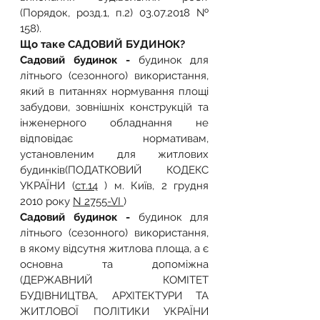
(Порядок, розд.1, п.2) 03.07.2018 № 
158).
Що таке САДОВИЙ БУДИНОК?
Cадовий будинок - 
будинок для 
літнього (сезонного) використання, 
який в питаннях нормування площі 
забудови, зовнішніх конструкцій та 
інженерного обладнання не 
відповідає нормативам, 
установленим для житлових 
будинків(ПОДАТКОВИЙ КОДЕКС 
УКРАЇНИ (
ст.14
 ) м. Київ, 2 грудня 
2010 року 
N 2755-VІ 
)
Садовий будинок - 
будинок для 
літнього (сезонного) використання, 
в якому відсутня житлова площа, а є 
основна та допоміжна 
(ДЕРЖАВНИЙ КОМІТЕТ 
БУДІВНИЦТВА, АРХІТЕКТУРИ ТА 
ЖИТЛОВОЇ ПОЛІТИКИ УКРАЇНИ 