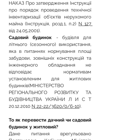
НАКАЗ Про затвердження Інструкції 
про порядок проведення технічної 
інвентаризації об'єктів нерухомого 
майна (Інструкція, розд.1, п.2) 
N 127 
від 24.05.2001).
Садовий будинок 
- будівля для 
літнього (сезонного) використання, 
яка в питаннях нормування площі 
забудови, зовнішніх конструкцій та 
інженерного обладнання не 
відповідає нормативам 
установленим для житлових 
будинків(МІНІСТЕРСТВО 
РЕГІОНАЛЬНОГО РОЗВИТКУ ТА 
БУДІВНИЦТВА УКРАЇНИ Л И С Т 
20.12.2010 
N 22-22/3620/0/6-10
).
То як перевести дачний чи садовий 
будинок у житловий?
Дане питання врегульовано 