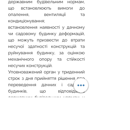
державним будівельним нормам, 
що встановлюють вимоги до 
опалення, вентиляції та 
кондиціонування;
встановлення наявності у дачному 
чи садовому будинку деформацій, 
що можуть призвести до втрати 
несучої здатності конструкцій та 
руйнування будинку, за оцінкою 
механічного опору та стійкості 
несучих конструкцій.
Уповноважений орган у триденний 
строк з дня прийняття рішення про 
переведення дачних і садових 
будинків, що відповідають 
державним будівельним нормам, у 
жилі будинки видає або надсилає 
власникові рекомендованим 
листом з описом вкладення, або в 
електронній формі через 
електронний кабінет користувача 