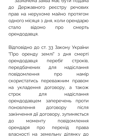
    Зазначена заява має бути подана 
до Державного реєстру речових 
прав на нерухоме майно протягом 
одного місяця з дня, коли орендарю 
стало відомо про смерть 
орендодавця.
Відповідно до ст. 33 Закону України 
"Про оренду землі" з дня смерті 
орендодавця перебіг строків, 
передбачених для надіслання 
повідомлення про намір 
скористатись переважним правом 
на укладення договору, а також 
строк для надіслання 
орендодавцем заперечень проти 
поновлення договору після 
закінчення дії договору, зупиняється 
до моменту повідомлення 
орендаря про перехід права 
власності на земельну ділянку до 