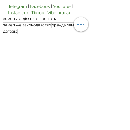
Telegram
 | 
Facebook
 | 
YouTube
 | 
Instagram
 | 
Тікток
 | 
Viber-канал
земельна ділянка
власність
земельне законодавство
оренда землі
договір
Орендні відносини
Дивитися всі
Пов'язані пости