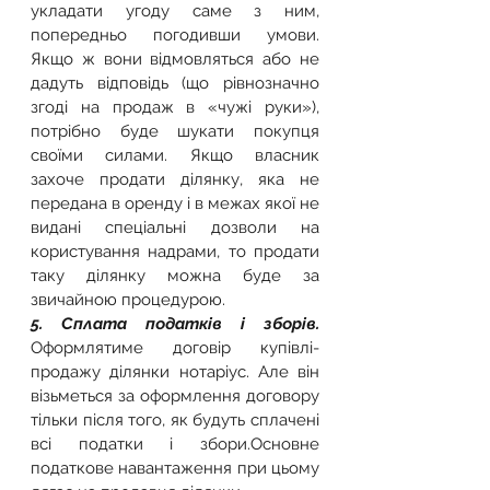
укладати угоду саме з ним, 
попередньо погодивши умови. 
Якщо ж вони відмовляться або не 
дадуть відповідь (що рівнозначно 
згоді на продаж в «чужі руки»), 
потрібно буде шукати покупця 
своїми силами. Якщо власник 
захоче продати ділянку, яка не 
передана в оренду і в межах якої не 
видані спеціальні дозволи на 
користування надрами, то продати 
таку ділянку можна буде за 
звичайною процедурою.
5. Сплата податків і зборів. 
Оформлятиме договір купівлі-
продажу ділянки нотаріус. Але він 
візьметься за оформлення договору 
тільки після того, як будуть сплачені 
всі податки і збори.Основне 
податкове навантаження при цьому 