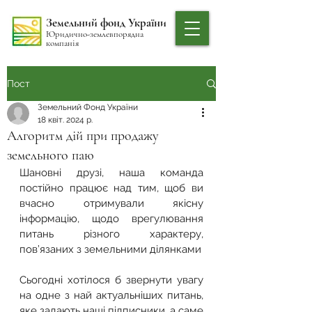
Земельний фонд України
Юридично-землевпорядна
компанія
Пост
Земельний Фонд України
18 квіт. 2024 р.
Алгоритм дій при продажу
земельного паю
Шановні друзі, наша команда 
постійно працює над тим, щоб ви 
вчасно отримували якісну 
інформацію, щодо врегулювання 
питань різного характеру, 
пов’язаних з земельними ділянками
Сьогодні хотілося б звернути увагу 
на одне з най актуальніших питань, 
яке задають наші підписники, а саме 