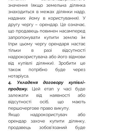
значення (якщо земельна ділянка 
знаходиться в межах ділянки надр, 
наданих йому в користування). У 
другу чергу – орендар. Це означає, 
що продавець повинен насамперед 
запропонувати купити землю їм 
(при цьому чергу орендаря настає 
тільки в разі відсутності 
надрокористувача або його відмови 
від купівлі ділянки). Зробити це 
також потрібно буде через 
нотаріуса.
4
. Укладеня договору купівлі-
продажу.
 Цей етап у часі буде 
залежати від наявності або 
відсутності осіб, що мають 
першочергове право викупу.
Якщо надрокористувач або 
орендар захоче купити ділянку, 
продавець зобов'язаний буде 