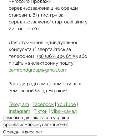
«Prozorro.Продажі» 
середньозважена ціна оренди 
становить 8,9 тис. грн за 
середньозваженої стартової ціни у 
2,4 тис. грн/га.
Для отримання індивідуальної 
консультації звертайтесь за 
телефоном: 
+38 (067) 405 69 55
 або 
пишіть на електронну пошту: 
zemfondgroup@gmail.com
.
Завжди раді вам допомогти ваш 
Земельний Фонд України!
Telegram
 | 
Facebook
 | 
YouTube
 | 
Instagram
 | 
Тікток
 | 
Viber-канал
земельна ділянка
закон україни
оренда землі
комунальні землі
Орендні відносини