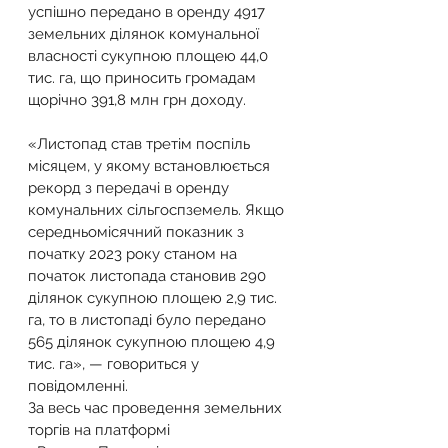
успішно передано в оренду 4917 
земельних ділянок комунальної 
власності сукупною площею 44,0 
тис. га, що приносить громадам 
щорічно 391,8 млн грн доходу.
«Листопад став третім поспіль 
місяцем, у якому встановлюється 
рекорд з передачі в оренду 
комунальних сільгоспземель. Якщо 
середньомісячний показник з 
початку 2023 року станом на 
початок листопада становив 290 
ділянок сукупною площею 2,9 тис. 
га, то в листопаді було передано 
565 ділянок сукупною площею 4,9 
тис. га», — говориться у 
повідомленні. 
За весь час проведення земельних 
торгів на платформі 