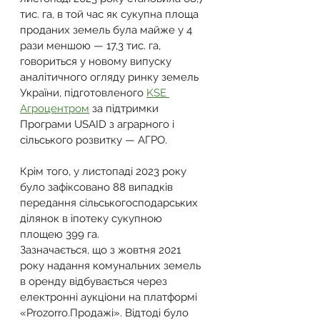
тис. га, в той час як сукупна площа 
проданих земель була майже у 4 
рази меншою — 17,3 тис. га, 
говориться у новому випуску 
аналітичного огляду ринку земель 
України, підготовленого 
KSE 
Агроцентром
 за підтримки 
Програми USAID з аграрного і 
сільського розвитку — АГРО.
Крім того, у листопаді 2023 року 
було зафіксовано 88 випадків 
передання сільськогосподарських 
ділянок в іпотеку сукупною 
площею 399 га.
Зазначається, що з жовтня 2021 
року надання комунальних земель 
в оренду відбувається через 
електронні аукціони на платформі 
«Prozorro.Продажі». Відтоді було 