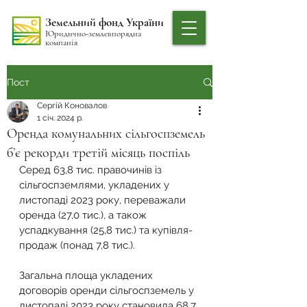
Земельний фонд України
Юридично-землевпорядна
компанія
Пост
Сергій Коновалов
1 січ. 2024 р.
Оренда комунальних сільгоспземель
б’є рекорди третій місяць поспіль
Серед 63,8 тис. правочинів із 
сільгоспземлями, укладених у 
листопаді 2023 року, переважали 
оренда (27,0 тис.), а також 
успадкування (25,8 тис.) та купівля-
продаж (понад 7,8 тис.).
Загальна площа укладених 
договорів оренди сільгоспземель у 
листопаді 2023 року становила 68,7 