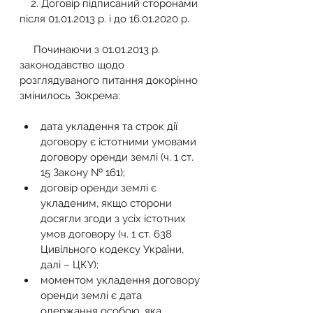
    2. Договір підписаний сторонами 
після 01.01.2013 р. і до 16.01.2020 р.
     Починаючи з 01.01.2013 р. 
законодавство щодо 
розглядуваного питання докорінно 
змінилось. Зокрема:
дата укладення та строк дії 
договору є істотними умовами 
договору оренди землі (ч. 1 ст. 
15 Закону № 161);
договір оренди землі є 
укладеним, якщо сторони 
досягли згоди з усіх істотних 
умов договору (ч. 1 ст. 638 
Цивільного кодексу України, 
далі – ЦКУ);
моментом укладення договору 
оренди землі є дата 
одержання особою, яка 