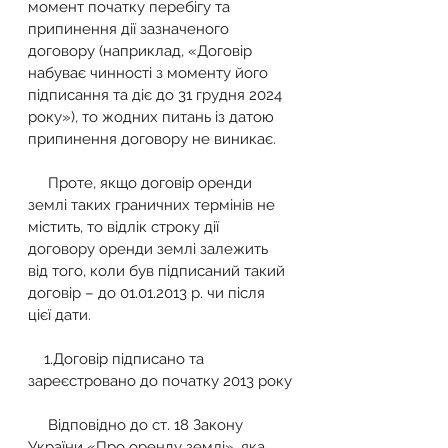
момент початку перебігу та 
припинення дії зазначеного 
договору (наприклад, «Договір 
набуває чинності з моменту його 
підписання та діє до 31 грудня 2024 
року»), то жодних питань із датою 
припинення договору не виникає.  
     Проте, якщо договір оренди 
землі таких граничних термінів не 
містить, то відлік строку дії 
договору оренди землі залежить 
від того, коли був підписаний такий 
договір – до 01.01.2013 р. чи після 
цієї дати. 
    1.Договір підписано та 
зареєстровано до початку 2013 року
     Відповідно до ст. 18 Закону 
України «Про оренду землі», яка 