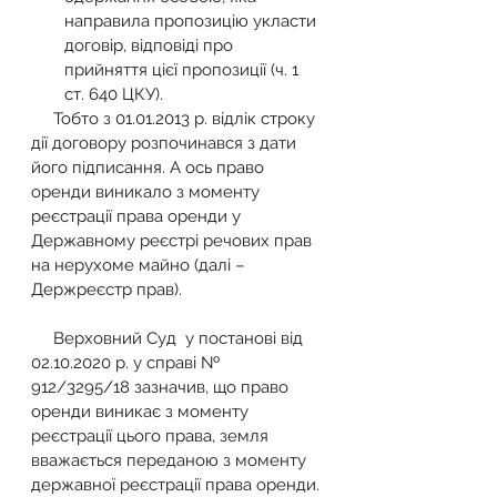
направила пропозицію укласти 
договір, відповіді про 
прийняття цієї пропозиції (ч. 1 
ст. 640 ЦКУ).
     Тобто з 01.01.2013 р. відлік строку 
дії договору розпочинався з дати 
його підписання. А ось право 
оренди виникало з моменту 
реєстрації права оренди у 
Державному реєстрі речових прав 
на нерухоме майно (далі – 
Держреєстр прав). 
     Верховний Суд  у постанові від 
02.10.2020 р. у справі № 
912/3295/18 зазначив, що право 
оренди виникає з моменту 
реєстрації цього права, земля 
вважається переданою з моменту 
державної реєстрації права оренди. 