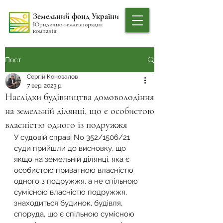
Земельний фонд України
Юридично-землевпорядна
компанія
Пост
Сергій Коновалов
7 вер. 2023 р.
Наслідки будівництва домоволодіння
на земельній ділянці, що є особистою
власністю одного із подружжя
У судовій справі No 352/1506/21 
суди прийшли до висновку, що 
якщо на земельній ділянці, яка є 
особистою приватною власністю 
одного з подружжя, а не спільною 
сумісною власністю подружжя, 
знаходиться будинок, будівля, 
споруда, що є спільною сумісною 