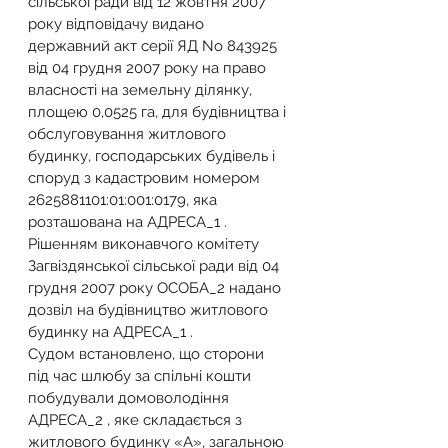
сільської ради від 12 жовтня 2007 
року відповідачу видано 
державний акт серії ЯД No 843925 
від 04 грудня 2007 року на право 
власності на земельну ділянку, 
площею 0,0525 га, для будівництва і 
обслуговування житлового 
будинку, господарських будівель і 
споруд з кадастровим номером 
2625881101:01:001:0179, яка 
розташована на АДРЕСА_1 .
Рішенням виконавчого комітету 
Загвіздянської сільської ради від 04 
грудня 2007 року ОСОБА_2 надано 
дозвіл на будівництво житлового 
будинку на АДРЕСА_1 .
Судом встановлено, що сторони 
під час шлюбу за спільні кошти 
побудували домоволодіння 
АДРЕСА_2 , яке складається з 
житлового будинку «А», загальною 