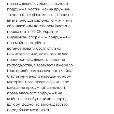
права спільної сумісної власності 
подружжя, частки майна дружини 
та чоловіка є рівними, якщо інше не 
визначено домовленістю між ними 
або шлюбним договором (частина 
перша статті 70 СК України).
Вирішуючи спори між подружжям 
про майно, потрібно 
встановлювати обсяг спільно 
нажитого майна, наявного на час 
припинення спільного ведення 
господарства, з`ясовувати джерело 
і час придбання зазначеного майна.
Системний аналіз наведених норм 
матеріального права свідчить про 
існування презумпції спільності 
права власності подружжя на 
майно, яке набуте ними в період 
шлюбу. Водночас законодавство 
передбачає можливість 