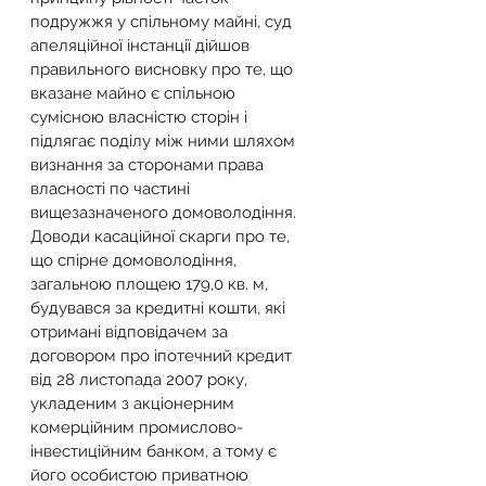
подружжя у спільному майні, суд 
апеляційної інстанції дійшов 
правильного висновку про те, що 
вказане майно є спільною 
сумісною власністю сторін і 
підлягає поділу між ними шляхом 
визнання за сторонами права 
власності по частині 
вищезазначеного домоволодіння. 
Доводи касаційної скарги про те, 
що спірне домоволодіння, 
загальною площею 179,0 кв. м, 
будувався за кредитні кошти, які 
отримані відповідачем за 
договором про іпотечний кредит 
від 28 листопада 2007 року, 
укладеним з акціонерним 
комерційним промислово-
інвестиційним банком, а тому є 
його особистою приватною 