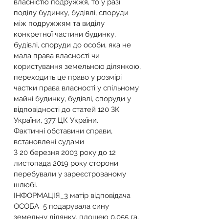
власністю подружжя, то у разі 
поділу будинку, будівлі, споруди 
між подружжям та виділу 
конкретної частини будинку, 
будівлі, споруди до особи, яка не 
мала права власності чи 
користування земельною ділянкою, 
переходить це право у розмірі 
частки права власності у спільному 
майні будинку, будівлі, споруди у 
відповідності до статей 120 ЗК 
України, 377 ЦК України.
Фактичні обставини справи, 
встановлені судами
З 20 березня 2003 року до 12 
листопада 2019 року сторони 
перебували у зареєстрованому 
шлюбі.
ІНФОРМАЦІЯ_3 матір відповідача 
ОСОБА_5 подарувала сину 
земельну ділянку, площею 0,055 га, 