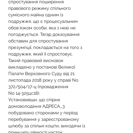
спростування поширення 
правового режиму спільного 
сумісного майна одним із 
подружжя, що є процесуальним 
обов`язком особи, яка з нею не 
погоджується. Тягар доказування 
обставин для спростування 
презумпції, покладається на того з 
подружжя, який її спростовує.
Такий правовий висновок 
викладено у постанові Великої 
Палати Верховного Суду від 21 
листопада 2018 року у справі No 
372/504/17-ц (провадження
No 14-325цс18).
Установивши, що спірне 
домоволодіння АДРЕСА_3 
побудовано сторонами у період 
перебування у зареєстрованому 
шлюбу за спільні кошти, виходячи із 
принципу рівності часток 