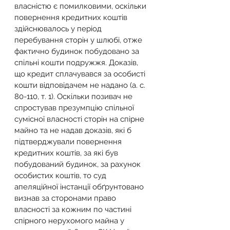
власністю є помилковими, оскільки 
повернення кредитних коштів 
здійснювалось у період 
перебування сторін у шлюбі, отже 
фактично будинок побудовано за 
спільні кошти подружжя. Доказів, 
що кредит сплачувався за особисті 
кошти відповідачем не надано (а. с. 
80-110, т. 1). Оскільки позивач не 
спростував презумпцію спільної 
сумісної власності сторін на спірне 
майно та не надав доказів, які б 
підтверджували повернення 
кредитних коштів, за які був 
побудований будинок, за рахунок 
особистих коштів, то суд 
апеляційної інстанції обґрунтовано 
визнав за сторонами право 
власності за кожним по частині 
спірного нерухомого майна у 