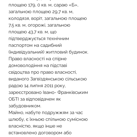
площею 179, 0 кв. м, сараю «Б», 
загальною площею 29,7 кв. м, 
колодязя, воріт, загальною площею 
7,5 кв. м, огорожі, загальною 
площею 43,7 кв. м, що 
підтверджується технічним 
паспортом на садибний 
(індивідуальний) житловий будинок.
Право власності на спірне 
домоволодіння на підставі 
свідоцтва про право власності, 
виданого Загвіздянською сільською 
радою 14 липня 2011 року, 
зареєстровано Івано- Франківським 
ОБТІ за відповідачем як 
забудовником.
Майно, набуте подружжям за час 
шлюбу, є їхньою спільною сумісною 
власністю, якщо інше не 
встановлено договором або 