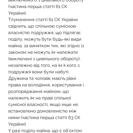
виключеного з цивільного обороту 
(частина перша статті 61 СК 
України).
Тлумачення статті 61 СК України 
свідчить, що спільною сумісною 
власністю подружжя, що підлягає 
поділу, можуть бути будь-які види 
майна, за винятком тих, які згідно із 
законом не можуть їм належати 
(виключені з цивільного обороту), 
незалежно від того, на ім`я кого з 
подружжя вони були набуті.
Дружина та чоловік мають рівні 
права на володіння, користування і 
розпоряджання майном, що 
належить їм на праві спільної 
сумісної власності, якщо інше не 
встановлено домовленістю між 
ними (частина перша статті 63 СК 
України).
У разі поділу майна, що є об`єктом 