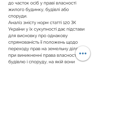
до часток осіб у праві власності 
жилого будинку, будівлі або 
споруди.
Аналіз змісту норм статті 120 ЗК 
України у їх сукупності дає підстави 
для висновку про однакову 
спрямованість її положень щодо 
переходу прав на земельну ділянку 
при виникненні права власності на 
будівлю і споруду, на якій вони 
розміщені. Зазначені норми 
закріплюють загальний принцип 
цілісності об`єкту нерухомості із 
земельною ділянкою, на якій цей 
об`єкт розташований; згідно з цими 
нормами визначення правового 
режиму земельної ділянки 
перебуває у прямій залежності від 
права власності на будівлю і 
споруду та передбачається 