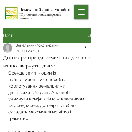
Земельний фонд України
Юридично-землевпорядна
компанія
Пост
Земельний Фонд України
24 вер. 2025 р.
Договори оренди земельних ділянок:
на що звернути увагу?
Оренда землі - один із 
найпоширеніших способів 
користування земельними 
ділянками в Україні. Але щоб 
уникнути конфліктів між власником 
та орендарем, договір потрібно 
складати максимально чітко і 
грамотно.
Строк дії договору