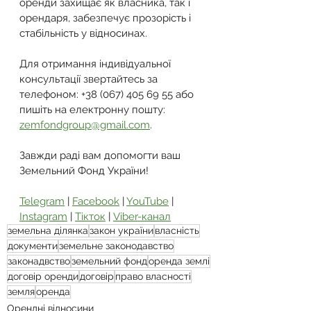
оренди захищає як власника, так і 
орендаря, забезпечує прозорість і 
стабільність у відносинах.
Для отримання індивідуальної 
консультації звертайтесь за 
телефоном: +38 (067) 405 69 55 або 
пишіть на електронну пошту: 
zemfondgroup@gmail.com
.
Завжди раді вам допомогти ваш 
Земельний Фонд України!
Telegram
 | 
Facebook
 | 
YouTube
 | 
Instagram
 | 
Тікток
 | 
Viber-канал
земельна ділянка
закон україни
власність
документи
земельне законодавство
законадвство
земельний фонд
оренда землі
договір оренди
договір
право власності
земля
оренда
Орендні відносини