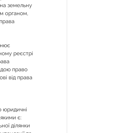
на земельну 
им органом, 
права 
снює 
ному реєстрі 
ава 
адою право 
ві від права 
 
о юридичні 
якими є: 
ної ділянки 