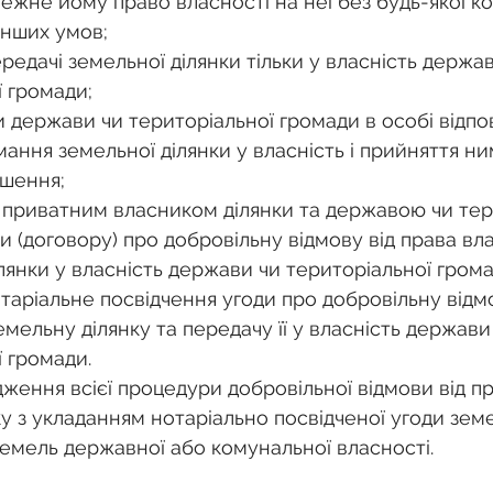
жне йому право власності на неї без будь-якої ко
інших умов;
 громади; 
и держави чи територіальної громади в особі відпов
ання земельної ділянки у власність і прийняття ни
ішення; 
 приватним власником ділянки та державою чи те
 (договору) про добровільну відмову від права вла
лянки у власність держави чи територіальної грома
таріальне посвідчення угоди про добровільну відмо
емельну ділянку та передачу її у власність держави
 громади. 
дження всієї процедури добровільної відмови від пр
у з укладанням нотаріально посвідченої угоди земе
земель державної або комунальної власності.