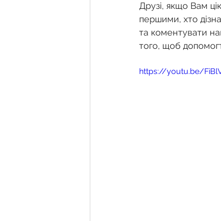
Фермерське господарств
Друзі, якщо Вам ці
першими, хто дізна
та коментувати на
Новини земельного зако
того, щоб допомог
https://youtu.be/F
Нормативно-грошова оці
Сервітут
Державна ре
Загальні правові питання