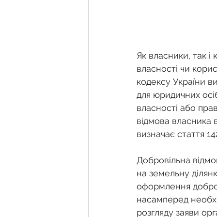
Як власники, так і
власності чи корис
кодексу України в
для юридичних осіб
власності або пра
відмова власника в
визначає стаття 14
Добровільна відмо
на земельну ділянк
оформлення добров
насамперед необхід
розгляду заяви ор