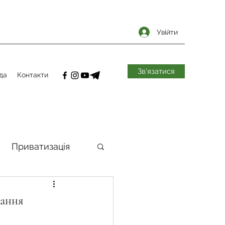
Увійти
Зв'язатися
да
Контакти
Приватизація
самоврядування
вання