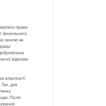
бавлені права 
2 Земельного 
на землю як 
права 
добровільна 
льної відмови 
а власності 
Так, для 
лянку 
ади. Після 
дування 