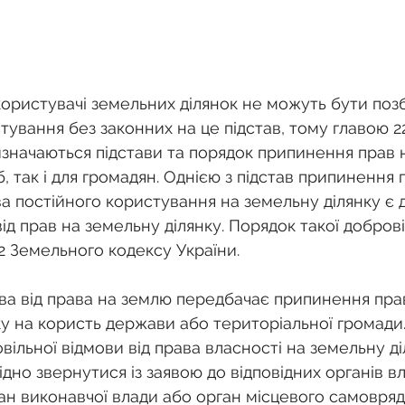
 користувачі земельних ділянок не можуть бути поз
тування без законних на це підстав, тому главою 2
изначаються підстави та порядок припинення прав 
, так і для громадян. Однією з підстав припинення 
ва постійного користування на земельну ділянку є 
ід прав на земельну ділянку. Порядок такої доброві
2 Земельного кодексу України. 
ва від права на землю передбачає припинення прав
у на користь держави або територіальної громади. 
ільної відмови від права власності на земельну ді
но звернутися із заявою до відповідних органів вл
ган виконавчої влади або орган місцевого самовря