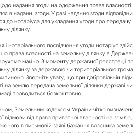
одо надання згоди на одержання права власності 
ляє в наданні згоди. У разі надання згоди відповідн
ся до нотаріуса для укладання угоди про передачу 
ьну ділянку. 
я і нотаріального посвідчення угоди нотаріус здій
ію права власності на земельну ділянку в Держав
ерухоме майно. З моменту державної реєстрації пр
льну ділянку за державою чи територіальною гром
ипинено. Зверніть увагу, що при добровільній відмо
ті на землю передача земельної ділянки державі чи
омаді проводиться безкоштовно. 
ином, Земельним кодексом України чітко визначен
ї відмови від права приватної власності на землю, 
женого в письмовій заяві бажання власника земель