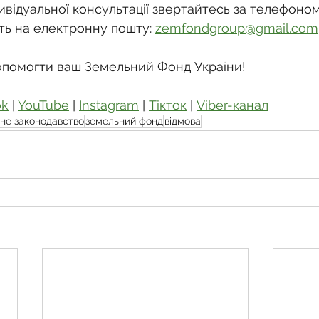
відуальної консультації звертайтесь за телефоном
ть на електронну пошту: 
zemfondgroup@gmail.com
опомогти ваш Земельний Фонд України!
ok
 | 
YouTube
 | 
Instagram
 | 
Тікток
 | 
Viber-канал
не законодавство
земельний фонд
відмова