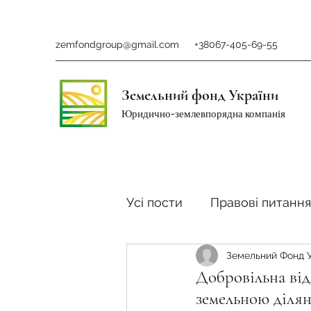
zemfondgroup@gmail.com
+38067-405-69-55
Земельний фонд України
Юридично-землевпорядна компанія
Усі пости
Правові питання
Земельний Фонд 
Ринок землі
Податки 
Добровільна від
земельною діля