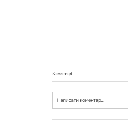
Коментарі
Написати коментар...
Чи потрібно повідомляти
орендаря про нового власника