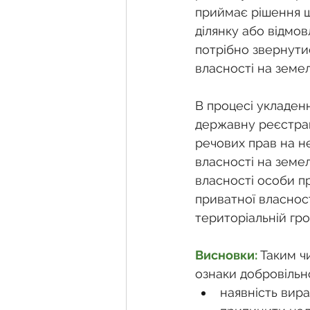
приймає рішення щ
ділянку або відмов
потрібно звернути
власності на земел
В процесі укладенн
державну реєстрац
речових прав на н
власності на земе
власності особи пр
приватної власнос
територіальній гр
Висновки: 
Таким ч
ознаки добровільно
наявність вира