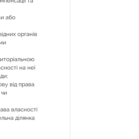
мпенсації та 
ідних органів 
ми 
риторіальною 
сності на неї 
ди; 
ву від права 
 чи 
ава власності 
льна ділянка 