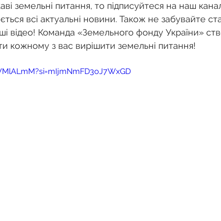
о
Спадкування земельної ділянки
каві земельні питання, то підписуйтеся на наш кана
ється всі актуальні новини. Також не забувайте ст
ші відео! Команда «Земельного фонду України» ств
нодавства
Земельні питання
Військова слу
ти кожному з вас вирішити земельні питання!
iBlVMlALmM?si=mIjmNmFD3oJ7WxGD
нка
Суд
Будівництво
Встановлення меж
єстрація земельних прав
Юридичні питання у 