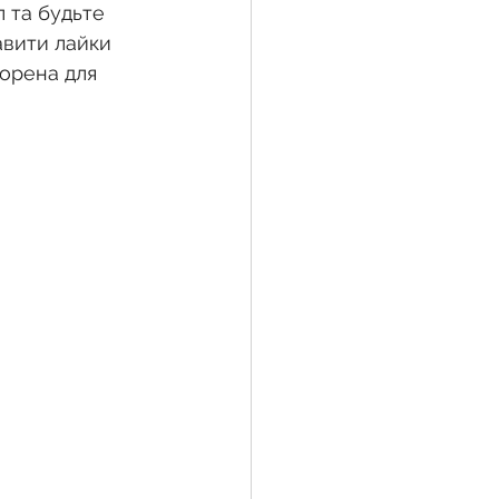
л та будьте 
авити лайки 
орена для 
жба
 земельної ділянки
воєнний час