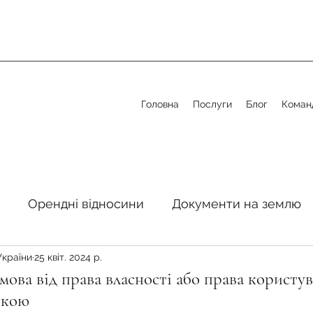
Головна
Послуги
Блог
Коман
Орендні відносини
Документи на землю
України
25 квіт. 2024 р.
стосовно земельної сфери
Органи місцевого 
мова від права власності або права користу
нкою