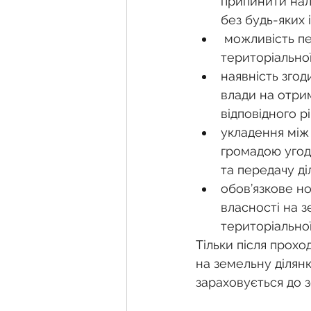
припинити нале
без будь-яких 
 можливість передачі земельної ділянки тільки у власність держави або 
територіальної
наявність згод
влади на отрим
відповідного р
укладення між
громадою угоди
та передачу ді
обов’язкове но
власності на з
територіальної
Тільки після прохо
на земельну ділянк
зараховується до 