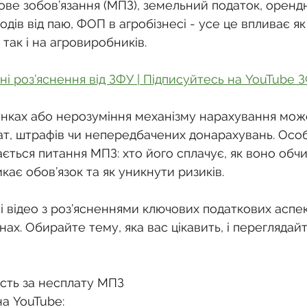
о
Спадкування земельної ділянки
ове зобов’язання (МПЗ), земельний податок, орендн
дів від паю, ФОП в агробізнесі - усе це впливає як
 так і на агровиробників.
нодавства
Земельні питання
Військова слу
ні роз’яснення від ЗФУ | Підписуйтесь на YouTube 
нка
Суд
Будівництво
Встановлення меж
нках або нерозуміння механізму нарахування мож
ат, штрафів чи непередбачених донарахувань. Осо
ється питання МПЗ: хто його сплачує, як воно обчи
єстрація земельних прав
Юридичні питання у 
кає обов’язок та як уникнути ризиків.
ані відео з роз’ясненнями ключових податкових аспек
ах. Обирайте тему, яка вас цікавить, і переглядайт
ість за несплату МПЗ
а YouTube: 