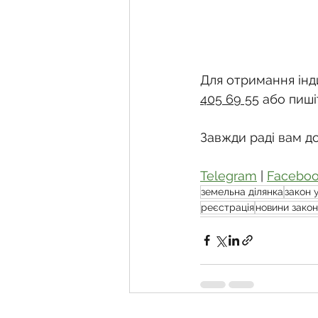
Для отримання інди
405 69 55
 або пиші
Завжди раді вам д
Telegram
 | 
Facebo
земельна ділянка
закон 
реєстрація
новини зако