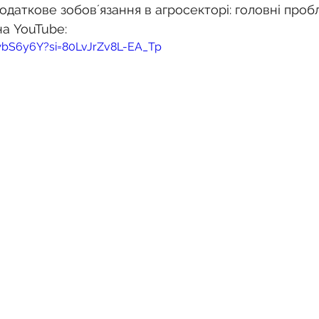
одаткове зобовʼязання в агросекторі: головні проб
на YouTube:
2wbS6y6Y?si=80LvJrZv8L-EA_Tp