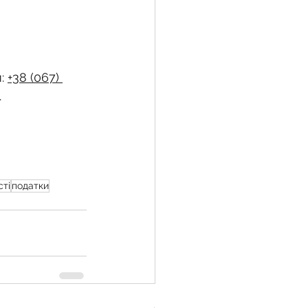
: 
+38 (067) 
.
сті
податки