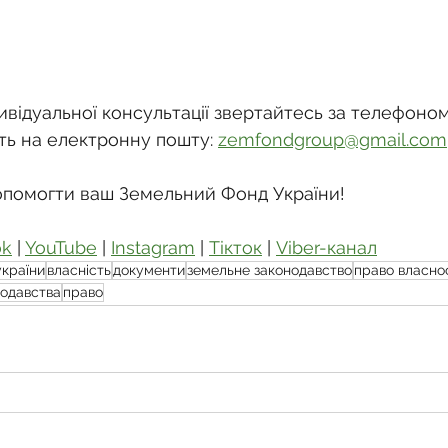
відуальної консультації звертайтесь за телефоном
ть на електронну пошту: 
zemfondgroup@gmail.com
опомогти ваш Земельний Фонд України!
ok
 | 
YouTube
 | 
Instagram
 | 
Тікток
 | 
Viber-канал
україни
власність
документи
земельне законодавство
право власно
нодавства
право