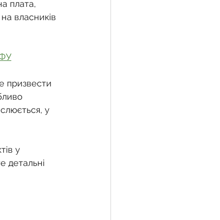
а плата, 
 на власників 
жба
ЗФУ
 земельної ділянки
е призвести 
бливо 
слюється, у 
воєнний час
тів у 
е детальні 