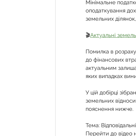
Фермерське господарств
Мінімальне податк
оподаткування дохо
земельних ділянок,
Новини земельного зако
🎬
Актуальні земель
Нормативно-грошова оці
Помилка в розраху
до фінансових втр
актуальним залиша
Сервітут
Державна ре
яких випадках вини
У цій добірці зібр
Загальні правові питання
земельних відносин
пояснення нижче.
Тема: Відповідальн
Перейти до відео н