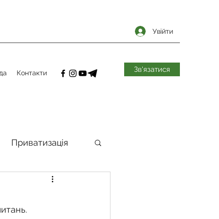
Увійти
Зв'язатися
да
Контакти
Приватизація
самоврядування
итань. 