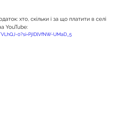
аток: хто, скільки і за що платити в селі
на YouTube:
1TVLhQJ-0?si=PjIDlVfNW-UMaD_5