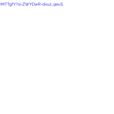
dzzMTTgfY?si=ZWYDwR-dxu2_9euS