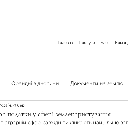
Головна
Послуги
Блог
Коман
Орендні відносини
Документи на землю
України
3 бер.
стосовно земельної сфери
Органи місцевого 
ро податки у сфері землекористування
 в аграрній сфері завжди викликають найбільше зап