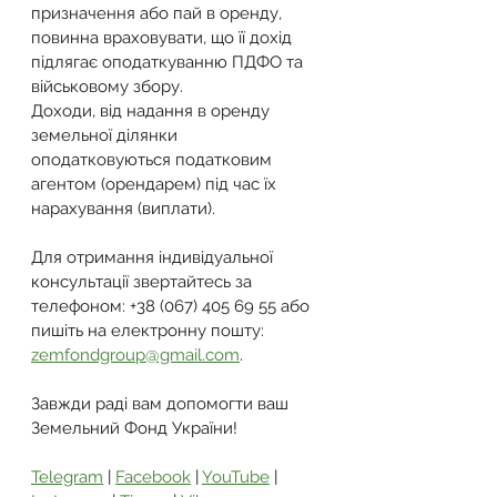
призначення або пай в оренду, 
повинна враховувати, що її дохід 
підлягає оподаткуванню ПДФО та 
військовому збору.
Доходи, від надання в оренду 
земельної ділянки 
оподатковуються податковим 
агентом (орендарем) під час їх 
нарахування (виплати).
Для отримання індивідуальної 
консультації звертайтесь за 
телефоном: +38 (067) 405 69 55 або 
пишіть на електронну пошту: 
zemfondgroup@gmail.com
.
Завжди раді вам допомогти ваш 
Земельний Фонд України!
Telegram
 | 
Facebook
 | 
YouTube
 | 