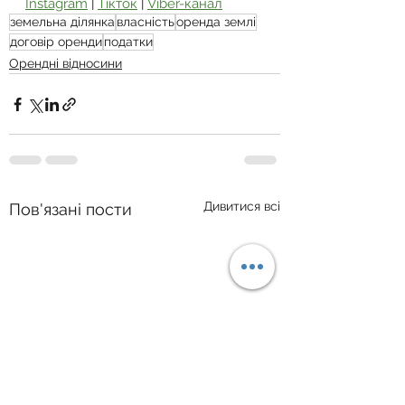
Instagram
 | 
Тікток
 | 
Viber-канал
земельна ділянка
власність
оренда землі
договір оренди
податки
Орендні відносини
Дивитися всі
Пов'язані пости