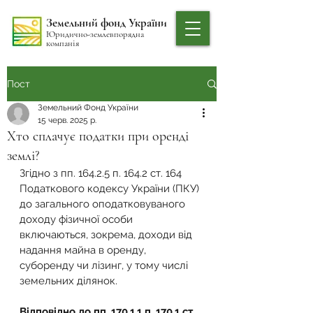
Земельний фонд України
Юридично-землевпорядна
компанія
Пост
Земельний Фонд України
15 черв. 2025 р.
Хто сплачує податки при оренді
землі?
Згідно з пп. 164.2.5 п. 164.2 ст. 164 
Податкового кодексу України (ПКУ) 
до загального оподатковуваного 
доходу фізичної особи 
включаються, зокрема, доходи від 
надання майна в оренду, 
суборенду чи лізинг, у тому числі 
земельних ділянок.  
Відповідно до пп. 170.1.1 п. 170.1 ст. 