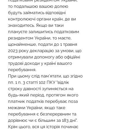
податковим резидентом України, 
то подальшою вашою долею 
будуть займатись відповідні 
контролюючі органи країн, де ви 
знаходитесь. Якщо ви таки 
плануєте залишитись податковим 
резидентом України, то маєте, 
щонайменше, подати до 1 травня 
2023 року декларацію за умови, що 
отримували допомогу або офіційні 
трудові доходи у країні вашого 
перебування.
При цьому слід пам’ятати, що згідно 
пп. 1 п. 3 статті 102 ПКУ "відлік 
строку давності зупиняється на 
будь-який період, протягом якого 
платник податків перебуває поза 
межами України, якщо таке 
перебування є безперервним та 
дорівнює чи є більшим за 183 дні".
Крім цього, вся ця історія починає 