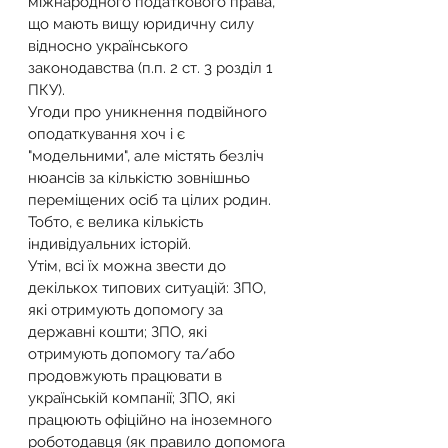
міжнародного податкового права, 
що мають вищу юридичну силу 
відносно українського 
законодавства (п.п. 2 ст. 3 розділ 1 
ПКУ).
Угоди про уникнення подвійного 
оподаткування хоч і є 
"модельними", але містять безліч 
нюансів за кількістю зовнішньо 
переміщених осіб та цілих родин. 
Тобто, є велика кількість 
індивідуальних історій.
Утім, всі їх можна звести до 
декількох типових ситуацій: ЗПО, 
які отримують допомогу за 
державні кошти; ЗПО, які 
отримують допомогу та/або 
продовжують працювати в 
українській компанії; ЗПО, які 
працюють офіційно на іноземного 
роботодавця (як правило допомога 