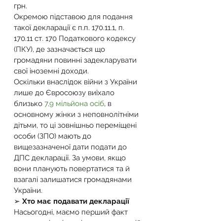
грн.
Окремою підставою для подання 
такої декларації є п.п. 170.11.1, п. 
170.11 ст. 170 Податкового кодексу 
(ПКУ), де зазначається що 
громадяни повинні задекларувати 
свої іноземні доходи.
Оскільки внаслідок війни з України 
лише до Євросоюзу виїхало 
близько 
7,9 мільйона осіб
, в 
основному жінки з неповнолітніми 
дітьми, то ці зовнішньо переміщені 
особи (ЗПО) мають до 
вищезазначеної дати подати до 
ДПС декларації. За умови, якщо 
вони планують повертатися та й 
взагалі залишатися громадянами 
України.
➢ 
Хто має подавати декларації
Насьогодні, маємо перший факт 