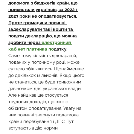
допомога з бюджетів країн, що 
прихистили українців, за 2022 і 
2023 роки не оподатковується. 
Проте громадяни повинні 
задекларувати такі кошти та 
подати декларацію, що можна 
зробити через 
електронний 
кабінет платника по
датку.
Саме тому кількість декларацій, 
поданих у поточному році, може 
суттєво збільшитись. Щонайменше 
до декількох мільйонів. Якщо цього 
не станеться, це буде тривожним 
дзвіночком для української влади.
Але найцікавіше стосується 
трудових доходів, що вже є 
об’єктом оподаткування. Увагу на 
них повинні звернути податкова 
країни перебування і ДПС. Тут 
вступають в дію норми 