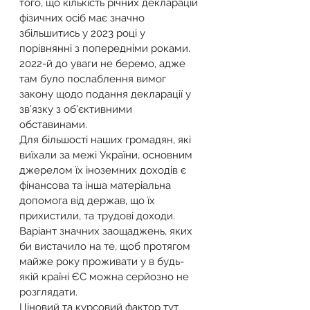
того, що кількість річних декларацій 
фізичних осіб має значно 
збільшитись у 2023 році у 
порівнянні з попередніми роками. 
2022-й до уваги не беремо, адже 
там було послаблення вимог 
закону щодо подання декларації у 
зв’язку з об’єктивними 
обставинами.
Для більшості наших громадян, які 
виїхали за межі України, основним 
джерелом їх іноземних доходів є 
фінансова та інша матеріальна 
допомога від держав, що їх 
прихистили, та трудові доходи. 
Варіант значних заощаджень, яких 
би вистачило на те, щоб протягом 
майже року проживати у в будь-
якій країні ЄС можна серйозно не 
розглядати.
Ціновий та курсовий фактор тут 