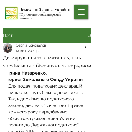
Земельний фонд України
Юридично-землевпорядна
компанія
Пост
Сергій Коновалов
14 квіт. 2023 р.
Декларування та сплата податків
українськими біженцями за кордоном
Ірина Назаренко,
юрист Земельного Фонду України
Для подачі податкових декларацій 
лишається чуть більше двох тижнів. 
Так, відповідно до податкового 
законодавства з 1 січня і до 1 травня 
кожного року передбачено 
обов’язок громадянина України 
подати до Державної податкової 
служби (ДПС) річну декларацію про 