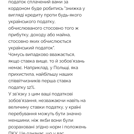
податок сплачений вами за 
кордоном буде робитись "знижка у 
вигляді кредиту проти будь-якого 
українського податку, 
обчислюваного стосовно того ж 
прибутку, доходу або майна, 
стосовно яких обчислюється 
український податок".
Чомусь випадково вважається, 
якщо ставка вище, то й зобов’язань 
немає. Наприклад, у Польщі, яка 
прихистила, найбільшу наших 
співвітчизників перша ставка 
податку 12%.
У зв’язку з цим ваші податкові 
зобов’язання, незважаючи навіть на 
величину ставки податку, у країні 
перебування можуть бути значно 
меншими, ніж якби вони були 
розраховані згідно норм і положень 
ПКУ. Це означає, що у вас 