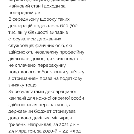
майновий стан і доходи за 
попередній рік.
В середньому щороку таких 
декларацій подавалось 600-700 
тис, які у більшості випадків 
стосувались: державних 
службовців; фізичних осіб, які 
здійснюють незалежну професійну 
діяльність; доходів, з яких податок 
не сплачено; перерахунку 
податкового зобов’язання у зв’язку 
з отриманням права на податкову 
знижку тощо.
За результатами деклараційної 
кампанії для кожної окремої особи 
здійснювався перерахунок, а 
державний бюджет отримував 
додатково декілька мільярдів 
гривень. Наприклад, за 2021 рік – 
2,5 млрд грн, за 2020-й – 2,2 млрд 