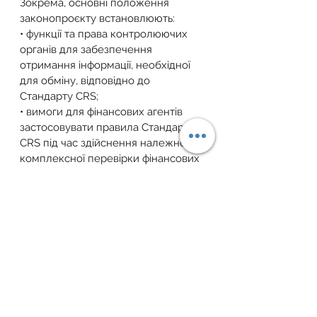
Зокрема, основні положення 
законопроєкту встановлюють:
• функції та права контролюючих 
органів для забезпечення 
отримання інформації, необхідної 
для обміну, відповідно до 
Стандарту CRS;
• вимоги для фінансових агентів 
застосовувати правила Стандарту 
CRS під час здійснення належної 
комплексної перевірки фінансових 
рахунків та подавати до ДПС 
інформацію про фінансові рахунки 
власників рахунків, які є 
податковими резидентами інших 
юрисдикцій – партнерів з обміну 
інформацією;
• вимоги щодо мінімального строку 
зберігання документів та порядку 
надання контролюючому органу 
таких документів деякими 