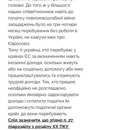
головні. До того ж у більшості 
наших співвітчизників навіть до 
початку повномасштабної війни 
заощаджень було на три-чотири 
місяці перебування без роботи в 
Україні, не кажучи вже про 
Євросоюз.
Тому ті українці, хто перебуває у 
країнах ЄС за визначенням мають 
іноземні доходи, оскільки живуть 
або на соціальну допомогу або вже 
працевлаштувались та отримують 
трудові доходи. Тих, хто працює 
неофіційно не розглядаємо, 
оскільки ймовірно задекларувати 
доходи і сплатити податки їм 
допоможуть податкові органи 
країн, де вони перебувають.
Слід зазначити, що згідно п. 27 
підрозділу 1 розділу XX ПКУ 