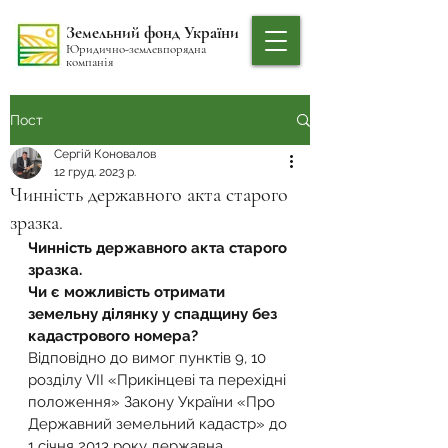
Земельний фонд України
Юридично-землевпорядна
компанія
Пост
Сергій Коновалов
12 груд. 2023 р.
Чинність державного акта старого
зразка.
Чинність державного акта старого 
зразка.
Чи є можливість отримати 
земельну ділянку у спадщину без 
кадастрового номера?
Відповідно до вимог пунктів 9, 10 
розділу VII «Прикінцеві та перехідні 
положення» Закону України «Про 
Державний земельний кадастр» до 
1 січня 2013 року державна 