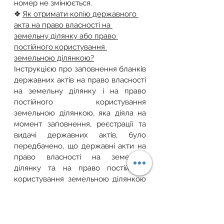
номер не змінюється.
❖ 
Як отримати копію державного 
акта на право власності на 
земельну ділянку або право 
постійного користування 
земельною ділянкою?
Інструкцією про заповнення бланків 
державних актів на право власності 
на земельну ділянку і на право 
постійного користування 
земельною ділянкою, яка діяла на 
момент заповнення, реєстрації та 
видачі державних актів, було 
передбачено, що державні акти на 
право власності на земельну 
ділянку та на право постійного 
користування земельною ділянкою 
заповнювалися у двох примірниках, 
один з яких видавався 
землевласнику або 
землекористувачу, а інший, з 