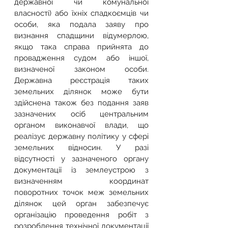
державної чи комунальної 
власності) або їхніх спадкоємців чи 
особи, яка подала заяву про 
визнання спадщини відумерлою, 
якщо така справа прийнята до 
провадження судом або іншої, 
визначеної законом особи. 
Державна реєстрація таких 
земельних ділянок може бути 
здійснена також без подання заяв 
зазначених осіб центральним 
органом виконавчої влади, що 
реалізує державну політику у сфері 
земельних відносин. У разі 
відсутності у зазначеного органу 
документації із землеустрою з 
визначенням координат 
поворотних точок меж земельних 
ділянок цей орган забезпечує 
організацію проведення робіт з 
розроблення технічної документації 