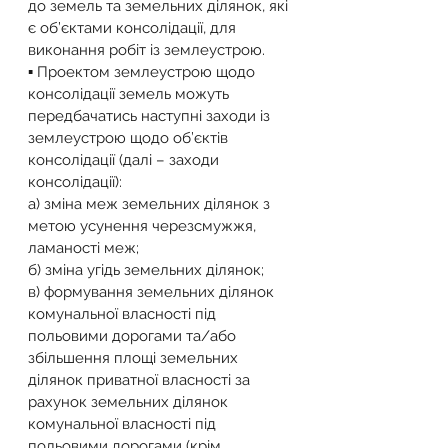
до земель та земельних ділянок, які 
є об’єктами консолідації, для 
виконання робіт із землеустрою.
▪️ Проектом землеустрою щодо 
консолідації земель можуть 
передбачатись наступні заходи із 
землеустрою щодо об’єктів 
консолідації (далі – заходи 
консолідації):
а) зміна меж земельних ділянок з 
метою усунення черезсмужжя, 
ламаності меж;
б) зміна угідь земельних ділянок;
в) формування земельних ділянок 
комунальної власності під 
польовими дорогами та/або 
збільшення площі земельних 
ділянок приватної власності за 
рахунок земельних ділянок 
комунальної власності під 
польовими дорогами (крім 