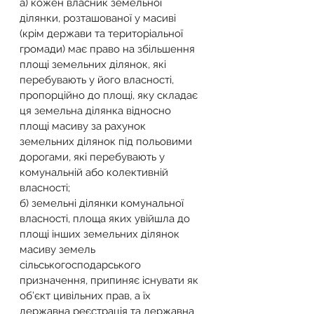
а) кожен власник земельної 
ділянки, розташованої у масиві 
(крім держави та територіальної 
громади) має право на збільшення 
площі земельних ділянок, які 
перебувають у його власності, 
пропорційно до площі, яку складає 
ця земельна ділянка відносно 
площі масиву за рахунок 
земельних ділянок під польовими 
дорогами, які перебувають у 
комунальній або колективній 
власності;
б) земельні ділянки комунальної 
власності, площа яких увійшла до 
площі інших земельних ділянок 
масиву земель 
сільськогосподарського 
призначення, припиняє існувати як 
об’єкт цивільних прав, а їх 
державна реєстрація та державна 