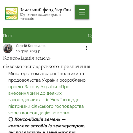
Земельний фонд України
Юридично-землевпорядна
компанія
Пост
Сергій Коновалов
10 груд. 2023 р.
Консолідація земель
сільськогосподарського призначення
Міністерством аграрної політики та 
продовольства України розроблено 
проект Закону України «Про 
внесення змін до деяких 
законодавчих актів України щодо 
підтримки сільського господарства 
через консолідацію земель»
.
⭕️ 
Консолідація земель — 
комплекс заходів із землеустрою, 
які полягають у зміні меж та 