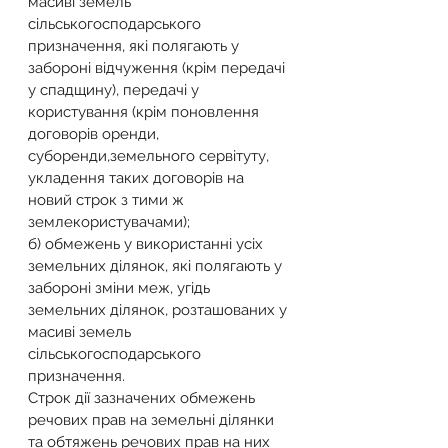
масиві земель 
сільськогосподарського 
призначення, які полягають у 
забороні відчуження (крім передачі 
у спадщину), передачі у 
користування (крім поновлення 
договорів оренди, 
суборенди,земельного сервітуту, 
укладення таких договорів на 
новий строк з тими ж 
землекористувачами);
б) обмежень у використанні усіх 
земельних ділянок, які полягають у 
забороні зміни меж, угідь 
земельних ділянок, розташованих у 
масиві земель 
сільськогосподарського 
призначення.
Строк дії зазначених обмежень 
речових прав на земельні ділянки 
та обтяжень речових прав на них 