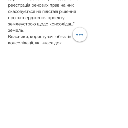
реєстрація речових прав на них 
скасовується на підставі рішення 
про затвердження проекту 
землеустрою щодо консолідації 
земель.
Власники, користувачі об’єктів 
консолідації, які внаслідок 
затвердження проекту 
землеустрою щодо консолідації 
земель зазнали збитків (крім 
держави, територіальної громади), 
мають право на відшкодування 
таких збитків за рахунок ініціаторів 
консолідації. Розмір збитків 
визначається шляхом проведення 
експертної грошової оцінки 
земельних ділянок.
▪️ Кадастрові номери земельних 
ділянок, межі, площа, угіддя яких 
були змінені за проектом 