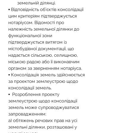
земельній ділянці.
▪️ Відповідність об’єктів консолідації 
цим критеріям підтверджується 
нотаріусом. Відомості про 
належність земельної ділянки до 
функціональної зони 
підтверджується витягом із 
містобудівної документації, що 
надається сільською, селищною, 
міською радою або її виконавчим 
органом за зверненням нотаріуса.
▪️ Консолідація земель здійснюється 
за проектом землеустрою щодо 
консолідації земель.
▪️  Розроблення проекту 
землеустрою щодо консолідації 
земель може супроводжуватися 
запровадженням:
а) обтяжень речових прав на усі 
земельні ділянки, розташовані у 