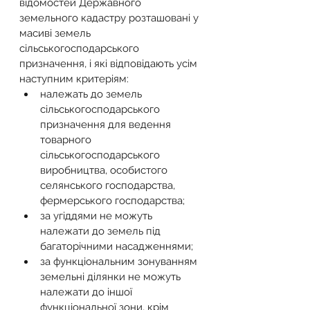
відомостей Державного 
земельного кадастру розташовані у 
масиві земель 
сільськогосподарського 
призначення, і які відповідають усім 
наступним критеріям:
належать до земель 
сільськогосподарського 
призначення для ведення 
товарного 
сільськогосподарського 
виробництва, особистого 
селянського господарства, 
фермерського господарства;
за угіддями не можуть 
належати до земель під 
багаторічними насадженнями;
за функціональним зонуванням 
земельні ділянки не можуть 
належати до іншої 
функціональної зони, крім 