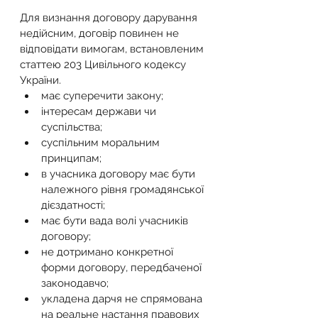
Для визнання договору дарування 
недійсним, договір повинен не 
відповідати вимогам, встановленим 
статтею 203 Цивільного кодексу 
України.
має суперечити закону;
інтересам держави чи 
суспільства;
суспільним моральним 
принципам;
в учасника договору має бути 
належного рівня громадянської 
дієздатності;
має бути вада волі учасників 
договору;
не дотримано конкретної 
форми договору, передбаченої 
законодавчо;
укладена дарчя не спрямована 
на реальне настання правових 