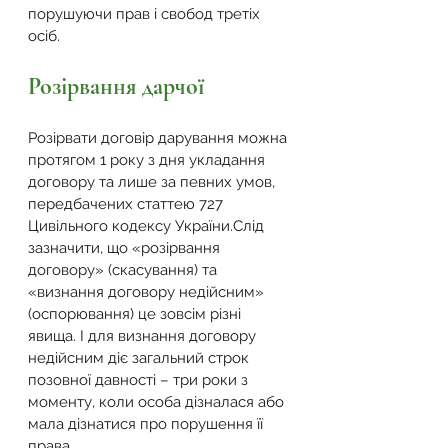
порушуючи прав і свобод третіх 
осіб.
Розірвання дарчої
Розірвати договір дарування можна 
протягом 1 року з дня укладання 
договору та лише за певних умов, 
передбачених статтею 727 
Цивільного кодексу України.Слід 
зазначити, що «розірвання 
договору» (скасування) та 
«визнання договору недійсним» 
(оспорювання) це зовсім різні 
явища. І для визнання договору 
недійсним діє загальний строк 
позовної давності – три роки з 
моменту, коли особа дізналася або 
мала дізнатися про порушення її 
права.