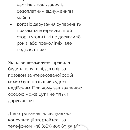
наслідків пов’язаних із 
безоплатним відчуженням 
майна;
договір дарування суперечить 
правам та інтересам дітей 
сторін угоди (які не досягли 18 
років, або повнолітніх, але 
недієздатних).
Якщо вищезазначені правила 
будуть порушені, договір за 
позовом заінтересованої особи 
може бути визнаний судом 
недійсним. При чому зацікавленою 
особою може бути не тільки 
дарувальник.
Для отримання індивідуальної 
консультації звертайтесь за 
телефоном: 
+38 (067) 405 69 55
 або 