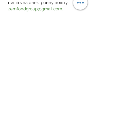
пишіть на електронну пошту: 
zemfondgroup@gmail.com
.
Завжди раді вам допомогти ваш 
Земельний Фонд України!
Telegram
 | 
Facebook
 | 
YouTube
 | 
Instagram
 | 
Тікток
 | 
Viber-канал
закон україни
власність
дарування
дарча
Загальні правові питання
Дивитися всі
Пов'язані пости