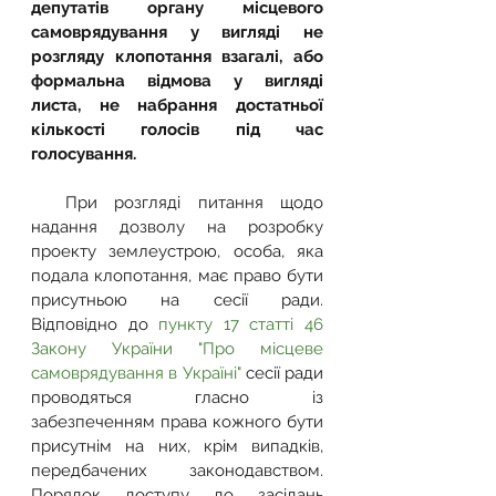
депутатів органу місцевого 
самоврядування у вигляді не 
розгляду клопотання взагалі, або 
формальна відмова у вигляді 
листа, не набрання достатньої 
кількості голосів під час 
голосування. 
  При розгляді питання щодо 
надання дозволу на розробку 
проекту землеустрою, особа, яка 
подала клопотання, має право бути 
присутньою на сесії ради. 
Відповідно до 
пункту 17 статті 46 
Закону України "Про місцеве 
самоврядування в Україні"
 сесії ради 
проводяться гласно із 
забезпеченням права кожного бути 
присутнім на них, крім випадків, 
передбачених законодавством. 
Порядок доступу до засідань 