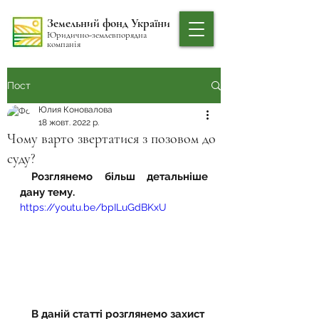
Земельний фонд України
Юридично-землевпорядна
компанія
Пост
Юлия Коновалова
18 жовт. 2022 р.
Чому варто звертатися з позовом до
суду?
 Розглянемо більш детальніше 
дану тему.
https://youtu.be/bpILuGdBKxU
    В даній статті розглянемо захист 