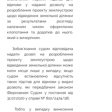
відмови у наданні дозволу на 
розроблення проекту землеустрою 
щодо відведення земельної ділянки 
за результатами розгляду 
належним чином оформлених 
клопотання та додатків до нього, 
який є вичерпним.
  Зобов`язання судом відповідача 
надати дозвіл на розроблення 
проекту землеустрою щодо 
відведення земельної ділянки може 
мати місце лише у випадку, якщо 
судом встановлено відсутність 
таких підстав для відмови у видачі 
дозволу, які передбачені законом 
(
Верховним Судом у постанові від 
31.07.2020 у справі № 810/2474/18).
  Тобто, у випадку винесення 