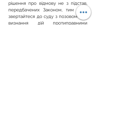
рішення про відмову не з підстав, 
передбачених Законом, тим паче 
звертайтеся до суду з позовом про 
визнання дій протиправними 
скасовуючи рішення і в цьому 
випадку суд зобов’яже саме надати 
дозвіл на розробку проекту 
землеустрою. 
  При цьому, спеціалісти Земельного 
фонду України завжди готові надати 
Вам юридичну допомогу та корисну 
пораду. 
Зв'язатися
закон україни
закон
суд
судова практика
законодавство
Суд