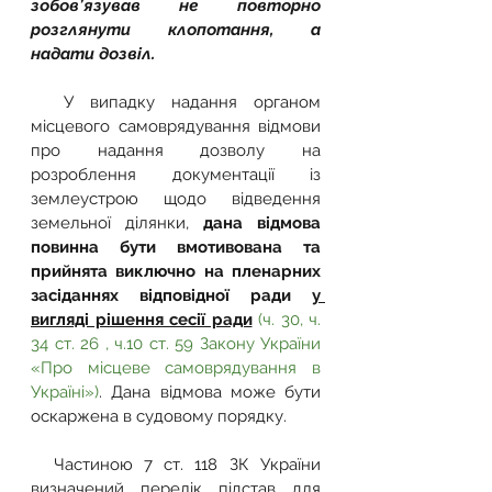
зобов’язував не повторно 
розглянути клопотання, а 
надати дозвіл. 
  У випадку надання органом 
місцевого самоврядування відмови 
про надання дозволу на 
розроблення документації із 
землеустрою щодо відведення 
земельної ділянки, 
дана відмова 
повинна бути вмотивована та 
прийнята виключно на пленарних 
засіданнях відповідної ради 
у 
вигляді рішення сесії ради
(ч. 30, ч. 
34 ст. 26 , ч.10 ст. 59 Закону України 
«Про місцеве самоврядування в 
Україні»)
. Дана відмова може бути 
оскаржена в судовому порядку.
  Частиною 7 ст. 118 ЗК України 
визначений перелік підстав для 