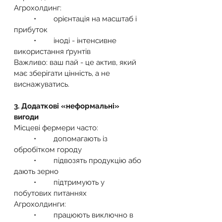
Агрохолдинг:
	•	орієнтація на масштаб і 
прибуток
	•	іноді - інтенсивне 
використання ґрунтів
Важливо: ваш пай - це актив, який 
має зберігати цінність, а не 
виснажуватись.
3. Додаткові «неформальні» 
вигоди
Місцеві фермери часто:
	•	допомагають із 
обробітком городу
	•	підвозять продукцію або 
дають зерно
	•	підтримують у 
побутових питаннях
Агрохолдинги:
	•	працюють виключно в 