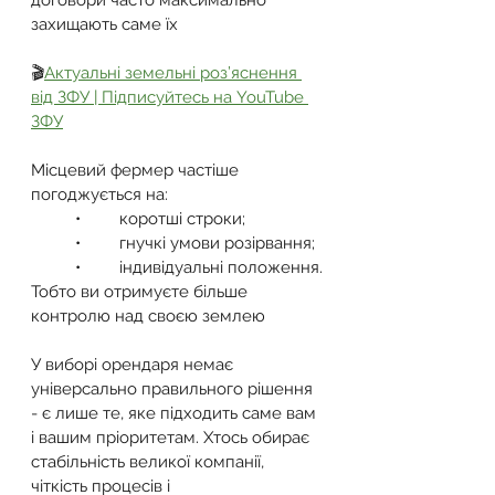
договори часто максимально 
захищають саме їх
🎬
Актуальні земельні роз’яснення 
від ЗФУ | Підписуйтесь на YouTube 
ЗФУ
Місцевий фермер частіше 
погоджується на:
	•	коротші строки;
	•	гнучкі умови розірвання;
	•	індивідуальні положення.
Тобто ви отримуєте більше 
контролю над своєю землею
У виборі орендаря немає 
універсально правильного рішення 
- є лише те, яке підходить саме вам 
і вашим пріоритетам. Хтось обирає 
стабільність великої компанії, 
чіткість процесів і 