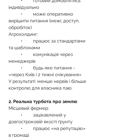
	•	готовий домовлятись 
індивідуально
	•	може оперативно 
вирішити питання (межі, доступ, 
обробіток)
Агрохолдинг:
	•	працює за стандартами 
та шаблонами
	•	комунікація через 
менеджерів
	•	будь-яке питання - 
«через Київ і 2 тижні очікування»
У результаті: менше нервів і більше 
контролю для власника паю.
2. Реальна турбота про землю
Місцевий фермер:
	•	зацікавлений у 
довгостроковій якості ґрунту
	•	працює «на репутацію» 
в громаді