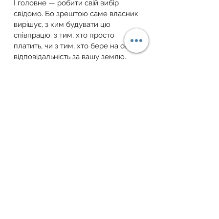
І головне — робити свій вибір 
свідомо. Бо зрештою саме власник 
вирішує, з ким будувати цю 
співпрацю: з тим, хто просто 
платить, чи з тим, хто бере на себе 
відповідальність за вашу землю.
Для отримання індивідуальної 
консультації звертайтесь за 
телефоном: +38 (067) 405 69 55 або 
пишіть на електронну пошту: 
zemfondgroup@gmail.com
.
Завжди раді вам допомогти ваш 
Земельний Фонд України!
Telegram
 | 
Facebook
 | 
YouTube
 | 
Instagram
 | 
Тікток
 | 
Viber-канал
земельна ділянка
закон україни
власність
документи
земельне законодавство
законадвство
земельний фонд
оренда землі