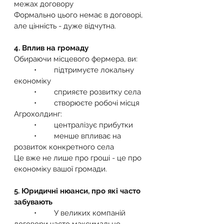
межах договору
Формально цього немає в договорі, 
але цінність - дуже відчутна.
4. Вплив на громаду
Обираючи місцевого фермера, ви:
	•	підтримуєте локальну 
економіку
	•	сприяєте розвитку села
	•	створюєте робочі місця
Агрохолдинг:
	•	централізує прибутки
	•	менше впливає на 
розвиток конкретного села
Це вже не лише про гроші - це про 
економіку вашої громади.
5. Юридичні нюанси, про які часто 
забувають
	•	У великих компаній 