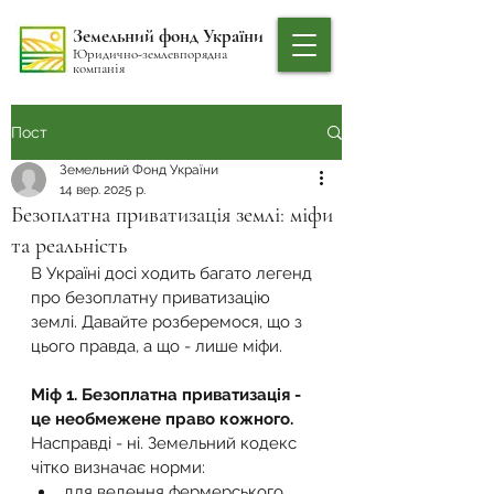
Земельний фонд України
Юридично-землевпорядна
компанія
Пост
Земельний Фонд України
14 вер. 2025 р.
Безоплатна приватизація землі: міфи
та реальність
В Україні досі ходить багато легенд 
про безоплатну приватизацію 
землі. Давайте розберемося, що з 
цього правда, а що - лише міфи.
Міф 1. Безоплатна приватизація - 
це необмежене право кожного.
Насправді - ні. Земельний кодекс 
чітко визначає норми:
для ведення фермерського 