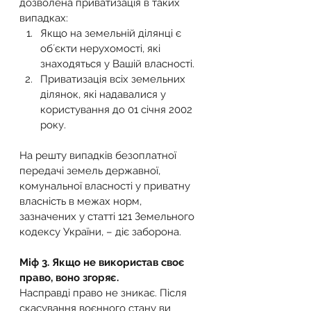
дозволена приватизація в таких 
випадках:
Якщо на земельній ділянці є 
обʼєкти нерухомості, які 
знаходяться у Вашій власності.
Приватизація всіх земельних 
ділянок, які надавалися у 
користування до 01 січня 2002 
року.
На решту випадків безоплатної 
передачі земель державної, 
комунальної власності у приватну 
власність в межах норм, 
зазначених у статті 121 Земельного 
кодексу України, – діє заборона.
Міф 3. Якщо не використав своє 
право, воно згоряє.
Насправді право не зникає. Після 
скасування воєнного стану ви 