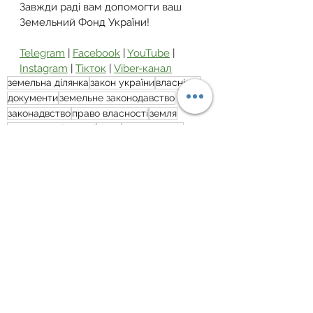
Завжди раді вам допомогти ваш 
Земельний Фонд України!
Telegram
 | 
Facebook
 | 
YouTube
 | 
Instagram
 | 
Тікток
 | 
Viber-канал
земельна ділянка
закон україни
власність
документи
земельне законодавство
законадвство
право власності
земля
приватизація землі
війна
приватизація
Приватизація
Дивитися всі
Пов'язані пости