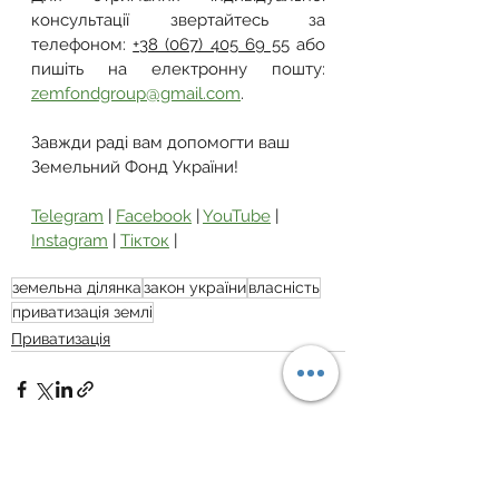
консультації звертайтесь за 
телефоном: 
+38 (067) 405 69 55
 або 
пишіть на електронну пошту: 
zemfondgroup@gmail.com
.
Завжди раді вам допомогти ваш 
Земельний Фонд України!
Telegram
 | 
Facebook
 | 
YouTube
 | 
Instagram
 | 
Тікток
 |
земельна ділянка
закон україни
власність
приватизація землі
Приватизація