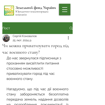
Земельний фонд України
Юридично-землевпорядна
компанія
Пост
Сергій Коновалов
25 лют. 2024 р.
Чи можна приватизувати город під
час воєнного стану?
До нас звернулася підписниця з 
проханням висвітлити питання 
стосовно можливості 
приватизувати город під час 
воєнного стану.
Нагадуємо, що під час дії воєнного 
стану забороняється безоплатна 
передача земель, надання дозволів 
на розроблення документації із 