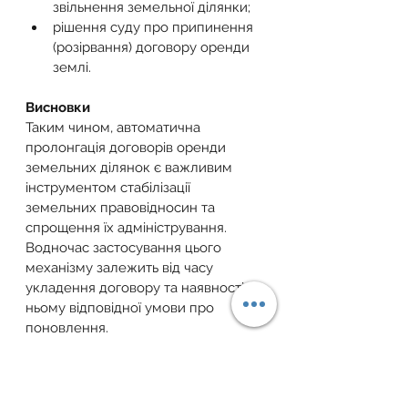
звільнення земельної ділянки;
рішення суду про припинення 
(розірвання) договору оренди 
землі.
Висновки
Таким чином, автоматична 
пролонгація договорів оренди 
земельних ділянок є важливим 
інструментом стабілізації 
земельних правовідносин та 
спрощення їх адміністрування. 
Водночас застосування цього 
механізму залежить від часу 
укладення договору та наявності у 
ньому відповідної умови про 
поновлення.
Практика державної реєстрації 
свідчить, що правильне визначення 