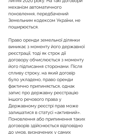
липня 2020 року. На такі договори 
механізм автоматичного 
поновлення, передбачений 
Земельним кодексом України, не 
поширюється.
Право оренди земельної ділянки 
виникає з моменту його державної 
реєстрації, тоді як строк дії 
договору обчислюється з моменту 
його підписання сторонами. Після 
спливу строку, на який договір 
було укладено, право оренди 
фактично припиняється, однак 
запис про державну реєстрацію 
іншого речового права у 
Державному реєстрі прав може 
залишатися в статусі «активний».
Поновлення або припинення таких 
договорів здійснюється відповідно 
до умов, визначених у самих 