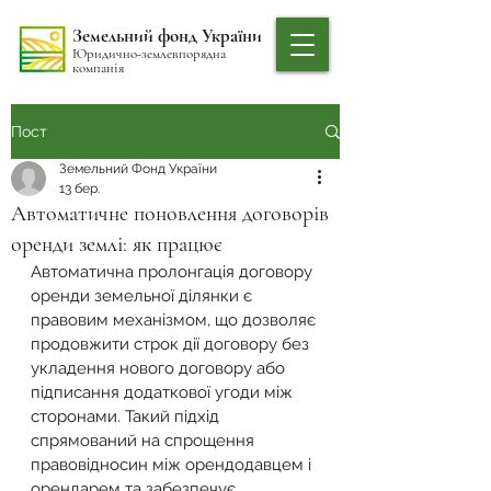
Земельний фонд України
Юридично-землевпорядна
компанія
Пост
Земельний Фонд України
13 бер.
Автоматичне поновлення договорів
оренди землі: як працює
Автоматична пролонгація договору 
оренди земельної ділянки є 
правовим механізмом, що дозволяє 
продовжити строк дії договору без 
укладення нового договору або 
підписання додаткової угоди між 
сторонами. Такий підхід 
спрямований на спрощення 
правовідносин між орендодавцем і 
орендарем та забезпечує 