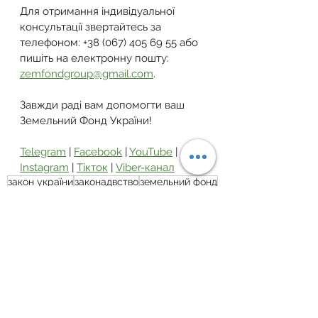
Для отримання індивідуальної 
консультації звертайтесь за 
телефоном: +38 (067) 405 69 55 або 
пишіть на електронну пошту: 
zemfondgroup@gmail.com
.
Завжди раді вам допомогти ваш 
Земельний Фонд України!
Telegram
 | 
Facebook
 | 
YouTube
 | 
Instagram
 | 
Тікток
 | 
Viber-канал
закон україни
законадвство
земельний фонд
суд
війна
військова служба
військовий облік
військова справа
військові
розшук
Військова служба