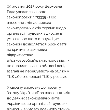
09 жовтня 2025 року Верховна 
Рада ухвалила як закон 
законопроєкт №13335 «Про 
внесення змін до деяких 
законодавчих актів України щодо 
організації трудових відносин в 
умовах воєнного стану». Цим 
законом дозволяється бронювати 
на критично важливих 
підприємствах 
військовозобов’язаних чоловіків, які 
не оновили вчасно облікові дані, 
взагалі не перебувають на обліку у 
ТЦК або оголошені ТЦК у розшук.
У своєму висновку до проєкту 
Закону України «Про внесення змін 
до деяких законодавчих актів 
України щодо організації трудових 
відносин в умовах воєнного стану» 