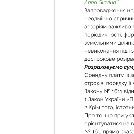
Фермерське господарств
Anna Gladun
**
Запровадження нов
неодмінно спричин
Новини земельного зако
аграріям важливо 
періодичності, фор
земельними ділянка
Нормативно-грошова оці
невиконання підпри
дострокове розірв
Розраховуємо сум
Сервітут
Державна ре
Орендну плату із за
строків, порядку її
Закону № 1611 відн
Загальні правові питання
1 Закон України «П
2 Крім того, істот
Про те, що при ук
орієнтуватися на в
№ 161, прямо сказа