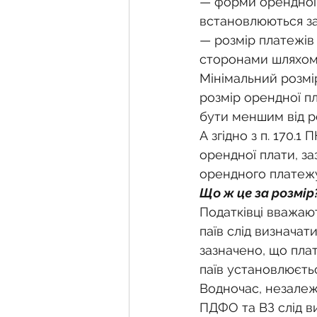
— форми орендної п
встановлюються за
— розмір платежів
сторонами шляхом 
Мінімальний розмір
розмір орендної п
бути меншим від р
А згідно з п. 170.
орендної плати, за
орендного платежу
Що ж це за розмір
Податківці вважаю
паїв слід визначат
зазначено, що пла
паїв установлюєтьс
Водночас, незалежн
ПДФО та ВЗ слід ви