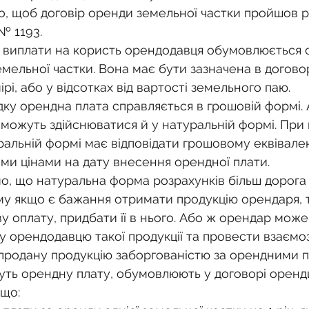
, щоб договір оренди земельної частки пройшов р
№ 1193.
 виплати на користь орендодавця обумовлюється 
мельної частки. Вона має бути зазначена в договор
і, або у відсотках від вартості земельного паю.
ку орендна плата справляється в грошовій формі. 
 можуть здійснюватися й у натуральній формі. При
ральній формі має відповідати грошовому еквівален
ими цінами на дату внесення орендної плати.
о, що натуральна форма розрахунків більш дорога 
му якщо є бажання отримати продукцію орендаря, т
 оплату, придбати її в нього. Або ж орендар може
у орендодавцю такої продукції та провести взаємоз
 продану продукцію заборгованістю за орендними 
муть орендну плату, обумовлюють у договорі оренди
 що: