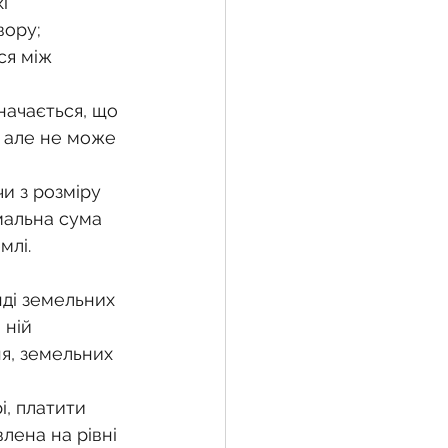
і 
вору;
я між 
начається, що 
 але не може 
и з розміру 
мальна сума 
млі.
ді земельних 
 ній 
я, земельних 
і, платити 
лена на рівні 