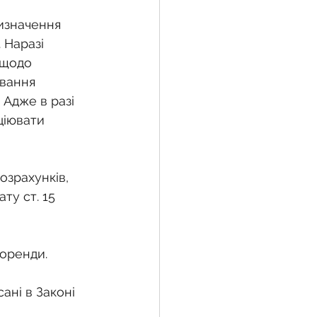
изначення 
 Наразі 
жба
 щодо 
ування 
 Адже в разі 
 земельної ділянки
ціювати 
воєнний час
озрахунків, 
ту ст. 15 
 оренди.
ані в Законі 