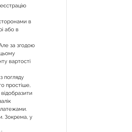
еєстрацію 
сторонами в 
і або в 
Але за згодою 
 цьому 
ту вартості 
з погляду 
о простіше, 
 відобразити 
алік 
платежами.
. Зокрема, у 