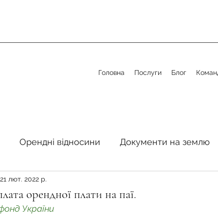
Головна
Послуги
Блог
Коман
Орендні відносини
Документи на землю
21 лют. 2022 р.
стосовно земельної сфери
Органи місцевого 
лата орендної плати на паї.
фонд України