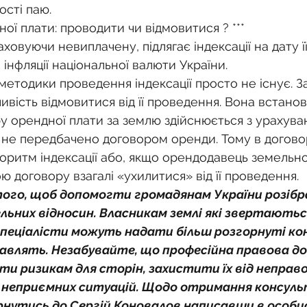
ості паю.
ної плати: проводити чи відмовитися ? ***
ховуючи невиплачену, підлягає індексації на дату ї
 інфляції національної валюти України.
етодики проведення індексації просто не існує. З
вість відмовитися від її проведення. Вона встанов
у орендної плати за землю здійснюється з урахуван
ше не передбачено договором оренди. Тому в догово
горитм індексації або, якщо орендодавець земельно
ю договору взагалі «ухилитися» від її проведення.
того, щоб допомогти громадянам України розібра
ьних відносин. Власникам землі які звертаються
пеціалісти можуть надати більш розгорнуті кон
ікавлять. Незабувайте, що професійна правова д
и ризикам для сторін, захистити їх від неправо
 неприємних ситуацій. Щодо отримання консуль
рнутись до Сергій Коновалов написавши в особи