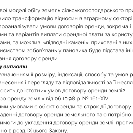
о
Спадкування земельної ділянки
ої моделі обігу земель сільськогосподарського пр
ило трансформацію відносин в аграрному секторі.
нодавства
Земельні питання
Військова слу
проаналізувати умови договорів оренди, зокрема і
ми та варіантів виплати орендної плати за корист
ми, та можливі «підводні камені», приховані в них.
нка
Суд
Будівництво
Встановлення меж
ємством зобов’язань у пайовика буде підстава іні
ання договору оренди.
у виплати
єстрація земельних прав
Юридичні питання у 
значенням її розміру, індексації, способу та умов р
 внесення і перегляду та відповідальності за її неспла
осить до істотних умов договору оренди землі2.
ро оренду землі» від 06.10.98 р. № 161-XIV.
ними умовами є об’єкт оренди та строк дії договору
ладенні договору оренди земельного паю потрібно 
имоги до укладення договору оренди землі, пропис
но в розд. IX цього Закону.