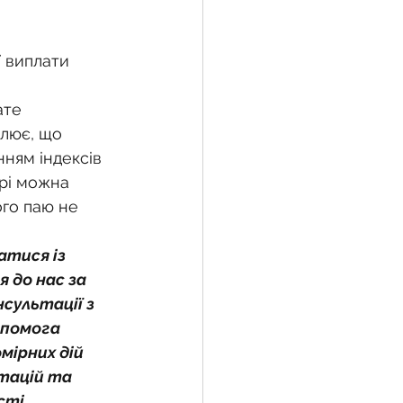
ї виплати 
ате 
лює, що 
ням індексів 
рі можна 
го паю не 
тися із 
 до нас за 
сультації з 
опомога 
мірних дій 
тацій та 
сті 