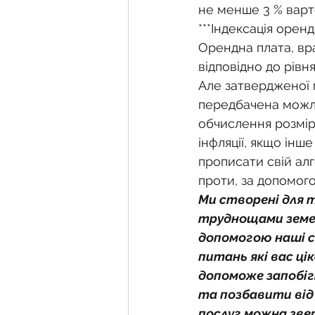
не менше 3 % варт
***Індексація оренд
Орендна плата, вра
відповідно до рівня
Але затвердженої м
передбачена можли
обчислення розмір
інфляції, якщо ін
прописати свій ал
проти, за допомого
Ми створені для 
труднощами земел
допомогою наші с
питань які вас ц
допоможе запобігт
та позбавити від
послуг можна зве