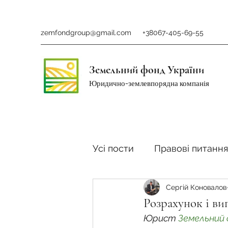
zemfondgroup@gmail.com
+38067-405-69-55
Земельний фонд України
Юридично-землевпорядна компанія
Усі пости
Правові питання
Сергій Коновалов
Ринок землі
Податки 
Розрахунок і вип
Юрист 
Земельний 