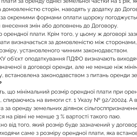
лати за оренду однієї земельної частки на 1 рік, як
 домовленістю сторін, наводять у додатку до Дого
 за окремими формами оплати щороку погоджуєтьс
внесення змін або доповнень до Договору.
 орендної плати. Крім того, у цьому ж договорі заз
лати визначається за домовленістю між сторонами,
озміру, установленого чинним законодавством.
1 ПКУ об’єкт оподаткування ПДФО визначають виходяч
значеної в договорі оренди, але не менше ніж міні
, встановлена законодавством з питань оренди зе
?
ть, що мінімальний розмір орендної плати при орен
и, спираючись на вимоги ст. 1 Указу № 92/20024. А в
та за оренду земельних ділянок сільгосппризначенн
я на рівні не менше 3 % вартості такого паю.
о від того, який розмір буде зазначений у договор
ходячи саме з розміру орендної плати, яка встанов