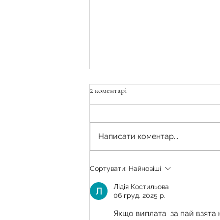
2 коментарі
Написати коментар...
Чи гарантує наявність
Сортувати:
Найновіші
кадастрового номера земельної
ділянки право на землю?
Лідія Костильова
06 груд. 2025 р.
Якщо виплата  за пай взята