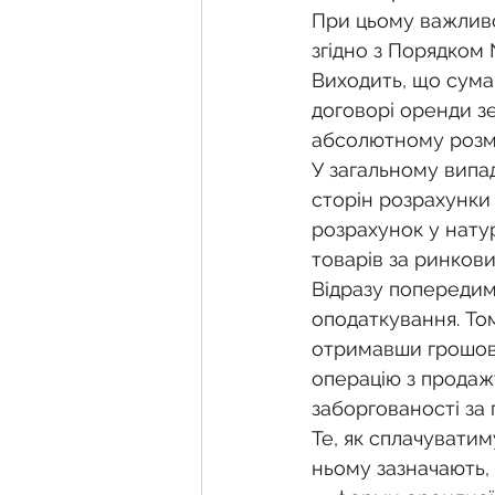
При цьому важливо
згідно з Порядком 
Виходить, що сума
договорі оренди зе
абсолютному розмір
У загальному випад
сторін розрахунки
розрахунок у нату
товарів за ринков
Відразу попередим
оподаткування. То
отримавши грошову
операцію з продаж
заборгованості за
Те, як сплачувати
ньому зазначають,