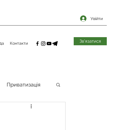
Увійти
Зв'язатися
да
Контакти
Приватизація
самоврядування