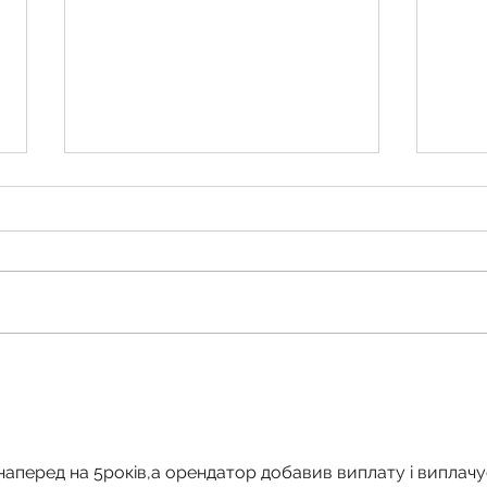
Через одну літеру у документах
Спадк
ТЦК відмовив у відстрочці. Ми
кадас
довели в суді, що це одна й та
можли
сама людина
 наперед на 5років,а орендатор добавив виплату і виплачу