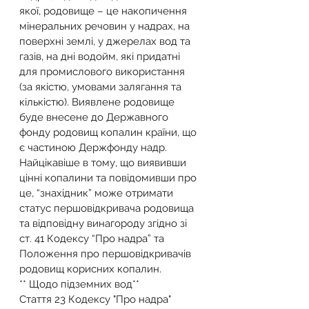
якої, родовище – це накопичення 
мінеральних речовин у надрах, на 
поверхні землі, у джерелах вод та 
газів, на дні водойм, які придатні 
для промислового використання 
(за якістю, умовами залягання та 
кількістю). Виявлене родовище 
буде внесене до Державного 
фонду родовищ копалин країни, що 
є частиною Держфонду надр.
Найцікавіше в тому, що виявивши 
цінні копалини та повідомивши про 
це, “знахідник” може отримати 
статус першовідкривача родовища 
та відповідну винагороду згідно зі 
ст. 41 Кодексу “Про надра” та 
Положення про першовідкривачів 
родовищ корисних копалин.
** Щодо підземних вод**
Стаття 23 Кодексу "Про надра" 