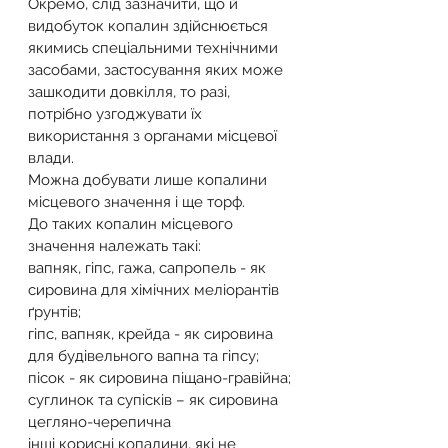
Окремо, слід зазначити, що й 
видобуток копалин здійснюється 
якимись спеціальними технічними 
засобами, застосування яких може 
зашкодити довкілля, то разі, 
потрібно узгоджувати їх 
використання з органами місцевої 
влади.
Можна добувати лише копалини 
місцевого значення і ще торф.
До таких копалин місцевого 
значення належать такі:
вапняк, гіпс, гажа, сапропель - як 
сировина для хімічних меліорантів 
ґрунтів;
гіпс, вапняк, крейда - як сировина 
для будівельного вапна та гіпсу;
пісок - як сировина піщано-гравійна;
суглинок та супісків – як сировина 
цегляно-черепична
інші корисні копалини, які не 