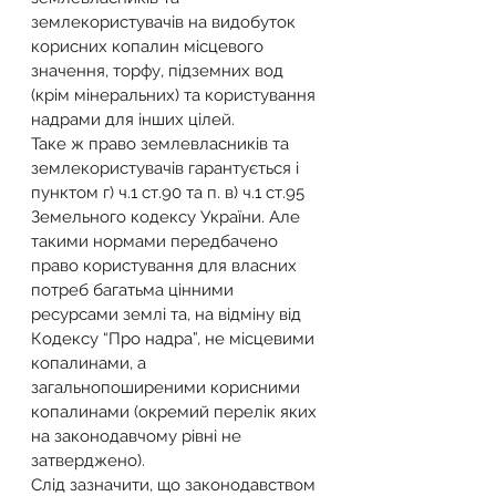
землекористувачів на видобуток 
корисних копалин місцевого 
значення, торфу, підземних вод 
(крім мінеральних) та користування 
надрами для інших цілей.
Таке ж право землевласників та 
землекористувачів гарантується і 
пунктом г) ч.1 ст.90 та п. в) ч.1 ст.95 
Земельного кодексу України. Але 
такими нормами передбачено 
право користування для власних 
потреб багатьма цінними 
ресурсами землі та, на відміну від 
Кодексу “Про надра”, не місцевими 
копалинами, а 
загальнопоширеними корисними 
копалинами (окремий перелік яких 
на законодавчому рівні не 
затверджено).
Слід зазначити, що законодавством 