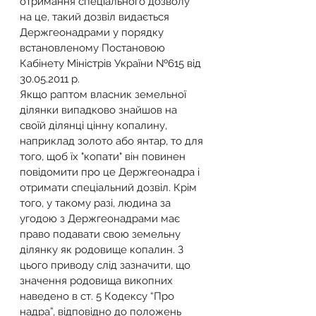
отримання спеціального дозволу 
на це, такий дозвіл видається 
Держгеонадрами у порядку 
встановленому Постановою 
Кабінету Міністрів України №615 від 
30.05.2011 р.
Якщо раптом власник земельної 
ділянки випадково знайшов на 
своїй ділянці цінну копалину, 
наприклад золото або янтар, то для 
того, щоб їх "копати" він повинен 
повідомити про це Держгеонадра і 
отримати спеціальний дозвіл. Крім 
того, у такому разі, людина за 
угодою з Держгеонадрами має 
право подавати свою земельну 
ділянку як родовище копалин. З 
цього приводу слід зазначити, що 
значення родовища викопних 
наведено в ст. 5 Кодексу “Про 
надра”, відповідно до положень 