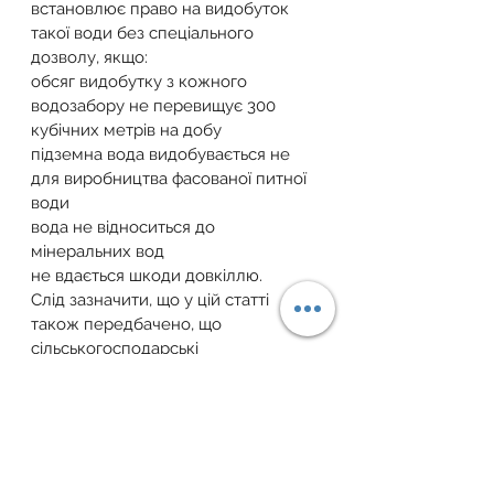
встановлює право на видобуток 
такої води без спеціального 
дозволу, якщо:
обсяг видобутку з кожного 
водозабору не перевищує 300 
кубічних метрів на добу
підземна вода видобувається не 
для виробництва фасованої питної 
води
вода не відноситься до 
мінеральних вод
не вдається шкоди довкіллю.
Слід зазначити, що у цій статті 
також передбачено, що 
сільськогосподарські 
товаровиробники (частка 
сільгоспвиробництва яких за 
останній рік становить не менше 75 
відсотків) на земельних ділянках, 
що у їхньому розпорядженні та 