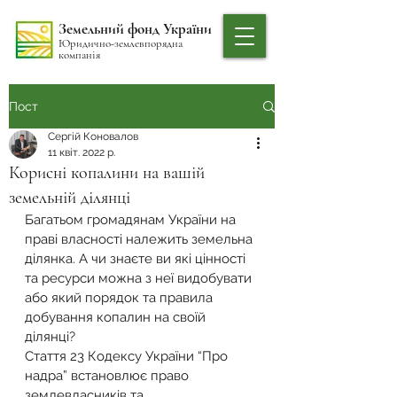
Земельний фонд України
Юридично-землевпорядна
компанія
Пост
Сергій Коновалов
11 квіт. 2022 р.
Корисні копалини на вашій
земельній ділянці
Багатьом громадянам України на 
праві власності належить земельна 
ділянка. А чи знаєте ви які цінності 
та ресурси можна з неї видобувати 
або який порядок та правила 
добування копалин на своїй 
ділянці?
Стаття 23 Кодексу України “Про 
надра” встановлює право 
землевласників та 