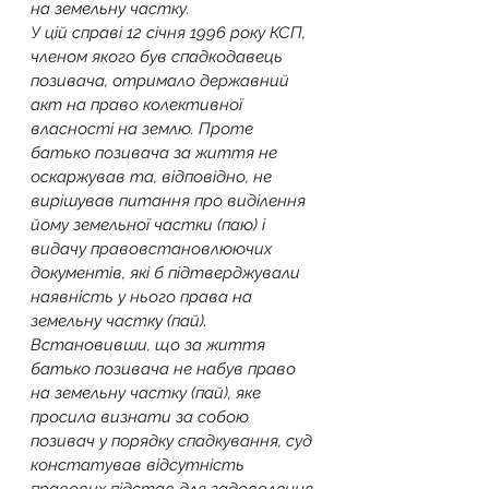
на земельну частку.
У цій справі 12 січня 1996 року КСП, 
членом якого був спадкодавець 
позивача, отримало державний 
акт на право колективної 
власності на землю. Проте 
батько позивача за життя не 
оскаржував та, відповідно, не 
вирішував питання про виділення 
йому земельної частки (паю) і 
видачу правовстановлюючих 
документів, які б підтверджували 
наявність у нього права на 
земельну частку (пай).
Встановивши, що за життя 
батько позивача не набув право 
на земельну частку (пай), яке 
просила визнати за собою 
позивач у порядку спадкування, суд 
констатував відсутність 