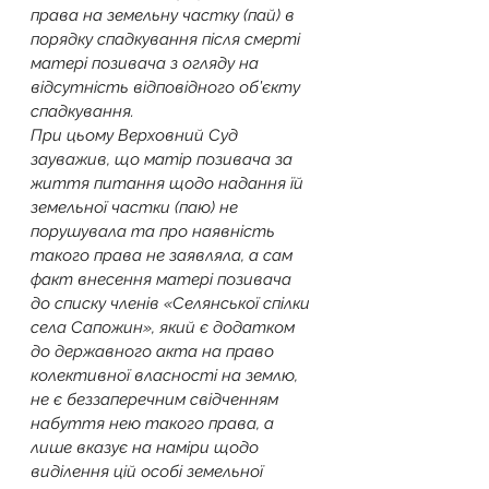
права на земельну частку (пай) в 
порядку спадкування після смерті 
матері позивача з огляду на 
відсутність відповідного об’єкту 
спадкування.
При цьому Верховний Суд 
зауважив, що матір позивача за 
життя питання щодо надання їй 
земельної частки (паю) не 
порушувала та про наявність 
такого права не заявляла, а сам 
факт внесення матері позивача 
до списку членів «Селянської спілки 
села Сапожин», який є додатком 
до державного акта на право 
колективної власності на землю, 
не є беззаперечним свідченням 
набуття нею такого права, а 
лише вказує на наміри щодо 
виділення цій особі земельної 