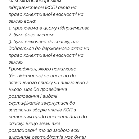
сільськогосподарським 
підприємством (КСП) акта на 
право колективної власності на 
землю вона:
1️. працювала в цьому підприємстві;
2️. була його членом;
3️. була включена до списку, що 
додається до державного акта на 
право колективної власності на 
землю.
Громадянин, якого помилково 
(безпідставно) не внесено до 
зазначеного списку чи виключено з 
нього, має до проведення 
розпаювання і видачі 
сертифікатів звернутися до 
загальних зборів членів КСП з 
питанням щодо внесення його до 
списку. Якщо землі вже 
розпайовані, то за згодою всіх 
власників сертифікатів має бути 