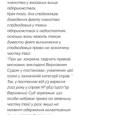
членства у вказаних вище 
підприємствах.
Крім того, для спадкоємців 
доведення факту членства 
спадкодавця у таких 
підприємствах є недостатнім, 
оскільки вони мають також 
довести факт виникнення у 
спадкодавця права на зазначену 
частку (пай).
*Про це, зокрема, свідчать правові 
висновки, викладені Верховним 
Судом у постановах, ухвалених цієї 
осені у зазначеній категорії справ. *
Так, у постанові від 23 вересня 
2021 року у справі № 563/1407/19 
Верховний Суд зауважив, що 
особа набуває права на земельну 
частку (пай) у разі, якщо на 
момент одержання колективним 