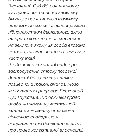
Верховний Суд дійшов висновку, 
що право позивача на земельну 
ділянку (пай) виникло з моменту 
отримання сільськогосподарським 
підприємством державного акта 
на право колективної власності 
на землю, в якому ця особа вказана 
як така, що має право на земельну 
частку (пай).
Щодо заяви селищної ради про 
застосування строку позовної 
давності до заявлених вимог 
позивача, а також аналогічного 
клопотання прокурора Верховний 
Суд зауважив, що оскільки право 
особи на земельну частку (пай) 
виникає з моменту отримання 
сільськогосподарським 
підприємством державного акту 
про право колективної власності, 