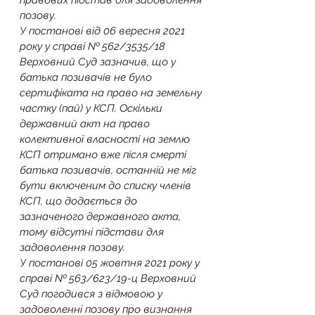
правових підстав для задоволення 
позову.
У постанові від 06 вересня 2021 
року у справі № 562/3535/18 
Верховний Суд зазначив, що у 
батька позивачів не було 
сертифіката на право на земельну 
частку (пай) у КСП. Оскільки 
державний акт на право 
колективної власності на землю 
КСП отримано вже після смерті 
батька позивачів, останній не міг 
бути включеним до списку членів 
КСП, що додається до 
зазначеного державного акта, 
тому відсутні підстави для 
задоволення позову.
У постанові 05 жовтня 2021 року у 
справі № 563/623/19-ц Верховний 
Суд погодився з відмовою у 
задоволенні позову про визнання 