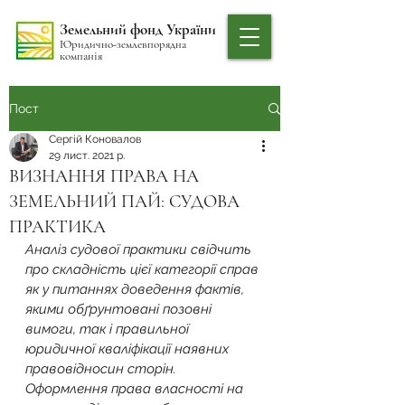
Земельний фонд України
Юридично-землевпорядна
компанія
Пост
Сергій Коновалов
29 лист. 2021 р.
ВИЗНАННЯ ПРАВА НА
ЗЕМЕЛЬНИЙ ПАЙ: СУДОВА
ПРАКТИКА
Аналіз судової практики свідчить 
про складність цієї категорії справ 
як у питаннях доведення фактів, 
якими обґрунтовані позовні 
вимоги, так і правильної 
юридичної кваліфікації наявних 
правовідносин сторін.
Оформлення права власності на 