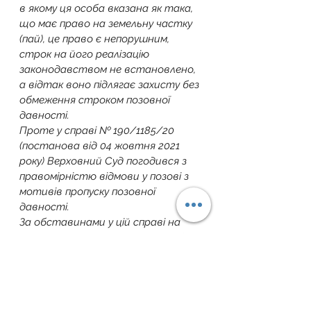
в якому ця особа вказана як така, 
що має право на земельну частку 
(пай), це право є непорушним, 
строк на його реалізацію 
законодавством не встановлено, 
а відтак воно підлягає захисту без 
обмеження строком позовної 
давності.
Проте у справі № 190/1185/20 
(постанова від 04 жовтня 2021 
року) Верховний Суд погодився з 
правомірністю відмови у позові з 
мотивів пропуску позовної 
давності.
За обставинами у цій справі на 
час видачі (10 лютого 1996 року) 
КСП державного акта на право 
колективної власності на землю 
позивач не була виключена в 
установленому законом порядку із 