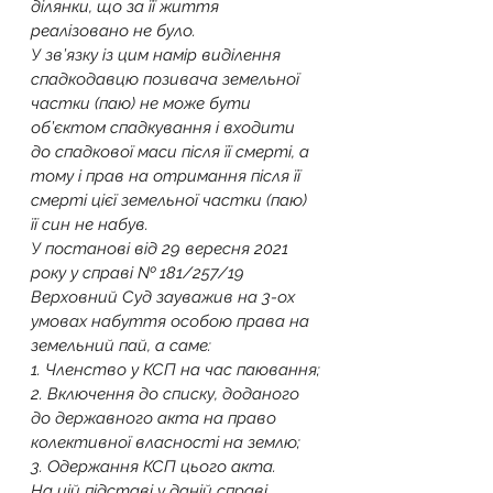
ділянки, що за її життя 
реалізовано не було.
У зв’язку із цим намір виділення 
спадкодавцю позивача земельної 
частки (паю) не може бути 
об’єктом спадкування і входити 
до спадкової маси після її смерті, а 
тому і прав на отримання після її 
смерті цієї земельної частки (паю) 
її син не набув.
У постанові від 29 вересня 2021 
року у справі № 181/257/19 
Верховний Суд зауважив на 3-ох 
умовах набуття особою права на 
земельний пай, а саме:
1️. Членство у КСП на час паювання;
2️. Включення до списку, доданого 
до державного акта на право 
колективної власності на землю;
3️. Одержання КСП цього акта.
На цій підставі у даній справі 