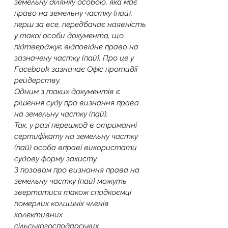
земельну ділянку особою, яка має 
право на земельну частку (пай), 
перш за все, передбачає наявність 
у такої особи документа, що 
підтверджує відповідне право на 
зазначену частку (пай). Про це у 
Facebook зазначає Офіс протидії 
рейдерству.
Одним з таких документів є 
рішення суду про визнання права 
на земельну частку (пай).
Так, у разі перешкод в отриманні 
сертифікату на земельну частку 
(пай) особа вправі використати 
судову форму захисту.
З позовом про визнання права на 
земельну частку (пай) можуть 
звертатися також спадкоємці 
померлих колишніх членів 
колективних 
сільськогосподарських 