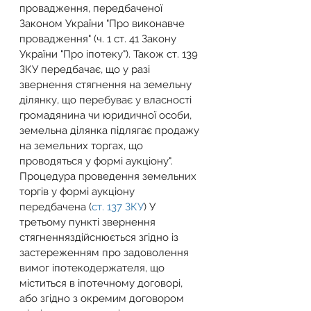
провадження, передбаченої 
Законом України "Про виконавче 
провадження"
 (
ч. 1 ст. 41 Закону 
України "Про іпотеку"
). Також 
ст. 139 
ЗКУ
 передбачає, що у разі 
звернення стягнення на земельну 
ділянку, що перебуває у власності 
громадянина чи юридичної особи, 
земельна ділянка підлягає продажу 
на земельних торгах, що 
проводяться у формі аукціону". 
Процедура проведення земельних 
торгів у формі аукціону 
передбачена (
ст. 137 ЗКУ
) У 
третьому пункті звернення 
стягненняздійснюється згідно із 
застереженням про задоволення 
вимог іпотекодержателя, що 
міститься в іпотечному договорі, 
або згідно з окремим договором 