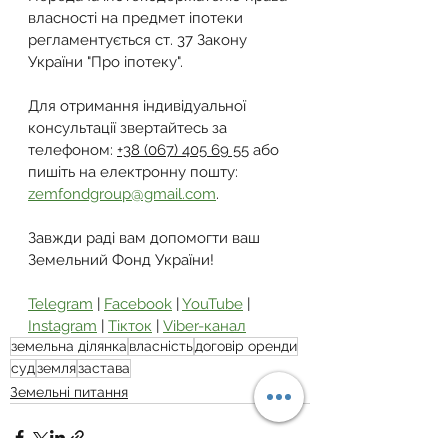
власності на предмет іпотеки 
регламентується 
ст. 37 Закону 
України "Про іпотеку"
.
Для отримання індивідуальної 
консультації звертайтесь за 
телефоном: 
+38 (067) 405 69 55
 або 
пишіть на електронну пошту: 
zemfondgroup@gmail.com
.
Завжди раді вам допомогти ваш 
Земельний Фонд України!
Telegram
 | 
Facebook
 | 
YouTube
 | 
Instagram
 | 
Тікток
 | 
Viber-канал
земельна ділянка
власність
договір оренди
суд
земля
застава
Земельні питання