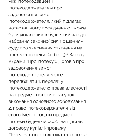
між іпотекодавцем і 
іпотекодержателем про 
задоволення вимог 
іпотекодержателя, який підлягає 
нотаріальному посвідченню і може 
бути укладений в будь-який час до 
набрання законної сили рішенням 
суду про звернення стягнення на 
предмет іпотеки" (
ч. 1 ст. 36 Закону 
України "Про іпотеку"
). Договір про 
задоволення вимог 
іпотекодержателя може 
передбачати 1. передачу 
іпотекодержателю права власності 
на предмет іпотеки в рахунок 
виконання основного зобов'язання 
2. право іпотекодержателя від 
свого імені продати предмет 
іпотеки будь-якій особі на підставі 
договору купівлі-продажу. 
Передача іпотекодержателю права 