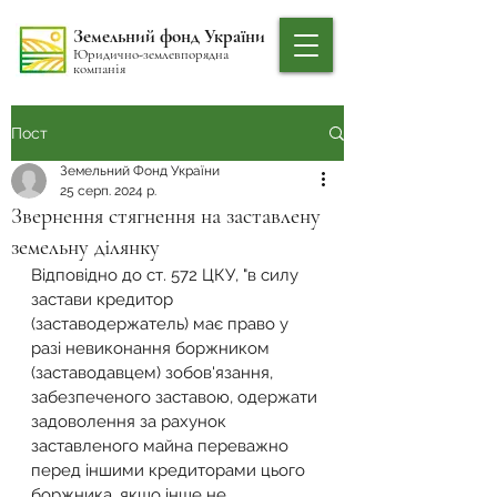
Земельний фонд України
Юридично-землевпорядна
компанія
Пост
Земельний Фонд України
25 серп. 2024 р.
Звернення стягнення на заставлену
земельну ділянку
Відповідно до 
ст. 572 ЦКУ
, "в силу 
застави кредитор 
(заставодержатель) має право у 
разі невиконання боржником 
(заставодавцем) зобов'язання, 
забезпеченого заставою, одержати 
задоволення за рахунок 
заставленого майна переважно 
перед іншими кредиторами цього 
боржника, якщо інше не 