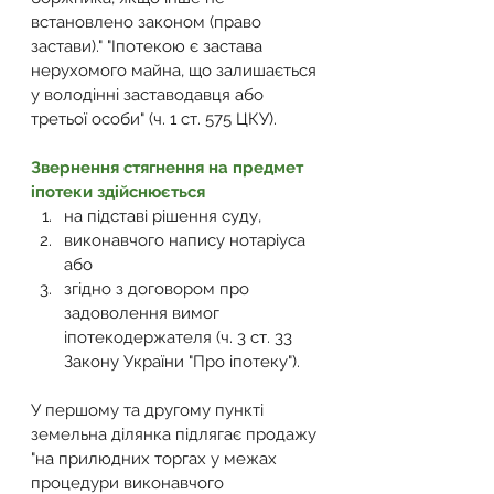
встановлено законом (право 
застави)." "Іпотекою є застава 
нерухомого майна, що залишається 
у володінні заставодавця або 
третьої особи" (
ч. 1 ст. 575 ЦКУ
).
Звернення стягнення на предмет 
іпотеки здійснюється
на підставі рішення суду,
виконавчого напису нотаріуса 
або
згідно з договором про 
задоволення вимог 
іпотекодержателя (
ч. 3 ст. 33 
Закону України "Про іпотеку"
).
У першому та другому пункті 
земельна ділянка підлягає продажу 
"на прилюдних торгах у межах 
процедури виконавчого 