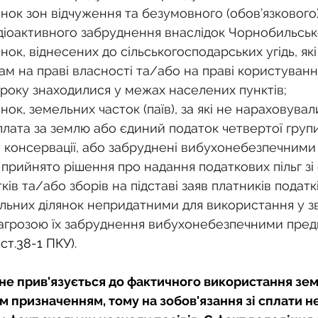
нок зон відчуження та безумовного (обов’язкового)
діоактивного забруднення внаслідок Чорнобильськ
нок, віднесених до сільськогосподарських угідь, як
м на праві власності та/або на праві користуванн
2 року знаходилися у межах населених пунктів;
нок, земельних часток (паїв), за які не нараховувал
лата за землю або єдиний податок четвертої групи
 консервації, або забруднені вибухонебезпечними
прийнято рішення про надання податкових пільг зі 
ків та/або зборів на підставі заяв платників податк
ьних ділянок непридатними для використання у зв’
агрозою їх забруднення вибухонебезпечними пре
. ст.38-1 ПКУ).
не прив'язується до фактичного використання зем
м призначенням, тому на зобов'язання зі сплати не