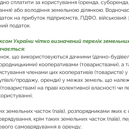
о
Спадкування земельної ділянки
хідно сплатити за користування (оренда, суборенда,
ання) або володіння земельною ділянкою. Водночас
даток на прибуток підприємств, ПДФО, військовий з
нодавства
Земельні питання
Військова слу
ний податок.
ом України чітко визначений перелік земельних 
нка
Суд
Будівництво
Встановлення меж
ачається:
янок, що використовуються дачними (дачно-будівел
городницькими) кооперативами (товариствами), а та
єстрація земельних прав
Юридичні питання у 
стування членами цих кооперативів (товариств) у 
купівлі/продажу, оренди) у межах земель, що нале
товариствам) на праві колективної власності чи п
користуванні;
 земельних часток (паїв), розпорядниками яких є 
врядування, крім таких земельних часток (паїв), п
евого самоврядування в оренду;