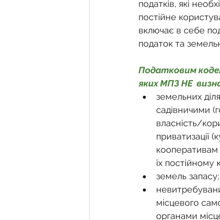
Фермерське господарств
податків, які необ
постійне користув
включає в себе по
Новини земельного зако
податок та земель
Податковим кодекс
Нормативно-грошова оці
яких МПЗ НЕ  визн
земельних діл
садівничими (
Сервітут
Державна ре
власність/кори
приватизації (
кооперативам (
Загальні правові питання
їх постійному 
земель запасу;
невитребуваних
місцевого само
органами місц