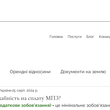
Головна
Послуги
Блог
Коман
Орендні відносини
Документи на землю
України
25 серп. 2024 р.
стосовно земельної сфери
Органи місцевого 
жайність на сплату МПЗ?
одаткове зобов'язання) 
- 
це мінімальне зобов'язанн