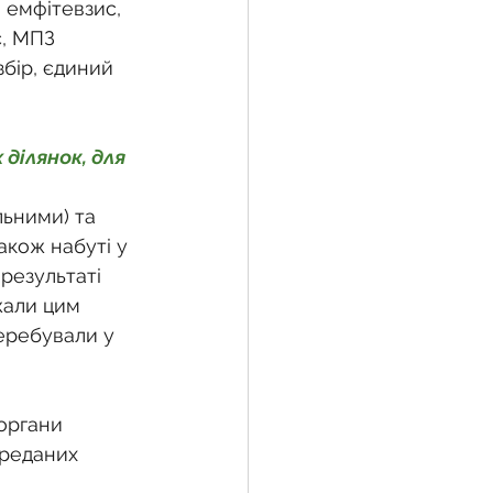
 емфітевзис, 
, МПЗ 
бір, єдиний 
жба
ділянок, для 
 земельної ділянки
ьними) та 
кож набуті у 
воєнний час
результаті 
жали цим 
еребували у 
органи 
ереданих 