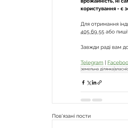
врожайність, ні са
користування - є з
Для отримання інди
405 69 55
 або пиші
Завжди раді вам д
Telegram
 | 
Facebo
земельна ділянка
власні
Пов'язані пости