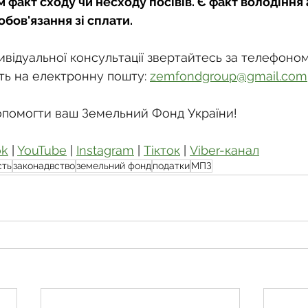
м факт сходу чи несходу посівів. Є факт володіння 
обов'язання зі сплати.
відуальної консультації звертайтесь за телефоном
ть на електронну пошту: 
zemfondgroup@gmail.com
опомогти ваш Земельний Фонд України!
ok
 | 
YouTube
 | 
Instagram
 | 
Тікток
 | 
Viber-канал
сть
законадвство
земельний фонд
податки
МПЗ