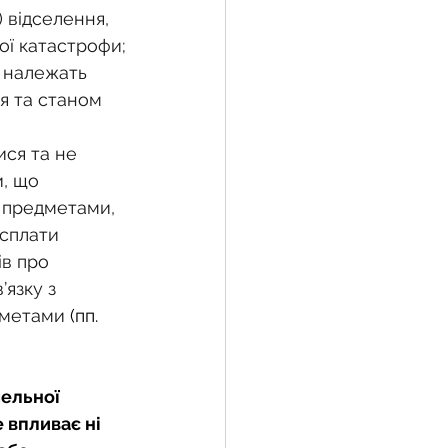
 відселення, 
ої катастрофи;
і належать 
я та станом 
ися та не 
, що 
 предметами, 
сплати 
ів про 
язку з 
дметами 
(пп.  
ельної 
 впливає ні 