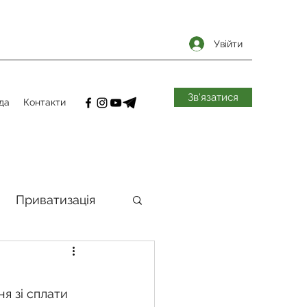
Увійти
Зв'язатися
да
Контакти
Приватизація
самоврядування
я зі сплати 