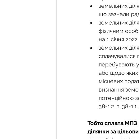
земельних діля
що зазнали ра
земельних діля
фізичним особа
на 1 січня 202
земельних діля
сплачувалися п
перебувають у
або щодо яких 
місцевих подат
визнання земел
потенційною з
38-1.2. п. 38-1.1
Тобто сплата МПЗ 
ділянки за цільови