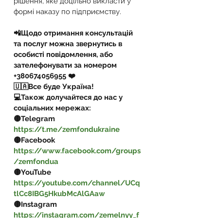
рішення, яке доцільно викласти у 
формі наказу по підприємству.
📲Щодо отримання консультацій 
та послуг можна звернутись в 
особисті повідомлення, або 
зателефонувати за номером 
+380674056955 ❤️
🇺🇦Все буде Україна!
💻Також долучайтеся до нас у 
соціальних мережах:
🟡Telegram 
https://t.me/zemfondukraine
🟡Facebook 
https://www.facebook.com/groups
/zemfondua
🟡YouTube 
https://youtube.com/channel/UCq
tlCc8IBG5HkubMcAlGAaw
🟡Instagram 
https://instagram.com/zemelnyy_f