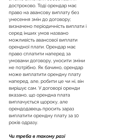
достроково. Тоді орендар має 
право на авансову виплату без 
унесення змін до договору; 
визначено періодичність виплати і 
серед інших умов названо 
можливість авансової виплати 
орендної плати. Орендар має 
право сплатити наперед за 
умовами договору, уносити зміни 
не потрібно. Як бачимо, орендар 
може виплатити орендну плату 
наперед, але, робити це чи ні, він 
вирішує сам. У договорі оренди 
вказано, що орендна плата 
виплачується щороку, але 
орендодавець просить зараз 
виплатити орендну плату за 10 
років одразу.
Чи треба в такому разі 