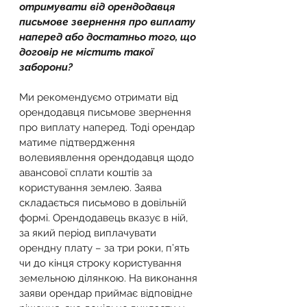
отримувати від орендодавця 
письмове звернення про виплату 
наперед або достатньо того, що 
договір не містить такої 
заборони? 
Ми рекомендуємо отримати від 
орендодавця письмове звернення 
про виплату наперед. Тоді орендар 
матиме підтвердження 
волевиявлення орендодавця щодо 
авансової сплати коштів за 
користування землею. Заява 
складається письмово в довільній 
формі. Орендодавець вказує в ній, 
за який період виплачувати 
орендну плату – за три роки, п’ять 
чи до кінця строку користування 
земельною ділянкою. На виконання 
заяви орендар приймає відповідне 