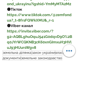
ond_ukrayinu?igshid=YmMyMTA2M2
🟡Тікток 
https://www.tiktok.com/@zemfond
ua?_t=8frsFQWkXMU&_r=1
🟡Viber-канал 
https://invite.viber.com/?
g2=AQBLghuOquJ541G0dqvD9O%2B
q0JYrWCQKNB3cK60xnGImxuH3HVl
uJ93HUursWgv8
земельна ділянка
закон україни
власність
документи
земельне законодавство
оренда землі
договір оренди
договір
оренда земельної ділянки
орендна плата
Орендні відносини