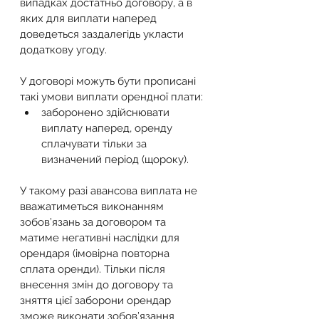
випадках достатньо договору, а в 
яких для виплати наперед 
доведеться заздалегідь укласти 
додаткову угоду. 
У договорі можуть бути прописані 
такі умови виплати орендної плати: 
заборонено здійснювати 
виплату наперед, оренду 
сплачувати тільки за 
визначений період (щороку). 
У такому разі авансова виплата не 
вважатиметься виконанням 
зобов’язань за договором та 
матиме негативні наслідки для 
орендаря (імовірна повторна 
сплата оренди). Тільки після 
внесення змін до договору та 
зняття цієї заборони орендар 
зможе виконати зобов’язання 