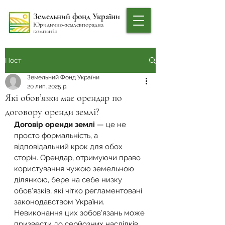
Земельний фонд України
Юридично-землевпорядна
компанія
Пост
Земельний Фонд України
20 лип. 2025 р.
Які обов’язки має орендар по
договору оренди землі?
Договір оренди землі 
— це не 
просто формальність, а 
відповідальний крок для обох 
сторін. Орендар, отримуючи право 
користування чужою земельною 
ділянкою, бере на себе низку 
обов'язків, які чітко регламентовані 
законодавством України. 
Невиконання цих зобов'язань може 
призвести до серйозних наслідків, 