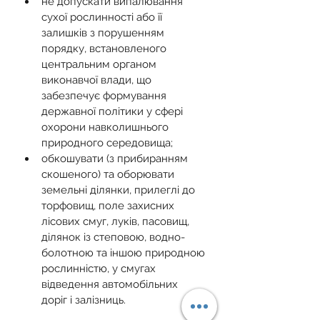
не допускати випалювання 
сухої рослинності або її 
залишків з порушенням 
порядку, встановленого 
центральним органом 
виконавчої влади, що 
забезпечує формування 
державної політики у сфері 
охорони навколишнього 
природного середовища;
обкошувати (з прибиранням 
скошеного) та оборювати 
земельні ділянки, прилеглі до 
торфовищ, поле захисних 
лісових смуг, луків, пасовищ, 
ділянок із степовою, водно-
болотною та іншою природною 
рослинністю, у смугах 
відведення автомобільних 
доріг і залізниць.