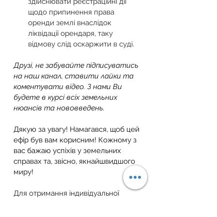
здійснювати реєстраційні дії 
щодо припинення права 
оренди землі внаслідок 
ліквідації орендаря, таку 
відмову слід оскаржити в суді.
Друзі, не забувайте підписуватись 
на наш канал, ставити лайки та 
коментувати відео. З нами Ви 
будете в курсі всіх земельних 
нюансів та нововведень.
Дякую за увагу! Намагався, щоб цей 
ефір був вам корисним! Кожному з 
вас бажаю успіхів у земельних 
справах та, звісно, якнайшвидшого 
миру!
Для отримання індивідуальної 
консультації звертайтесь за 
телефоном: 
+38 (067) 405 69 55
 або 