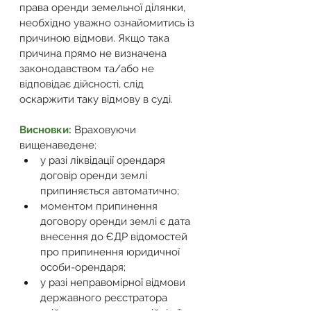
права оренди земельної ділянки, 
необхідно уважно ознайомитись із 
причиною відмови. Якщо така 
причина прямо не визначена 
законодавством та/або не 
відповідає дійсності, слід 
оскаржити таку відмову в суді. 
Висновки: 
Враховуючи 
вищенаведене: 
у разі ліквідації орендаря 
договір оренди землі 
припиняється автоматично; 
моментом припинення 
договору оренди землі є дата 
внесення до ЄДР відомостей 
про припинення юридичної 
особи-орендаря; 
у разі неправомірної відмови 
державного реєстратора 