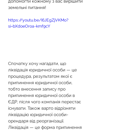
допомогти кожному з вас вирішити 
земельні питання!
https://youtu.be/I6JEgZjVKMo?
si=bXdoeOroa-kmf9cY
Спочатку хочу нагадати, що 
ліквідація юридичної особи — це 
процедура, результатом якої є 
припинення юридичної особи, 
тобто внесення запису про 
припинення юридичної особи в 
ЄДР, після чого компанія перестає 
існувати. Також варто відрізняти 
ліквідацію юридичної особи-
орендаря від реорганізації. 
Ліквідація — це форма припинення 