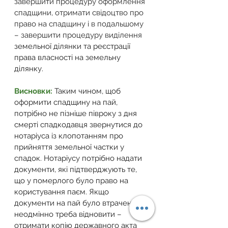
завершити процедуру оформлення 
спадщини, отримати свідоцтво про 
право на спадщину і в подальшому 
– завершити процедуру виділення 
земельної ділянки та реєстрації 
права власності на земельну 
ділянку. 
Висновки:
 Таким чином, щоб 
оформити спадщину на пай, 
потрібно не пізніше півроку з дня 
смерті спадкодавця звернутися до 
нотаріуса із клопотанням про 
прийняття земельної частки у 
спадок. Нотаріусу потрібно надати 
документи, які підтверджують те, 
що у померлого було право на 
користування паєм. Якщо 
документи на пай було втрачено, їх 
неодмінно треба відновити – 
отримати копію державного акта 