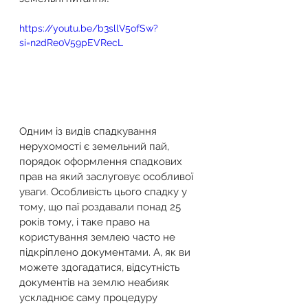
https://youtu.be/b3sllV5ofSw?
si=n2dRe0V59pEVRecL
Одним із видів спадкування 
нерухомості є земельний пай, 
порядок оформлення спадкових 
прав на який заслуговує особливої 
уваги. Особливість цього спадку у 
тому, що паї роздавали понад 25 
років тому, і таке право на 
користування землею часто не 
підкріплено документами. А, як ви 
можете здогадатися, відсутність 
документів на землю неабияк 
ускладнює саму процедуру 