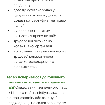
спадщину; 
договір купівлі-продажу, 
дарування чи міни, до якого 
додається сертифікат на право 
на пай; 
судове рішення, яким 
визнається право на пай; 
трудова книжка члена 
колективної організації; 
нотаріально завірена виписка з 
трудової книжки члена 
сільськогосподарського 
підприємства. 
Тепер повернемося до головного 
питання - як вступити у спадок на 
пай? 
Спадкування земельного паю, 
як і іншого майна, відбувається на 
підставі заповіту або закону. Якщо 
спадкодавець не склав заповіту, то 