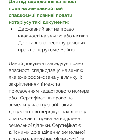
Для підтвердження наявності 
прав на земельний пай 
спадкоємці повинні подати 
нотаріусу такі документи: 
Державний акт на право 
власності на землю або витяг з 
Державного реєстру речових 
прав на нерухоме майно. 
Даний документ засвідчує право 
власності спадкодавця на землю, 
яка вже сформована у ділянку, із 
закріпленням її меж та 
присвоєнням кадастрового номера 
або -Сертифікат на право на 
земельну частку (пай) Такий 
документ підтверджує наявність у 
спадкодавця права на виділення 
земельної ділянки. Сертифікат є 
дійсними до виділення земельної 
ділянки в натурі (на місцевості) та 