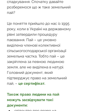
спадкування. Спочатку давайте 
розберемося що ж таке земельний 
пай? 
Це поняття прийшло до нас із 1995 
року, коли в Україні на державному 
рівні затвердили процедуру 
паювання. Пай – це умовно 
виділена членові колективної 
сільськогосподарської організації 
земельна частка. Тобто пай – це 
закріплена за певною людиною 
земля, але не виділена в натурі. 
Головний документ, який 
підтверджує право на земельний 
пай, – 
це сертифікат.
Також право людини на пай 
можуть засвідчувати такі 
документи: 
свідоцтво про право на 