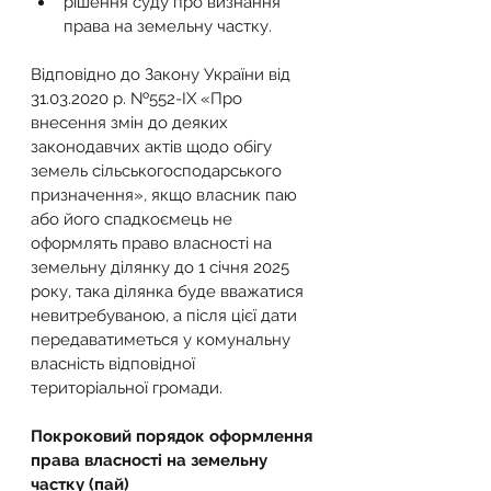
рішення суду про визнання 
права на земельну частку.
Відповідно до Закону України від 
31.03.2020 р. №552-IX «Про 
внесення змін до деяких 
законодавчих актів щодо обігу 
земель сільськогосподарського 
призначення», якщо власник паю 
або його спадкоємець не 
оформлять право власності на 
земельну ділянку до 1 січня 2025 
року, така ділянка буде вважатися 
невитребуваною, а після цієї дати 
передаватиметься у комунальну 
власність відповідної 
територіальної громади.
Покроковий порядок оформлення 
права власності на земельну 
частку (пай)